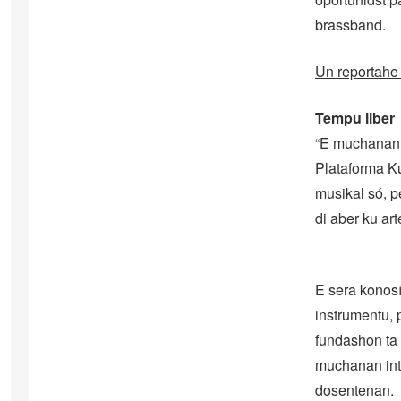
brassband.
Un reportahe
Tempu liber
“E muchanan k
Plataforma Ku
musikal só, p
di aber ku art
E sera konosí
instrumentu, 
fundashon ta 
muchanan inte
dosentenan.