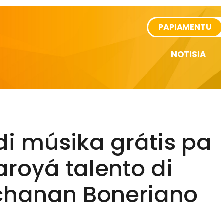
rtikel
PAPIAMENTU
NOTISIA
di músika grátis pa
royá talento di
hanan Boneriano