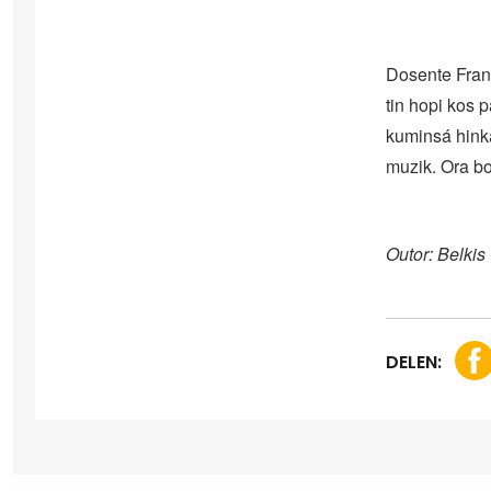
Dosente Fran
tin hopi kos 
kuminsá hinka
muzik. Ora bo 
Outor: Belki
DELEN: