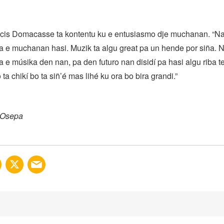
cis Domacasse ta kontentu ku e entusiasmo dje muchanan. “Na
pa e muchanan hasi. Muzik ta algu great pa un hende por siña. N
 e músika den nan, pa den futuro nan disidí pa hasi algu riba t
ta chikí bo ta siñ’é mas lihé ku ora bo bira grandi.”
s Osepa