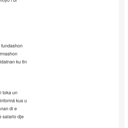
e fundashon
formashon
datnan ku tin
i toka un
 informá kus u
snan di e
 salario dje