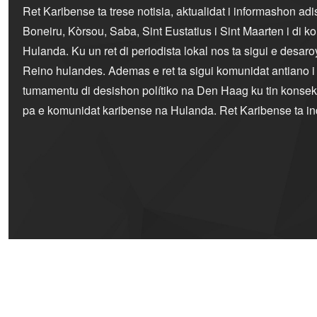
Ret Karibense ta trese notisia, aktualidat i informashon ad
Boneiru, Kòrsou, Saba, Sint Eustatius i Sint Maarten i di 
Hulanda. Ku un ret di periodista lokal nos ta sigui e desaro
Reino hulandes. Ademas e ret ta sigui komunidat antiano 
tumamentu di desishon polítiko na Den Haag ku tin konseku
pa e komunidat karibense na Hulanda. Ret Karibense ta i