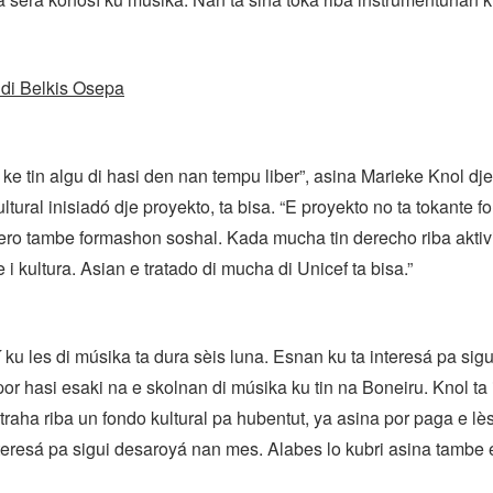
 di Belkis Osepa
e tin algu di hasi den nan tempu liber”, asina Marieke Knol dj
ltural inisiadó dje proyekto, ta bisa. “E proyekto no ta tokante 
ero tambe formashon soshal. Kada mucha tin derecho riba aktivi
e i kultura. Asian e tratado di mucha di Unicef ta bisa.”
 ku les di músika ta dura sèis luna. Esnan ku ta interesá pa sigu
por hasi esaki na e skolnan di músika ku tin na Boneiru. Knol ta
traha riba un fondo kultural pa hubentut, ya asina por paga e lè
resá pa sigui desaroyá nan mes. Alabes lo kubri asina tambe e