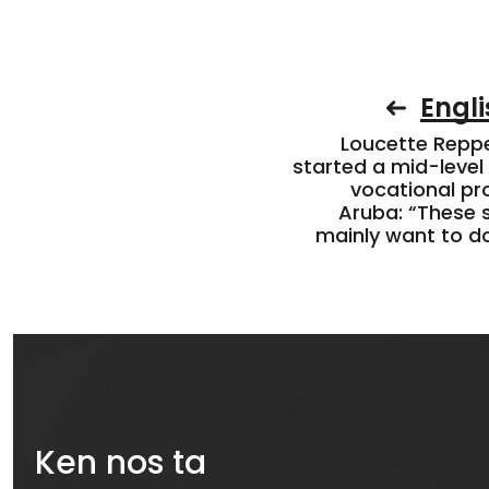
Engli
Loucette Rep
started a mid-level
vocational pr
Aruba: “These 
mainly want to do
Ken nos ta