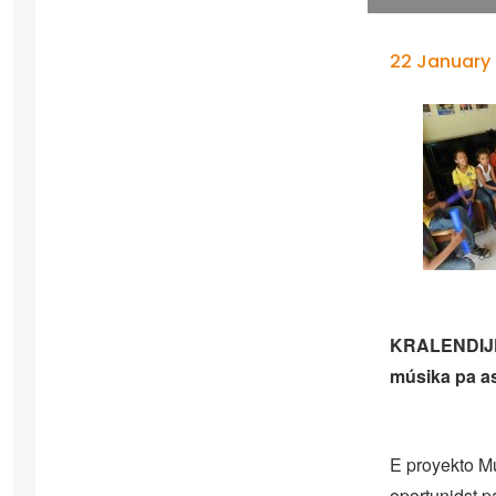
22 January
KRALENDIJK –
músika pa as
E proyekto Mú
oportunidst p