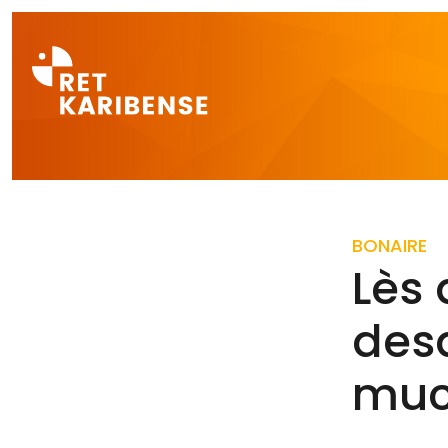
Direct naar a
BONAIRE
Lès 
desa
muc