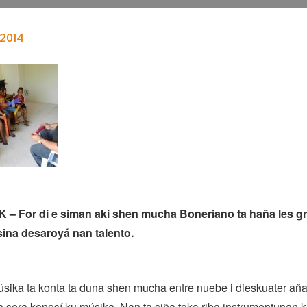
 2014
 For di e siman aki shen mucha Boneriano ta haña les grá
ina desaroyá nan talento.
sika ta konta ta duna shen mucha entre nuebe i dieskuater aña
a sera konosí ku músika. Nan ta siña toka riba instrumentunan kr