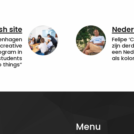
sh site
Neder
penhagen
Felipe ‘
 creative
zijn de
ogram in
een Ned
students
als kolo
 things”
Menu