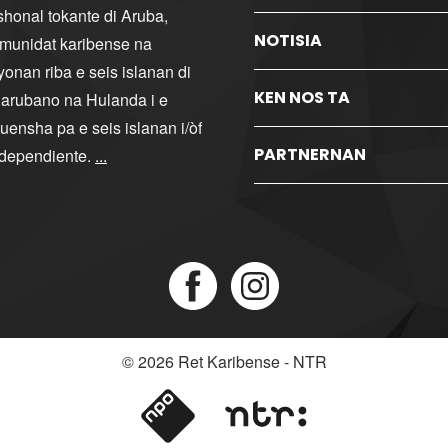
ishonal tokante di Aruba,
NOTISIA
komunidat karibense na
yonan riba e seis islanan di
KEN NOS TA
i arubano na Hulanda i e
ensha pa e seis islanan i/òf
PARTNERNAN
ndependiente.
...
© 2026
Ret Karibense - NTR