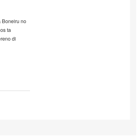
 Boneiru no
os ta
ereno di