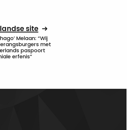
landse site
Chago’ Melaan: “Wij
rderangsburgers met
erlands paspoort
niale erfenis”