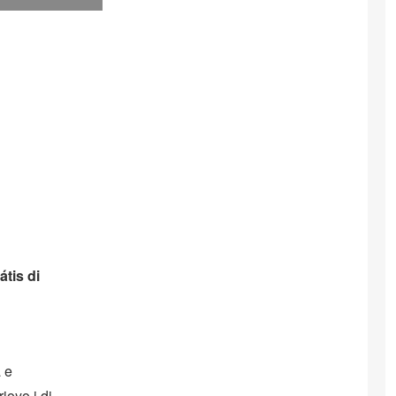
tis di
 e
ioyo i di