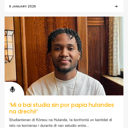
6 JANUARY 2025
‘Mi a bai studia sin por papia hulandes
na drechi!’
Studiantenan di Kòrsou na Hulanda, ta konfrontá un kantidat di
reto na komienso i durante di nan estudio entre...