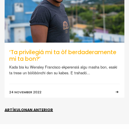
‘Ta privilegiá mi ta òf berdaderamente
mi ta bon?’
Kada bia ku Wensley Francisco ekperensiá algu masha bon, esaki
ta trese un bòlòbònchi den su kabes. E trahadó...
24 NOVEMBER 2022
ARTÍKULONAN ANTERIOR