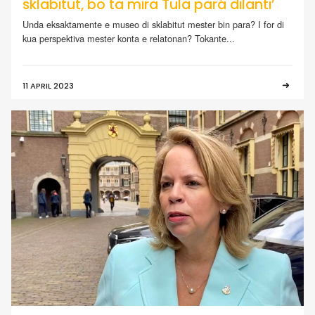
sklabitut, bo ta mira Tula pará dilanti’
Unda eksaktamente e museo di sklabitut mester bin para? I for di
kua perspektiva mester konta e relatonan? Tokante...
11 APRIL 2023