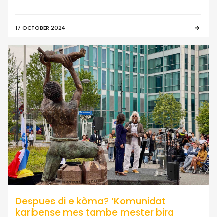
17 OCTOBER 2024
Despues di e kòma? ‘Komunidat
karibense mes tambe mester bira