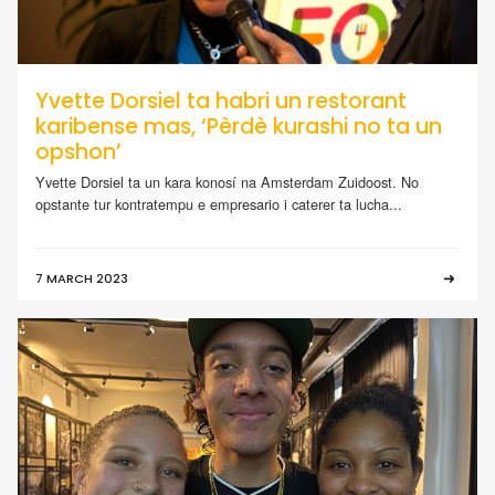
Yvette Dorsiel ta habri un restorant
karibense mas, ‘Pèrdè kurashi no ta un
opshon’
Yvette Dorsiel ta un kara konosí na Amsterdam Zuidoost. No
opstante tur kontratempu e empresario i caterer ta lucha...
7 MARCH 2023