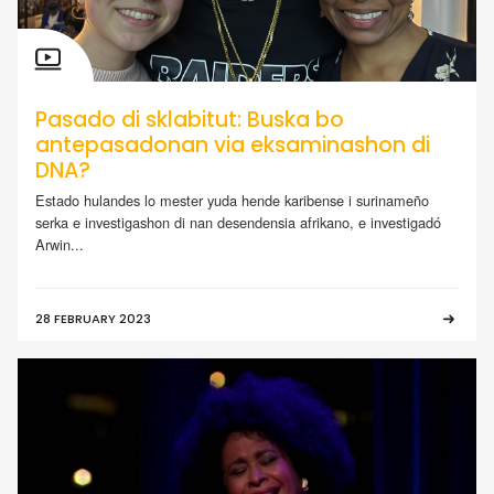
Pasado di sklabitut: Buska bo
antepasadonan via eksaminashon di
DNA?
Estado hulandes lo mester yuda hende karibense i surinameño
serka e investigashon di nan desendensia afrikano, e investigadó
Arwin...
28 FEBRUARY 2023