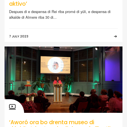
aktivo’
Despues di e despensa di Rei riba promé di yüli, e despensa di
alkalde di Almere riba 30 di...
7 JULY 2023
‘Aworó ora bo drenta museo di