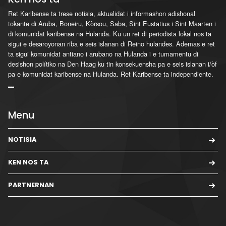
Ret Karibense ta trese notisia, aktualidat i informashon adishonal
tokante di Aruba, Boneiru, Kòrsou, Saba, Sint Eustatius i Sint Maarten i
di komunidat karibense na Hulanda. Ku un ret di periodista lokal nos ta
sigui e desaroyonan riba e seis islanan di Reino hulandes. Ademas e ret
ta sigui komunidat antiano i arubano na Hulanda i e tumamentu di
desishon polítiko na Den Haag ku tin konsekuensha pa e seis islanan i/òf
pa e komunidat karibense na Hulanda. Ret Karibense ta independiente.
...
Menu
NOTISIA
KEN NOS TA
PARTNERNAN