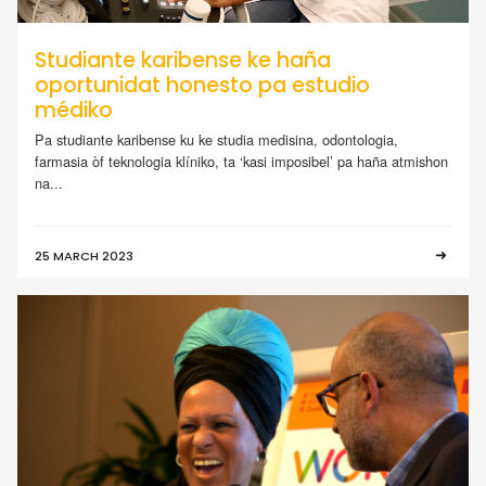
Studiante karibense ke haña
oportunidat honesto pa estudio
médiko
Pa studiante karibense ku ke studia medisina, odontologia,
farmasia òf teknologia klíniko, ta ‘kasi imposibel’ pa haña atmishon
na...
25 MARCH 2023