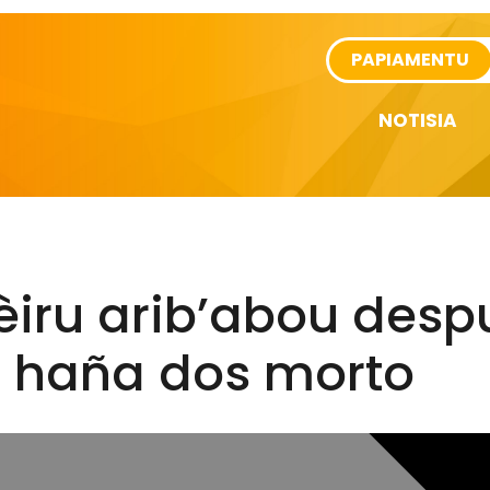
rtikel
PAPIAMENTU
NOTISIA
èiru arib’abou desp
a haña dos morto