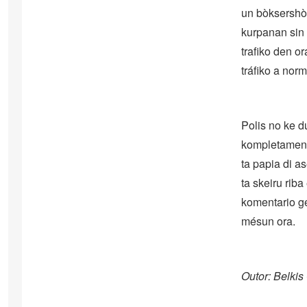
un bòksershòr
kurpanan sin 
trafiko den o
tráfiko a norm
Polis no ke 
kompletamente
ta papia di a
ta skeiru riba
komentario ge
mésun ora.
Outor: Belki