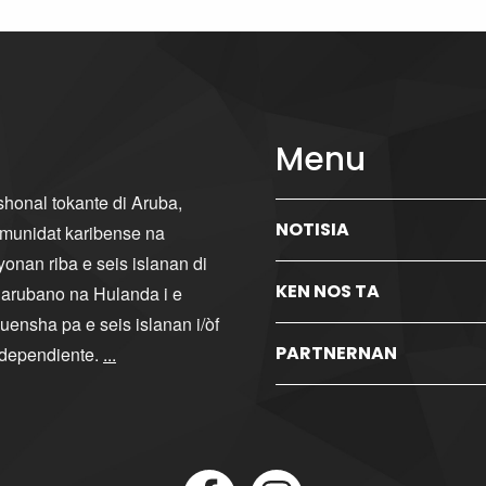
Menu
ishonal tokante di Aruba,
NOTISIA
komunidat karibense na
yonan riba e seis islanan di
KEN NOS TA
i arubano na Hulanda i e
ensha pa e seis islanan i/òf
PARTNERNAN
ndependiente.
...