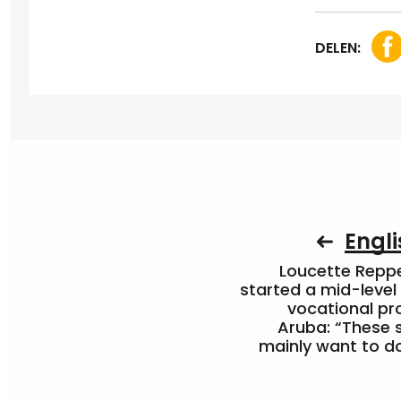
DELEN:
Engli
Loucette Rep
started a mid-level
vocational pr
Aruba: “These 
mainly want to do