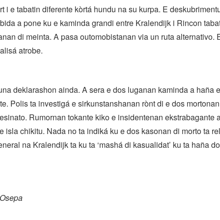
t i e tabatin diferente kòrtá hundu na su kurpa. E deskubrimentu
bida a pone ku e kaminda grandi entre Kralendijk i Rincon taba
ranan di meinta. A pasa outomobistanan via un ruta alternativo. 
alisá atrobe.
duna deklarashon ainda. A sera e dos luganan kaminda a haña 
. Polis ta investigá e sirkunstanshanan rònt di e dos mortona
sesinato. Rumornan tokante kiko e insidentenan ekstrabagante ak
 e isla chikitu. Nada no ta indiká ku e dos kasonan di morto ta re
neral na Kralendijk ta ku ta ‘mashá di kasualidat’ ku ta haña d
s Osepa