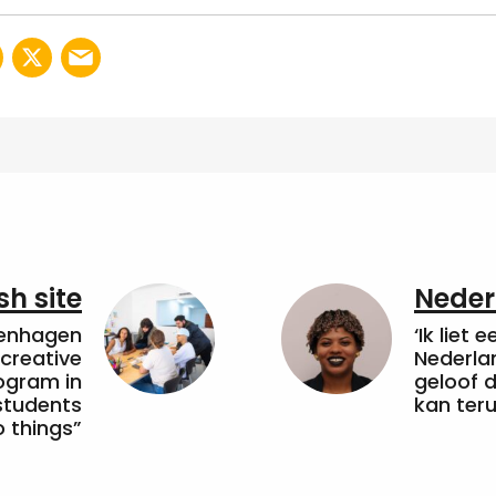
sh site
Neder
penhagen
‘Ik liet 
 creative
Nederla
ogram in
geloof d
students
kan ter
 things”