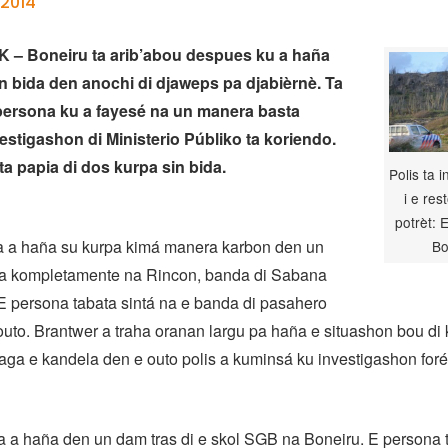
 2014
– Boneiru ta arib’abou despues ku a haña
n bida den anochi di djaweps pa djabièrnè. Ta
 persona ku a fayesé na un manera basta
vestigashon di Ministerio Públiko ta koriendo.
ta papia di dos kurpa sin bida.
Polis ta 
i e re
potrèt: 
a a haña su kurpa kimá manera karbon den un
Bo
ma kompletamente na Rincon, banda di Sabana
E persona tabata sintá na e banda di pasahero
 outo. Brantwer a traha oranan largu pa haña e situashon bou di 
ga e kandela den e outo polis a kuminsá ku investigashon foré
a a haña den un dam tras di e skol SGB na Boneiru. E persona t