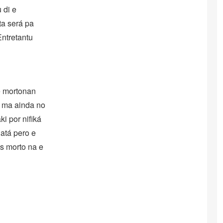
 di e
ta será pa
Entretantu
e mortonan
n ma ainda no
i por nifiká
latá pero e
os morto na e