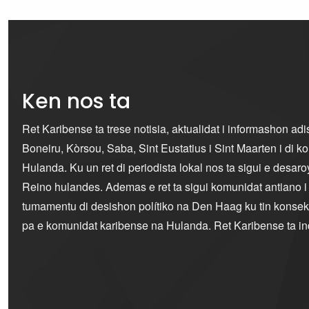
Ken nos ta
Ret Karibense ta trese notisia, aktualidat i informashon ad
Boneiru, Kòrsou, Saba, Sint Eustatius i Sint Maarten i di 
Hulanda. Ku un ret di periodista lokal nos ta sigui e desaro
Reino hulandes. Ademas e ret ta sigui komunidat antiano 
tumamentu di desishon polítiko na Den Haag ku tin konseku
pa e komunidat karibense na Hulanda. Ret Karibense ta i