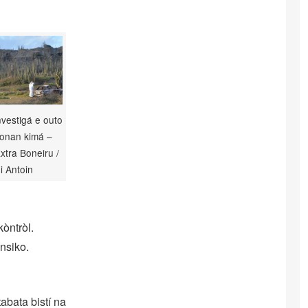
investigá e outo
stonan kimá –
Extra Boneiru /
i Antoin
kòntròl.
nsiko.
abata bistí na