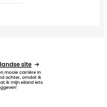
landse site
een mooie carrière in
nd achter, omdat ik
at ik mijn eiland iets
uggeven’