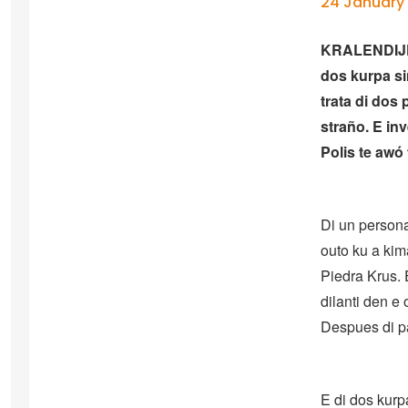
24 January
KRALENDIJK 
dos kurpa si
trata di dos
straño. E in
Polis te awó 
Di un person
outo ku a ki
Piedra Krus. 
dilanti den e
Despues di pa
E di dos kurp