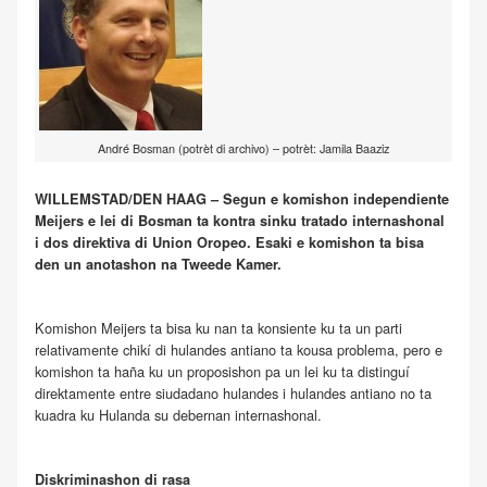
André Bosman (potrèt di archivo) – potrèt: Jamila Baaziz
WILLEMSTAD/DEN HAAG – Segun e komishon independiente
Meijers e lei di Bosman ta kontra sinku tratado internashonal
i dos direktiva di Union Oropeo. Esaki e komishon ta bisa
den un anotashon na Tweede Kamer.
Komishon Meijers ta bisa ku nan ta konsiente ku ta un parti
relativamente chikí di hulandes antiano ta kousa problema, pero e
komishon ta haña ku un proposishon pa un lei ku ta distinguí
direktamente entre siudadano hulandes i hulandes antiano no ta
kuadra ku Hulanda su debernan internashonal.
Diskriminashon di rasa