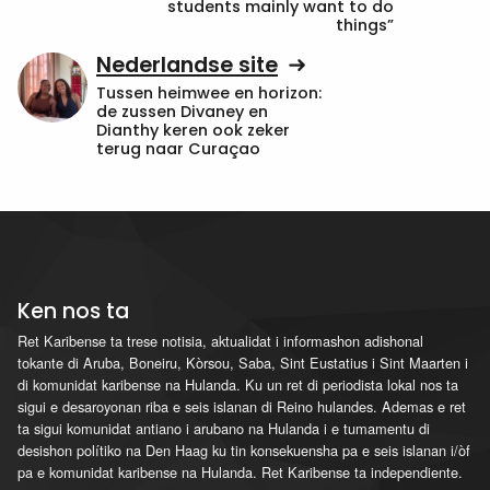
students mainly want to do
things”
Nederlandse site
Tussen heimwee en horizon:
de zussen Divaney en
Dianthy keren ook zeker
terug naar Curaçao
Ken nos ta
Ret Karibense ta trese notisia, aktualidat i informashon adishonal
tokante di Aruba, Boneiru, Kòrsou, Saba, Sint Eustatius i Sint Maarten i
di komunidat karibense na Hulanda. Ku un ret di periodista lokal nos ta
sigui e desaroyonan riba e seis islanan di Reino hulandes. Ademas e ret
ta sigui komunidat antiano i arubano na Hulanda i e tumamentu di
desishon polítiko na Den Haag ku tin konsekuensha pa e seis islanan i/òf
pa e komunidat karibense na Hulanda. Ret Karibense ta independiente.