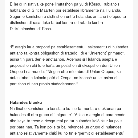
E lei di inisiativa ke pone limitashon pa yu di Kòrsou, rubiano i
habitante di Sint Maarten por establesé libramente na Hulanda.
Segun e komishon e distinshon entre hulandes antiano i oropeo ta
distinshon di rasa, loke ta bai kontra e Tratado kontra
Diskriminashon di Rasa.
“E areglo ku a proponé pa establesementu i sakamentu di hulandes
antiano ta kontra obligashon di tratado i di e ‘Unierecht’ primario”,
asina tin para den e anotashon. Ademas si Hulanda aseptá e
proposishon aki lo e haña un posishon di eksepshon den Union
Oropeo i na mundu: “Ningun otro miembro di Union Oropeo, ku
ántes tabatin kolonia pafó di Oropa, no konosé un lei asina di
partishon di nan propio siudadanonan.”
Hulandes blanku
Na final e komishon ta konstatá ku ‘no ta menta e efektonan pa
hulandes di otro grupo di imigrante’. “Asina e areglo di para hende
riba kaya ta trese e riesgo real pa tur hulandes koló skur ku polis
por para nan. Ta kon polis ta bai rekonosé un grupo di hulandes
antiano relativamente chikí ku no tin e ‘permit di establesementu’