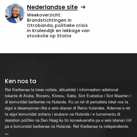
Nederlandse site
Weekoverzicht:
Brandstichtingen in
Otrobanda, politieke crisis
in Kralendijk en lekkage van
stookolie op Statia
Ken nos ta
Ret Karibense ta trese notisia, aktualidat i informashon adishonal
tokante di Aruba, Boneiru, Kòrsou, Saba, Sint Eustatius i Sint Maarten i
di komunidat karibense na Hulanda. Ku un ret di periodista lokal nos ta
sigui e desaroyonan riba e seis islanan di Reino hulandes. Ademas e ret
ta sigui komunidat antiano i arubano na Hulanda i e tumamentu di
desishon polítiko na Den Haag ku tin konsekuensha pa e seis islanan i/òf
pa e komunidat karibense na Hulanda. Ret Karibense ta independiente.
...