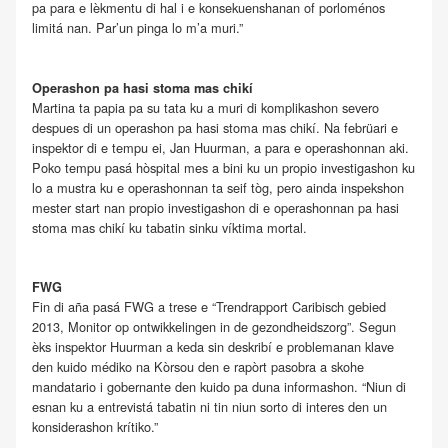
pa para e lèkmentu di hal i e konsekuenshanan of porloménos
limitá nan. Par’un pinga lo m’a muri.”
Operashon pa hasi stoma mas chikí
Martina ta papia pa su tata ku a muri di komplikashon severo
despues di un operashon pa hasi stoma mas chikí. Na febrüari e
inspektor di e tempu ei, Jan Huurman, a para e operashonnan aki.
Poko tempu pasá hòspital mes a bini ku un propio investigashon ku
lo a mustra ku e operashonnan ta seif tòg, pero ainda inspekshon
mester start nan propio investigashon di e operashonnan pa hasi
stoma mas chikí ku tabatin sinku víktima mortal.
FWG
Fin di aña pasá FWG a trese e “Trendrapport Caribisch gebied
2013, Monitor op ontwikkelingen in de gezondheidszorg”. Segun
èks inspektor Huurman a keda sin deskribí e problemanan klave
den kuido médiko na Kòrsou den e rapòrt pasobra a skohe
mandatario i gobernante den kuido pa duna informashon. “Niun di
esnan ku a entrevistá tabatin ni tin niun sorto di interes den un
konsiderashon krítiko.”