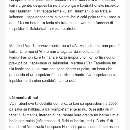
karta urgente, despues ku no a prolongá e kòntrakt di èks inspektor
Jan Huurman. Nan tabata teme ku sin Huurman, lo no trata e
kehonan. Inspektor-general suplente Joe Alcalá poko tempu pasá a
atmití ku en berdat ta keda sin trata keho awor ku e funshon di
Inspektor di Salubridat ta vakante atrobe.
Martina i Van Tatenhove nunka no a haña kontesta riba nan promé
karta. E tempu ei Whiteman a laga sa via medionan di
komunikashon ku e ta haña e karta inoportuno i ku no tin nodi di tin
prekupá pa inspekshon di salubridat. Martina i Van Tatenhove tin
tiki konfiansa ku lo trata nan keho denter di poko, sin bista riba
presensia di un inspektor òf inspektor athunto. “Un inspekshon sin
inpektor no tin niun sentido”, nan ta skibi.
Lèkmentu di hal
Van Tatenhove ta deskribí den e karta kon su operashon na 2009,
pa saka su halblas, a bai kompletamente malu. “A resultá ku mi
tabatin lèkmentu, liternan di hal tabata kore drenta mi barika i m’a
haña peritonitis (inflamashon di flishi di barika, red.). A disidí di
manda mi Venezuela i despues Hulanda, pa un serie di operashon