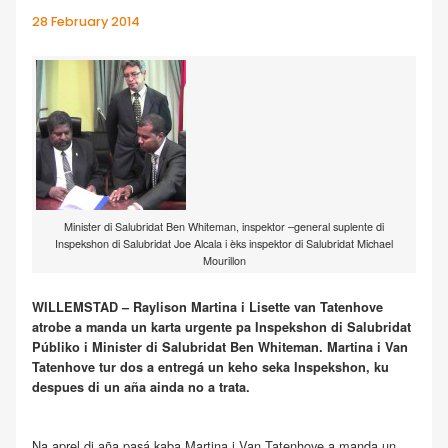
28 February 2014
Minister di Salubridat Ben Whiteman, inspektor –general suplente di
Inspekshon di Salubridat Joe Alcala i èks inspektor di Salubridat Michael
Mourillon
WILLEMSTAD – Raylison Martina i Lisette van Tatenhove
atrobe a manda un karta urgente pa Inspekshon di Salubridat
Públiko i Minister di Salubridat Ben Whiteman. Martina i Van
Tatenhove tur dos a entregá un keho seka Inspekshon, ku
despues di un aña ainda no a trata.
Na aprel di aña pasá kaba Martina i Van Tatenhove a manda un