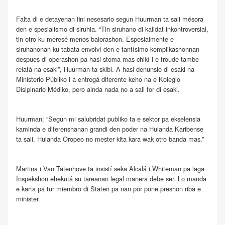
Falta di e detayenan fini nesesario segun Huurman ta sali mésora
den e spesialismo di siruhia. “Tin siruhano di kalidat inkontroversial,
tin otro ku meresé menos balorashon. Espesialmente e
siruhanonan ku tabata envolví den e tantísimo komplikashonnan
despues di operashon pa hasi stoma mas chikí i e froude tambe
relatá na esaki”, Huurman ta skibi. A hasi denunsio di esaki na
Ministerio Públiko i a entregá diferente keho na e Kolegio
Disipinario Médiko, pero ainda nada no a sali for di esaki.
Huurman: “Segun mi salubridat publiko ta e sektor pa ekselensia
kaminda e diferenshanan grandi den poder na Hulanda Karibense
ta sali. Hulanda Oropeo no mester kita kara wak otro banda mas.”
Martina i Van Tatenhove ta insistí seka Alcalá i Whiteman pa laga
Inspekshon ehekutá su tareanan legal manera debe ser. Lo manda
e karta pa tur miembro di Staten pa nan por pone preshon riba e
minister.