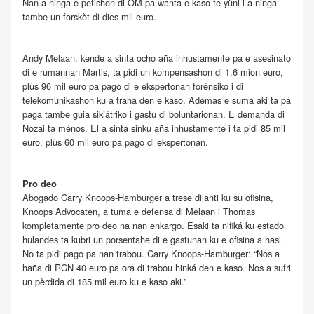
Nan a ninga e petishon di OM pa wanta e kaso te yüni i a ninga
tambe un forskòt di dies mil euro.
Andy Melaan, kende a sinta ocho aña inhustamente pa e asesinato
di e rumannan Martis, ta pidi un kompensashon di 1.6 mion euro,
plùs 96 mil euro pa pago di e ekspertonan forénsiko i di
telekomunikashon ku a traha den e kaso. Ademas e suma aki ta pa
paga tambe guia sikiátriko i gastu di boluntarionan. E demanda di
Nozai ta ménos. El a sinta sinku aña inhustamente i ta pidi 85 mil
euro, plùs 60 mil euro pa pago di ekspertonan.
Pro deo
Abogado Carry Knoops-Hamburger a trese dilanti ku su ofisina,
Knoops Advocaten, a tuma e defensa di Melaan i Thomas
kompletamente pro deo na nan enkargo. Esaki ta nifiká ku estado
hulandes ta kubri un porsentahe di e gastunan ku e ofisina a hasi.
No ta pidi pago pa nan trabou. Carry Knoops-Hamburger: “Nos a
haña di RCN 40 euro pa ora di trabou hinká den e kaso. Nos a sufri
un pèrdida di 185 mil euro ku e kaso aki.”