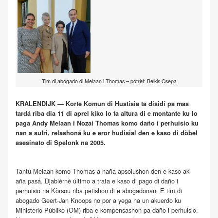
Tim di abogado di Melaan i Thomas – potrèt: Belkis Osepa
KRALENDIJK — Korte Komun di Hustisia ta disidí pa mas
tardá riba dia 11 di aprel kiko lo ta altura di e montante ku lo
paga Andy Melaan i Nozai Thomas komo daño i perhuisio ku
nan a sufri, relashoná ku e eror hudisial den e kaso di dòbel
asesinato di Spelonk na 2005.
Tantu Melaan komo Thomas a haña apsolushon den e kaso aki
aña pasá. Djabièrnè último a trata e kaso di pago di daño i
perhuisio na Kòrsou riba petishon di e abogadonan. E tim di
abogado Geert-Jan Knoops no por a yega na un akuerdo ku
Ministerio Públiko (OM) riba e kompensashon pa daño i perhuisio.