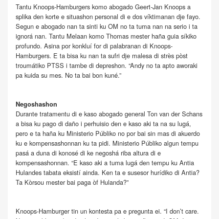
Tantu Knoops-Hamburgers komo abogado Geert-Jan Knoops a
splika den korte e situashon personal di e dos víktimanan dje fayo.
Segun e abogado nan ta sinti ku OM no ta tuma nan na serio i ta
ignorá nan. Tantu Melaan komo Thomas mester haña guia síkiko
profundo. Asina por konkluí for di palabranan di Knoops-
Hamburgers. E ta bisa ku nan ta sufri dje malesa di strès pòst
troumátiko PTSS i tambe di depreshon. “Andy no ta apto aworaki
pa kuida su mes. No ta bai bon kuné.”
Negoshashon
Durante tratamentu di e kaso abogado general Ton van der Schans
a bisa ku pago di daño i perhuisio den e kaso aki ta na su lugá,
pero e ta haña ku Ministerio Públiko no por bai sin mas di akuerdo
ku e kompensashonnan ku ta pidi. Ministerio Públiko algun tempu
pasá a duna di konosé di ke negoshá riba altura di e
kompensashonnan. “E kaso aki a tuma lugá den tempu ku Antia
Hulandes tabata eksistí ainda. Ken ta e susesor hurídiko di Antia?
Ta Kòrsou mester bai paga òf Hulanda?”
Knoops-Hamburger tin un kontesta pa e pregunta ei. “I don’t care.