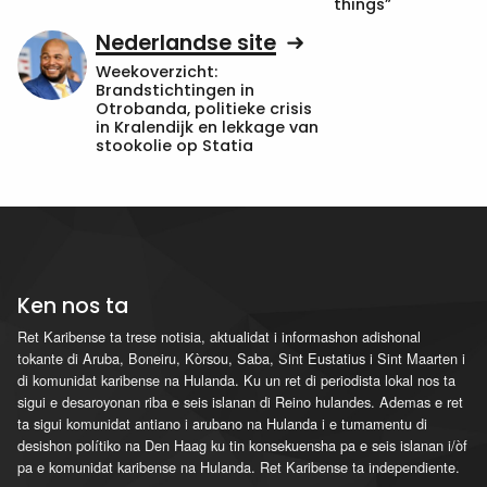
things”
Nederlandse site
Weekoverzicht:
Brandstichtingen in
Otrobanda, politieke crisis
in Kralendijk en lekkage van
stookolie op Statia
Ken nos ta
Ret Karibense ta trese notisia, aktualidat i informashon adishonal
tokante di Aruba, Boneiru, Kòrsou, Saba, Sint Eustatius i Sint Maarten i
di komunidat karibense na Hulanda. Ku un ret di periodista lokal nos ta
sigui e desaroyonan riba e seis islanan di Reino hulandes. Ademas e ret
ta sigui komunidat antiano i arubano na Hulanda i e tumamentu di
desishon polítiko na Den Haag ku tin konsekuensha pa e seis islanan i/òf
pa e komunidat karibense na Hulanda. Ret Karibense ta independiente.