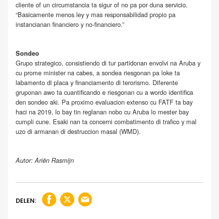
cliente of un circumstancia ta sigur of no pa por duna servicio.
“Basicamente menos ley y mas responsabilidad propio pa
instancianan financiero y no-financiero.”
Sondeo
Grupo strategico, consistiendo di tur partidonan envolvi na Aruba y
cu prome minister na cabes, a sondea riesgonan pa loke ta
labamento di placa y financiamento di terorismo. Diferente
gruponan awo ta cuantificando e riesgonan cu a wordo identifica
den sondeo aki. Pa proximo evaluacion extenso cu FATF ta bay
haci na 2019, lo bay tin reglanan nobo cu Aruba lo mester bay
cumpli cune. Esaki nan ta concerni combatimento di trafico y mal
uzo di armanan di destruccion masal (WMD).
Autor: Ariën Rasmijn
DELEN: