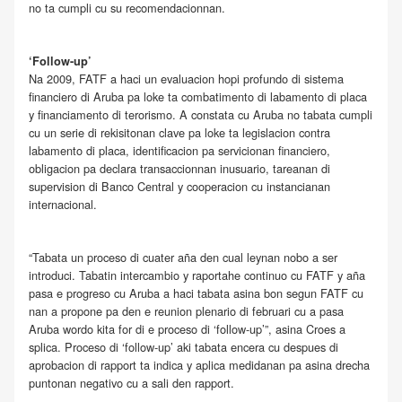
no ta cumpli cu su recomendacionnan.
‘Follow-up’
Na 2009, FATF a haci un evaluacion hopi profundo di sistema
financiero di Aruba pa loke ta combatimento di labamento di placa
y financiamento di terorismo. A constata cu Aruba no tabata cumpli
cu un serie di rekisitonan clave pa loke ta legislacion contra
labamento di placa, identificacion pa servicionan financiero,
obligacion pa declara transaccionnan inusuario, tareanan di
supervision di Banco Central y cooperacion cu instancianan
internacional.
“Tabata un proceso di cuater aña den cual leynan nobo a ser
introduci. Tabatin intercambio y raportahe continuo cu FATF y aña
pasa e progreso cu Aruba a haci tabata asina bon segun FATF cu
nan a propone pa den e reunion plenario di februari cu a pasa
Aruba wordo kita for di e proceso di ‘follow-up’”, asina Croes a
splica. Proceso di ‘follow-up’ aki tabata encera cu despues di
aprobacion di rapport ta indica y aplica medidanan pa asina drecha
puntonan negativo cu a sali den rapport.