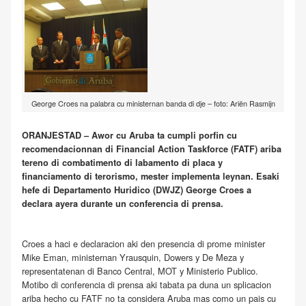
George Croes na palabra cu ministernan banda di dje – foto: Ariën Rasmijn
ORANJESTAD – Awor cu Aruba ta cumpli porfin cu
recomendacionnan di Financial Action Taskforce (FATF) ariba
tereno di combatimento di labamento di placa y
financiamento di terorismo, mester implementa leynan. Esaki
hefe di Departamento Huridico (DWJZ) George Croes a
declara ayera durante un conferencia di prensa.
Croes a haci e declaracion aki den presencia di prome minister
Mike Eman, ministernan Yrausquin, Dowers y De Meza y
representatenan di Banco Central, MOT y Ministerio Publico.
Motibo di conferencia di prensa aki tabata pa duna un splicacion
ariba hecho cu FATF no ta considera Aruba mas como un pais cu