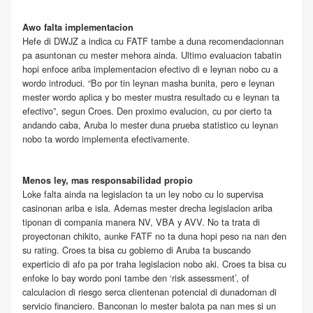
Awo falta implementacion
Hefe di DWJZ a indica cu FATF tambe a duna recomendacionnan
pa asuntonan cu mester mehora ainda. Ultimo evaluacion tabatin
hopi enfoce ariba implementacion efectivo di e leynan nobo cu a
wordo introduci. “Bo por tin leynan masha bunita, pero e leynan
mester wordo aplica y bo mester mustra resultado cu e leynan ta
efectivo”, segun Croes. Den proximo evalucion, cu por cierto ta
andando caba, Aruba lo mester duna prueba statistico cu leynan
nobo ta wordo implementa efectivamente.
Menos ley, mas responsabilidad propio
Loke falta ainda na legislacion ta un ley nobo cu lo supervisa
casinonan ariba e isla. Ademas mester drecha legislacion ariba
tiponan di compania manera NV, VBA y AVV. No ta trata di
proyectonan chikito, aunke FATF no ta duna hopi peso na nan den
su rating. Croes ta bisa cu gobierno di Aruba ta buscando
experticio di afo pa por traha legislacion nobo aki. Croes ta bisa cu
enfoke lo bay wordo poni tambe den ‘risk assessment’, of
calculacion di riesgo serca clientenan potencial di dunadornan di
servicio financiero. Banconan lo mester balota pa nan mes si un