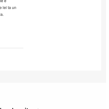
be e
 lei ta un
ia.