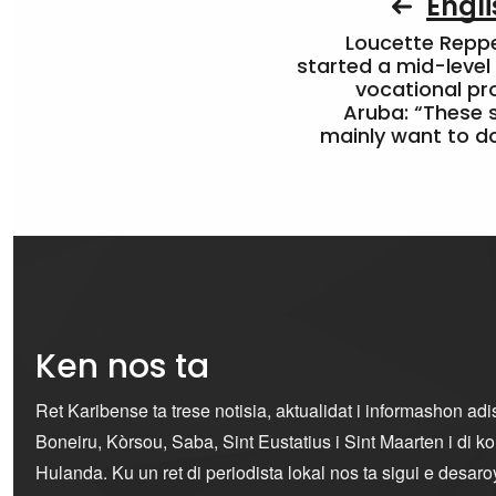
Engli
Loucette Rep
started a mid-level
vocational pr
Aruba: “These 
mainly want to do
Ken nos ta
Ret Karibense ta trese notisia, aktualidat i informashon ad
Boneiru, Kòrsou, Saba, Sint Eustatius i Sint Maarten i di 
Hulanda. Ku un ret di periodista lokal nos ta sigui e desaro