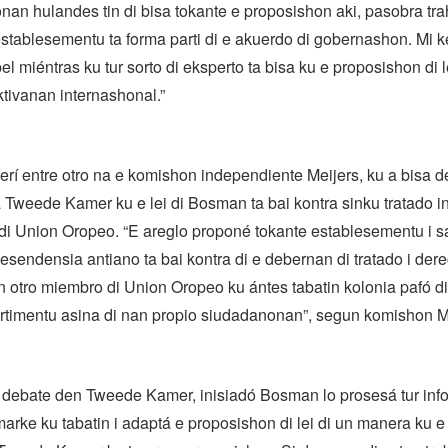
nan hulandes tin di bisa tokante e proposishon aki, pasobra tr
establesementu ta forma parti di e akuerdo di gobernashon. Mi 
el miéntras ku tur sorto di eksperto ta bisa ku e proposishon di le
ektivanan internashonal.”
ferí entre otro na e komishon independiente Meijers, ku a bisa 
Tweede Kamer ku e lei di Bosman ta bai kontra sinku tratado in
 di Union Oropeo. “E areglo proponé tokante establesementu i 
esendensia antiano ta bai kontra di e debernan di tratado i der
n otro miembro di Union Oropeo ku ántes tabatin kolonia pafó d
rtimentu asina di nan propio siudadanonan”, segun komishon M
 debate den Tweede Kamer, inisiadó Bosman lo prosesá tur inf
marke ku tabatin i adaptá e proposishon di lei di un manera ku 