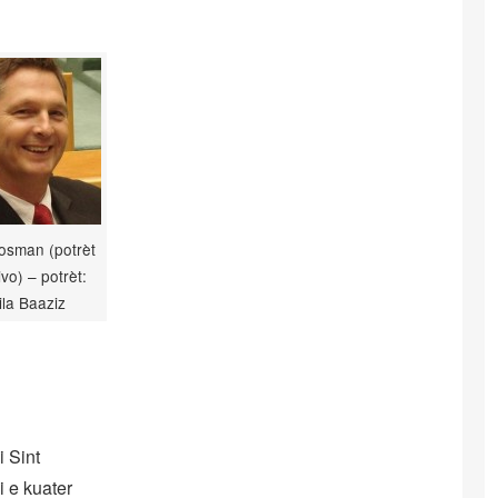
osman (potrèt
ivo) – potrèt:
la Baaziz
i Sint
 e kuater