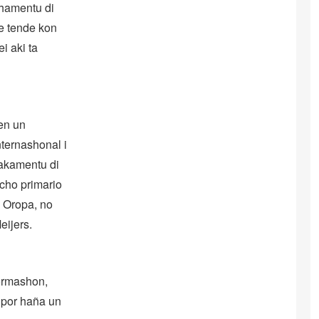
ahamentu di
ke tende kon
i aki ta
den un
ternashonal i
sakamentu di
echo primario
i Oropa, no
eijers.
ormashon,
e por haña un