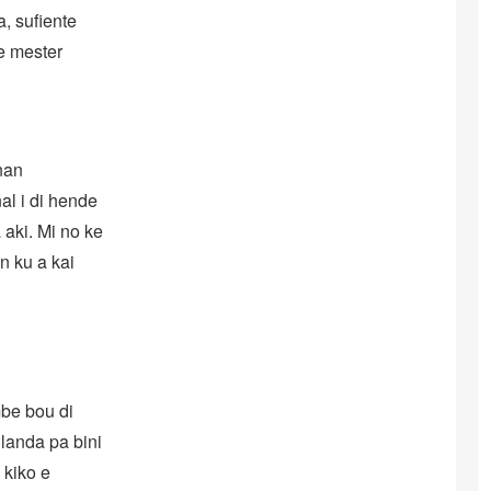
, sufiente
e mester
nan
al i di hende
 aki. Mi no ke
n ku a kai
mbe bou di
landa pa bini
 kiko e