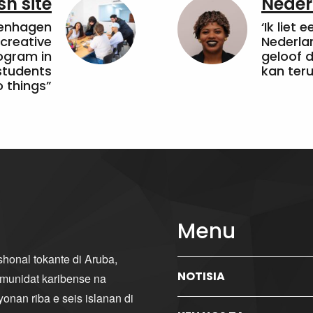
sh site
Neder
penhagen
‘Ik liet 
 creative
Nederla
ogram in
geloof d
students
kan ter
 things”
Menu
ishonal tokante di Aruba,
NOTISIA
komunidat karibense na
yonan riba e seis islanan di