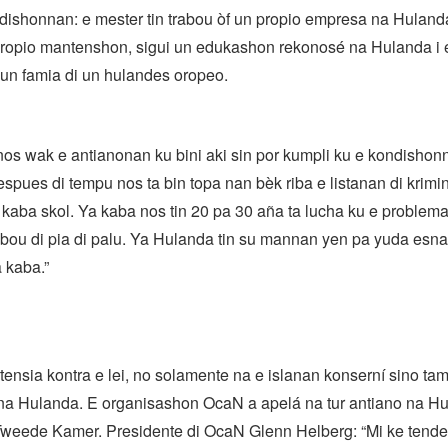
dishonnan: e mester tin trabou òf un propio empresa na Hulanda
ropio mantenshon, sigui un edukashon rekonosé na Hulanda i 
i un famia di un hulandes oropeo.
os wak e antianonan ku bini aki sin por kumpli ku e kondishon
pues di tempu nos ta bin topa nan bèk riba e listanan di krimin
 kaba skol. Ya kaba nos tin 20 pa 30 aña ta lucha ku e problema
rabou di pia di palu. Ya Hulanda tin su mannan yen pa yuda esna
 kaba.”
stensia kontra e lei, no solamente na e islanan konserní sino ta
 na Hulanda. E organisashon OcaN a apelá na tur antiano na Hu
Tweede Kamer. Presidente di OcaN Glenn Helberg: “Mi ke tende