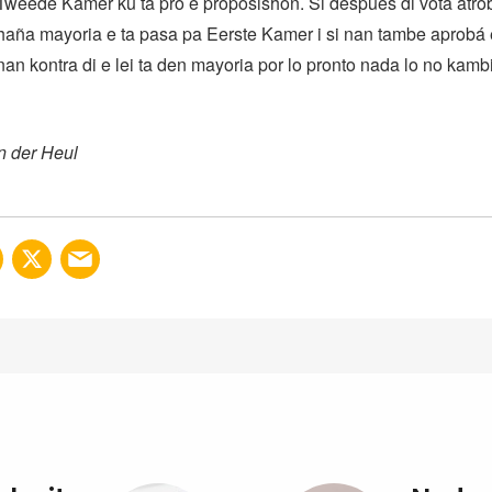
Tweede Kamer ku ta pro e proposishon. Si despues di vota atro
aña mayoria e ta pasa pa Eerste Kamer i si nan tambe aprobá e
nan kontra di e lei ta den mayoria por lo pronto nada lo no kamb
n der Heul