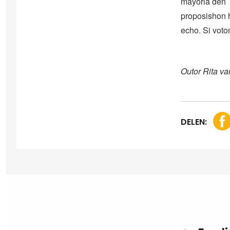
mayoria den 
proposishon h
echo. Si voto
Outor Rita va
DELEN: