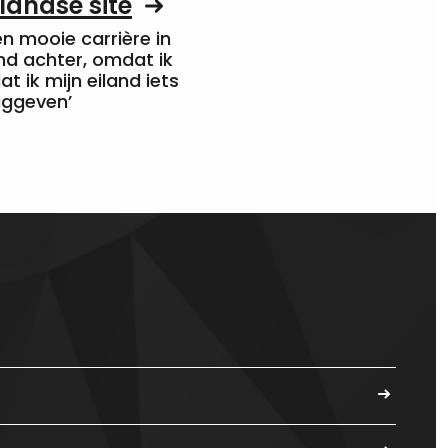
landse site
een mooie carrière in
nd achter, omdat ik
at ik mijn eiland iets
uggeven’