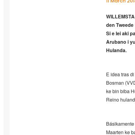
11 March 20
WILLEMSTAD –
den Tweede k
Si e lei aki
Arubano i yu
Hulanda.
E idea tras di
Bosman (VVD)
ke bin biba H
Reino hulande
Básikamente e
Maarten ke ba