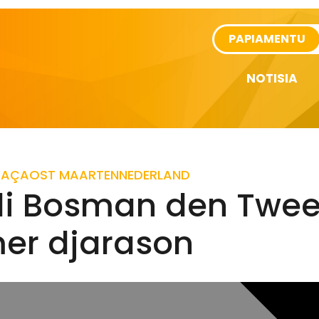
rtikel
PAPIAMENTU
NOTISIA
RAÇAO
ST MAARTEN
NEDERLAND
 di Bosman den Twe
er djarason