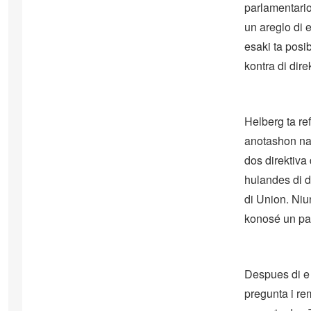
parlamentario
un areglo di 
esaki ta posib
kontra di dir
Helberg ta re
anotashon na 
dos direktiva
hulandes di d
di Union. Niu
konosé un pa
Despues di e
pregunta i re