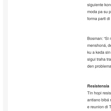
siguiente kon
moda pa su p
forma parti d
Bosman: “Si n
menshoná, des
ku a keda sin
sigui traha t
den problema
Resistensia
Tin hopi resi
antiano bibá
e reunion di 