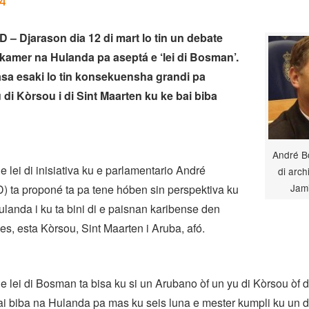
14
 Djarason dia 12 di mart lo tin un debate
amer na Hulanda pa aseptá e ‘lei di Bosman’.
 pasa esaki lo tin konsekuensha grandi pa
 di Kòrsou i di Sint Maarten ku ke bai biba
André B
 e lei di inisiativa ku e parlamentario André
di arch
Jami
 ta proponé ta pa tene hóben sin perspektiva ku
ulanda i ku ta bini di e paisnan karibense den
s, esta Kòrsou, Sint Maarten i Aruba, afó.
 lei di Bosman ta bisa ku si un Arubano òf un yu di Kòrsou òf d
i biba na Hulanda pa mas ku seis luna e mester kumpli ku un di