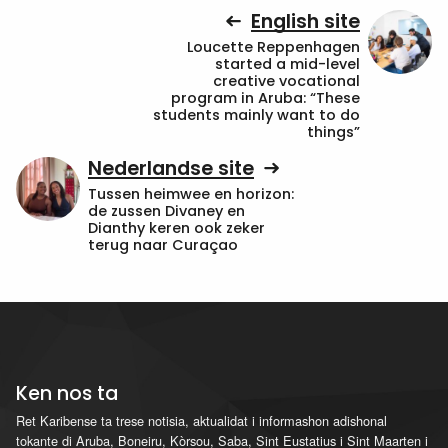
English site
Loucette Reppenhagen
started a mid-level
creative vocational
program in Aruba: “These
students mainly want to do
things”
Nederlandse site
Tussen heimwee en horizon:
de zussen Divaney en
Dianthy keren ook zeker
terug naar Curaçao
Ken nos ta
Ret Karibense ta trese notisia, aktualidat i informashon adishonal
tokante di Aruba, Boneiru, Kòrsou, Saba, Sint Eustatius i Sint Maarten i