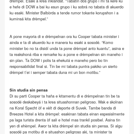
drèmpel. Esaki a krea inklaridat. “Tabatin dos grupo i mi ta kere ku
e hefe di DOW a bai ku esun grupo i ku sobrá no tabata di akuerdo
ku esaki. Minister Balbòrda a tende rumor tokante korupshon i a
kuminsá kita drèmpel.”
A pone mayoria di e drèmpelnan ora ku Cooper tabata minister i
ainda e ta di akuerdo ku e manera ku esaki a sosodé. “Komo
minister bo no ta disidí unda ta pone drèmpel anto kuantu”, asina e
ta reakshoná riba e remarke ku a pone e drèmpelnan sin maneho i
sin plan. Ta DOW i polis ta ehekutá e maneho pero bo tin
responsabilidat final si. Tin be mi tabata puntra pakiko un sierto
drèmpel t’ei i semper tabata duna mi un bon motibu.”
Sin studia sin pensa
Di su parti Cooper ta haña e kitamentu di e drèmpelnan tin be ta
sosodé deskabeyá i ta krea situashonnan peligroso. Wak e skolnan
na Koral Specht òf e vèlt di deporte di Suvek. Tambe banda di
Breezes Hotel a kita drèmpel: esakinan tabata einan espesialmente
pa laga turista drenta òf sali e hotel mas trankil posibel. Asina tin
yen di ehèmpel. Awor ta kita drèmpel sin studia sin pensa. Si algu
sosodé pa motibu di e situashon peligroso aki, ta minister ta