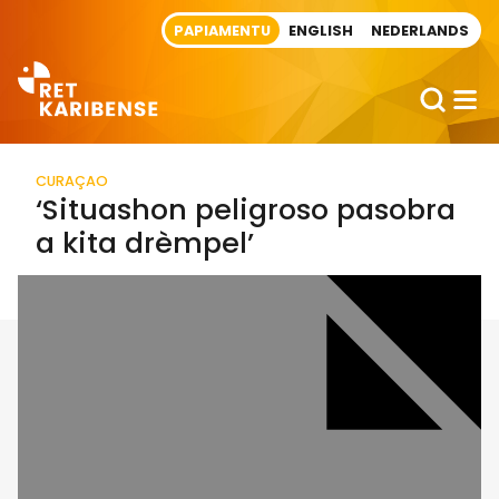
Direct naar artikel
PAPIAMENTU
ENGLISH
NEDERLANDS
CURAÇAO
‘Situashon peligroso pasobra
a kita drèmpel’