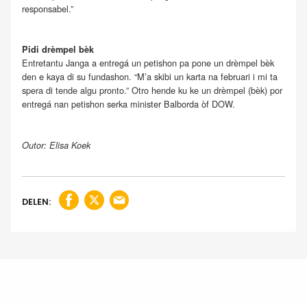
responsabel.”
Pidi drèmpel bèk
Entretantu Janga a entregá un petishon pa pone un drèmpel bèk
den e kaya di su fundashon. “M’a skibi un karta na februari i mi ta
spera di tende algu pronto.” Otro hende ku ke un drèmpel (bèk) por
entregá nan petishon serka minister Balborda òf DOW.
Outor: Elisa Koek
DELEN: