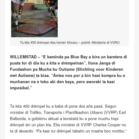
Ta kita 450 drèmpel riba henter Kòrsou – potrèt: Ministerio di VVRO
WILLEMSTAD – “E kaminda pa Blue Bay a bira un karetera di
pusta for di dia ku a kita e drèmpelnan”, Ilona Janga di
Fundashon pa Mucha ku Outismo (Stichting voor Kinderen
met Autisme) ta bisa. “Ántes nos por a bin hasi kompra ku e
muchanan na e toko aki den kaya, pero aworaki ta kasi
imposibel.”
Ta kita 450 drèmpel ku a kaba di pone dos aña pasá. Segun
minister di Tráfiko, Transporte i Planifikashon Urbano (VVRP) Earl
Balborda, e gobièrnu aktual a konstatá ku a pone muchu hopi
drèmpel sin un plan kla. Èks minister di VVRP Charles Cooper no
ta di akuerdo: “Pa kasi tur drèmpel tabatin un masha bon motibu.”