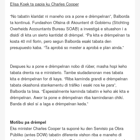
Elisa Koek ta papia ku Charles Cooper
“No tabatin klaridat ni maneho ora a pone e drèmpelnan”, Balborda
ta kontinuá. Fundashon Ofisina di Akountent di Gobièrnu (Stichting
Overheids Accountants Bureau SOAB) a investigá e situashon i a
disidí di kita un sierto kantidat di drèmpel. “Pa kita e drèmpelnan ta
kosta 40 mil florin, pero segun Balborda esaki tabata den
presupuesto kaba. “Ta aprobá so mester a aprobá e plan ainda.”
Despues ku a pone e drèmpelnan nobo di rùber, masha hopi keho
tabata drenta na e ministerio. Tambe siudadanonan mes tabata
kita e drèmpelnan for di kaya. “Riba kaminda grandi e drèmpelnan
tabata okashoná stankamentu di tráfiko i esaki nos ke para”,
Balborda ta bisa. “Espesialmente kaminda tabatin e keho aki kita e
drèmpelnan. Awor ta pone e drèmpelnan riba kamindanan chikí.
Banda di skol sí a laga e drèmpelnan keda.”
Motibu pa drèmpel
Èks minister Charles Cooper ta suponé ku den Servisio pa Obra
Públiko (antes DOW) tabatin diferente vishon riba e maneho di