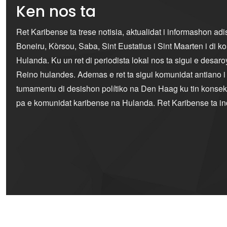
Ken nos ta
Ret Karibense ta trese notisia, aktualidat i informashon ad
Boneiru, Kòrsou, Saba, Sint Eustatius i Sint Maarten i di 
Hulanda. Ku un ret di periodista lokal nos ta sigui e desaro
Reino hulandes. Ademas e ret ta sigui komunidat antiano 
tumamentu di desishon polítiko na Den Haag ku tin konseku
pa e komunidat karibense na Hulanda. Ret Karibense ta i