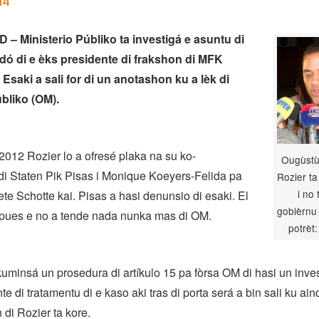
14
 Ministerio Públiko ta investigá e asuntu di
ó di e èks presidente di frakshon di MFK
Esaki a sali for di un anotashon ku a lèk di
úbliko (OM).
012 Rozier lo a ofresé plaka na su ko-
Ougùstù
i Staten Pik Pisas i Monique Koeyers-Felida pa
Rozier ta
i no
te Schotte kai. Pisas a hasi denunsio di esaki. El
gobièrnu
spues e no a tende nada nunka mas di OM.
potrèt
kuminsá un prosedura di artíkulo 15 pa fòrsa OM di hasi un inve
e di tratamentu di e kaso aki tras di porta será a bin sali ku ain
 di Rozier ta kore.