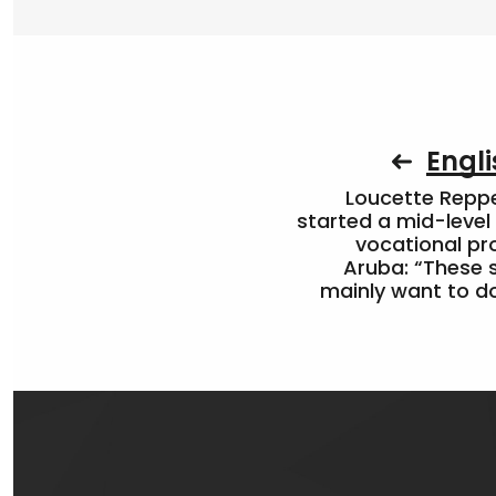
Engli
Loucette Rep
started a mid-level
vocational pr
Aruba: “These 
mainly want to do