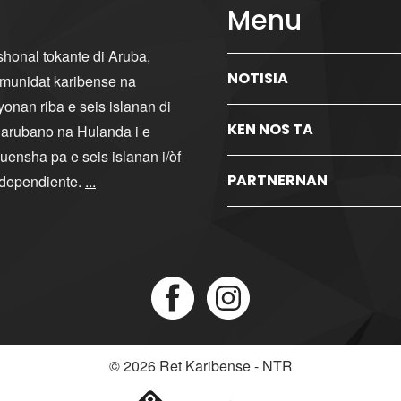
Menu
ishonal tokante di Aruba,
NOTISIA
komunidat karibense na
yonan riba e seis islanan di
KEN NOS TA
i arubano na Hulanda i e
ensha pa e seis islanan i/òf
PARTNERNAN
ndependiente.
...
© 2026
Ret Karibense - NTR