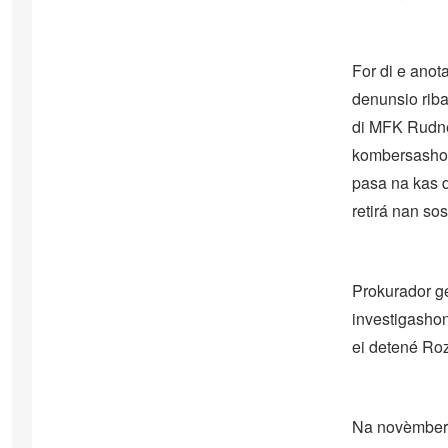
For di e anot
denunsio riba
di MFK Rudne
kombersashon 
pasa na kas d
retirá nan so
Prokurador ge
investigashon
ei detené Rozi
Na novèmber 