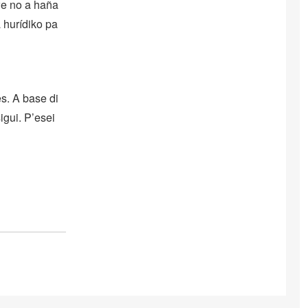
we no a haña
 hurídiko pa
s. A base di
igui. P’esei