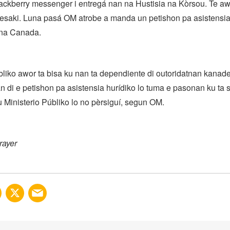
ackberry messenger i entregá nan na Hustisia na Kòrsou. Te a
 esaki. Luna pasá OM atrobe a manda un petishon pa asistensia
 na Canada.
bliko awor ta bisa ku nan ta dependiente di outoridatnan kanade
n di e petishon pa asistensia hurídiko lo tuma e pasonan ku ta s
u Ministerio Públiko lo no pèrsiguí, segun OM.
rayer