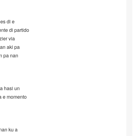
es di e
nte di partido
ier via
an aki pa
in pa nan
a hasi un
pa e momento
nan ku a