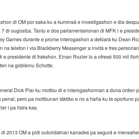
ashon di OM por saka ku a kuminsá e investigashon e dia despu
 7 di ougùstùs. Tantu e dos parlamentarionan di MFK i e preside
y Games durante e prome interogashon a deklará ku Dean Roz
na telefon i via Blackberry Messenger a invitá e tres personan
i e presidente di frakshon. Einan Rozier lo a ofresé 500 mil flor
sten na gobièrnu Schotte.
neral Dick Piar ku motibu di e interogashonnan a duna orden p
 penal, pero pa motibunan táktiko e no a haña ku ta oportuno 
er i pa listra kas.
di 2013 OM a pidi outoridatnan kanades pa segurá e mensahe