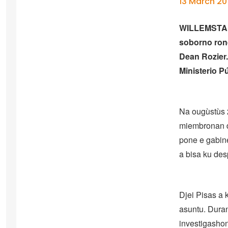
13 March 20
WILLEMSTAD –
soborno rond
Dean Rozier. 
Ministerio P
Na ougùstùs 2
miembronan d
pone e gabine
a bisa ku de
Djei Pisas a 
asuntu. Durant
investigashon