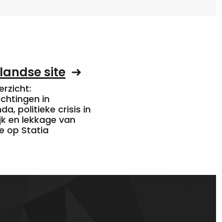
landse site
rzicht:
chtingen in
a, politieke crisis in
jk en lekkage van
e op Statia