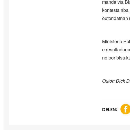
manda via Bl
kontesta riba
outoridatnan
Ministerio Pú
e resultadona
no por bisa k
Outor: Dick D
DELEN: