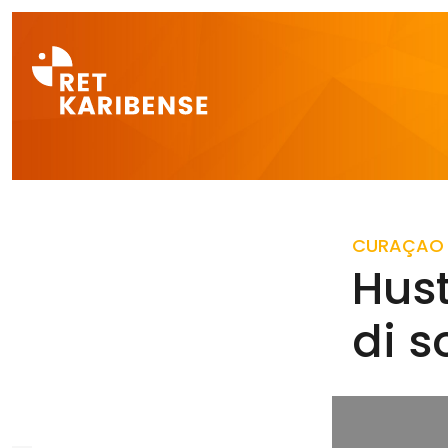
Direct naar a
CURAÇAO
Hust
di s