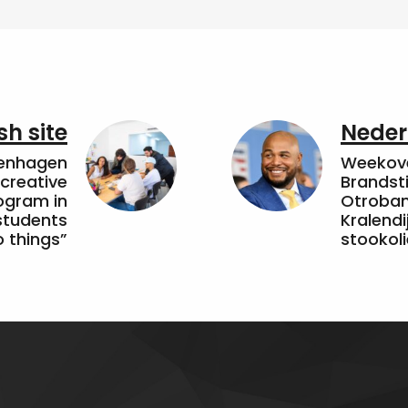
sh site
Neder
penhagen
Weekove
 creative
Brandsti
ogram in
Otroband
students
Kralendi
 things”
stookoli