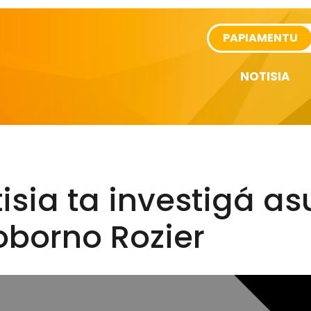
rtikel
PAPIAMENTU
NOTISIA
isia ta investigá as
oborno Rozier