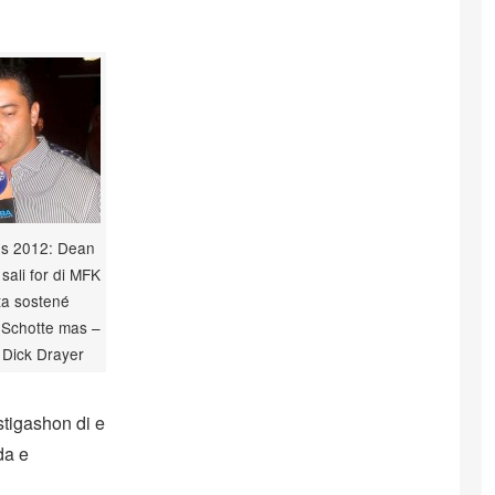
s 2012: Dean
 sali for di MFK
 ta sostené
 Schotte mas –
: Dick Drayer
stigashon di e
da e