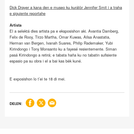
Dick Drayer a kana den e museo ku kurátòr Jennifer Smit i a traha
e siguiente reportahe
Artista
El a selektá dies artista pa e eksposishon aki. Avantia Damberg,
Felix de Rooy, Tirzo Martha, Omar Kuwas, Ailsa Anastatia,
Herman van Bergen, Ivanah Suares, Philip Rademaker, Yubi
Kirindongo i Tony Monsanto ku a fayesé resientemente. Siman
pasá Kirindongo a retirá; e tabata haña ku no tabatin sufisiente
espasio pa su obra i el a bai kas bèk kuné.
E exposishon lo t’ei te 18 di mei.
DELEN: