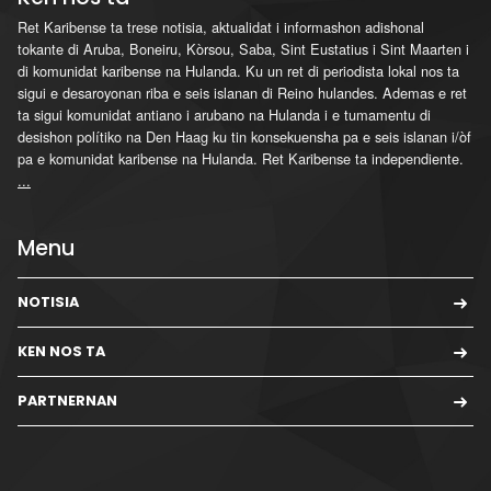
Ret Karibense ta trese notisia, aktualidat i informashon adishonal
tokante di Aruba, Boneiru, Kòrsou, Saba, Sint Eustatius i Sint Maarten i
di komunidat karibense na Hulanda. Ku un ret di periodista lokal nos ta
sigui e desaroyonan riba e seis islanan di Reino hulandes. Ademas e ret
ta sigui komunidat antiano i arubano na Hulanda i e tumamentu di
desishon polítiko na Den Haag ku tin konsekuensha pa e seis islanan i/òf
pa e komunidat karibense na Hulanda. Ret Karibense ta independiente.
...
Menu
NOTISIA
KEN NOS TA
PARTNERNAN