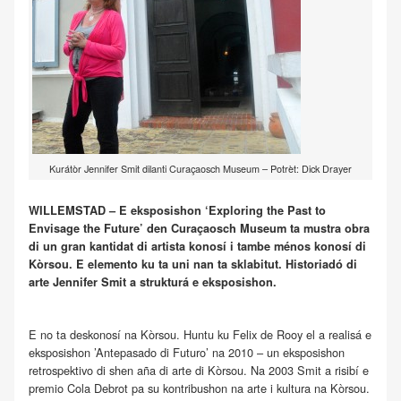
Kurátòr Jennifer Smit dilanti Curaçaosch Museum – Potrèt: Dick Drayer
WILLEMSTAD – E eksposishon ‘Exploring the Past to
Envisage the Future’ den Curaçaosch Museum ta mustra obra
di un gran kantidat di artista konosí i tambe ménos konosí di
Kòrsou. E elemento ku ta uni nan ta sklabitut. Historiadó di
arte Jennifer Smit a strukturá e eksposishon.
E no ta deskonosí na Kòrsou. Huntu ku Felix de Rooy el a realisá e
eksposishon ’Antepasado di Futuro’ na 2010 – un eksposishon
retrospektivo di shen aña di arte di Kòrsou. Na 2003 Smit a risibí e
premio Cola Debrot pa su kontribushon na arte i kultura na Kòrsou.