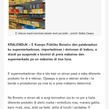
E rèkinan bashi kaminda tabatin lechi pa beibi – potrèt: Belkis Osepa
KRALENDIJK – E Kuerpo Públiko Boneiru den palabrashon
ku supermerkadonan, importadónan i doñonan di trabou, a
disidí pa suspendé e kòntròl di preis máksimo den
supermerkado pa un máksimo di tres luna.
E supermerkadonan riba e isla kasi un siman pasá a saka diferente
produkto for di e rèkinan. Djaweps a yena e rèkinan atrobe i ta
bende e produktonan pa mas ku e preis máksimo determiná.
Na Boneiru e siman aki a surgi komoshon ora ku no por a haña
diferente produkto di sierto marka i emboltura mas, manera galiña,
karni mulá, aros, lechi pa beibi, ariña di funchi i pindakas. E