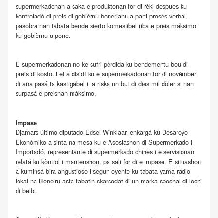
supermerkadonan a saka e produktonan for di rèki despues ku
kontroladó di preis di gobièrnu bonerianu a parti prosès verbal,
pasobra nan tabata bende sierto komestibel riba e preis máksimo
ku gobièrnu a pone.
E supermerkadonan no ke sufri pèrdida ku bendementu bou di
preis di kosto. Lei a disidí ku e supermerkadonan for di novèmber
di aña pasá ta kastigabel i ta riska un but di dies mil dòler si nan
surpasá e preisnan máksimo.
Impase
Djamars último diputado Edsel Winklaar, enkargá ku Desaroyo
Ekonómiko a sinta na mesa ku e Asosiashon di Supermerkado i
Importadó, representante di supermerkado chines i e servisionan
relatá ku kòntrol i mantenshon, pa sali for di e impase. E situashon
a kuminsá bira angustioso i segun oyente ku tabata yama radio
lokal na Boneiru asta tabatin skarsedat di un marka speshal di lechi
di beibi.