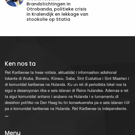
Brandstichtingen in
Otrobanda, politieke crisis
in Kralendijk en lekkage van
stookolie op Statia
Ken nos ta
Ret Karibense ta trese notisia, aktualidat i informashon adishonal
tokante di Aruba, Boneiru, Kòrsou, Saba, Sint Eustatius i Sint Maarten i
di komunidat karibense na Hulanda. Ku un ret di periodista lokal nos ta
sigui e desaroyonan riba e seis islanan di Reino hulandes. Ademas e ret
ta sigui komunidat antiano i arubano na Hulanda i e tumamentu di
desishon polítiko na Den Haag ku tin konsekuensha pa e seis islanan i/òf
pa e komunidat karibense na Hulanda. Ret Karibense ta independiente.
...
Menu