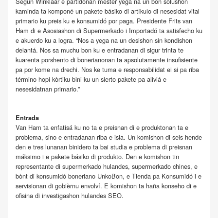
Segun Winklaar e partidonan mester yega na un bon solushon
kaminda ta komponé un pakete básiko di artíkulo di nesesidat vital
primario ku preis ku e konsumidó por paga. Presidente Frits van
Ham di e Asosiashon di Supermerkado i Importadó ta satisfecho ku
e akuerdo ku a logra. “Nos a yega na un desishon sin kondishon
delantá. Nos sa muchu bon ku e entradanan di sigur trinta te
kuarenta porshento di bonerianonan ta apsolutamente insufisiente
pa por kome na drechi. Nos ke tuma e responsabilidat ei si pa riba
término hopi kòrtiku bini ku un sierto pakete pa aliviá e
nesesidatnan primario.”
Entrada
Van Ham ta enfatisá ku no ta e preisnan di e produktonan ta e
problema, sino e entradanan riba e isla. Un komishon di seis hende
den e tres lunanan binidero ta bai studia e problema di preisnan
máksimo i e pakete básiko di produkto. Den e komishon tin
representante di supermerkado hulandes, supermerkado chines, e
bònt di konsumidó boneriano UnkoBon, e Tienda pa Konsumidó i e
servisionan di gobièrnu envolví. E komishon ta haña konseho di e
ofisina di investigashon hulandes SEO.