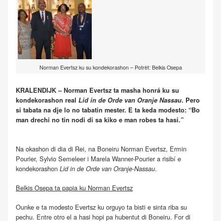
Norman Evertsz ku su kondekorashon – Potrèt: Belkis Osepa
KRALENDIJK – Norman Evertsz ta masha honrá ku su
kondekorashon real
Lid in de Orde van Oranje Nassau
. Pero
si tabata na dje lo no tabatin mester. E ta keda modesto: “Bo
man drechi no tin nodi di sa kiko e man robes ta hasi.”
Na okashon di dia di Rei, na Boneiru Norman Evertsz, Ermin
Pourier, Sylvio Semeleer i Marela Wanner-Pourier a risibí e
kondekorashon
.
Lid in de Orde van Oranje-Nassau
Belkis Osepa ta papia ku Norman Evertsz
Ounke e ta modesto Evertsz ku orguyo ta bisti e sinta riba su
pechu. Entre otro el a hasi hopi pa hubentut di Boneiru. For di