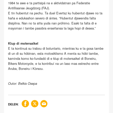
1984 te awe e ta partisipá na e aktividatnan pa Federatie
Antilliaanse Jeugdzorg (FAJ).
E tin hubentut na pechu. Ta duel Evertsz ku hubentut djawe no ta
haña e edukashon severo di ántes. “Hubentut djawendia falta
disiplina. Nan no ta siña yuda nan próhimo. Esaki ta falta di e
mayornan i tambe pasobra enseñansa ta laga hopi di desea.”
Klup di motersaikel
E ta kontinuá su trabou di boluntario, mientras ku e ta gosa tambe
di un di su hòbinan, esta motosiklismo A menta su hòbi tambe,
kaminda komo ko-fundadó di e klup di motersaikel di Boneiru,
Bikers Motorcycle, e ta kontribuí na un laso mas estrecho entre
Aruba, Boneiru i Kòrsou.
Outor: Belkis Osepa
DELEN: