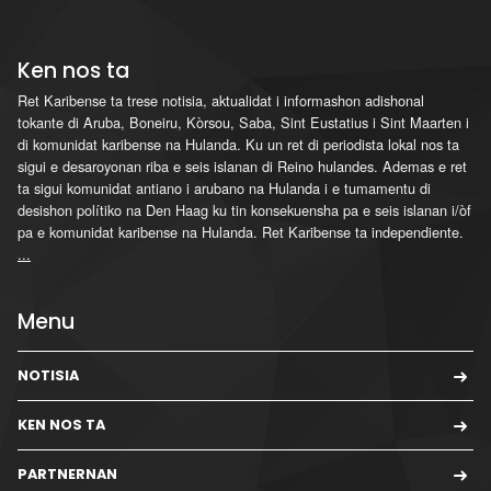
Ken nos ta
Ret Karibense ta trese notisia, aktualidat i informashon adishonal
tokante di Aruba, Boneiru, Kòrsou, Saba, Sint Eustatius i Sint Maarten i
di komunidat karibense na Hulanda. Ku un ret di periodista lokal nos ta
sigui e desaroyonan riba e seis islanan di Reino hulandes. Ademas e ret
ta sigui komunidat antiano i arubano na Hulanda i e tumamentu di
desishon polítiko na Den Haag ku tin konsekuensha pa e seis islanan i/òf
pa e komunidat karibense na Hulanda. Ret Karibense ta independiente.
...
Menu
NOTISIA
KEN NOS TA
PARTNERNAN