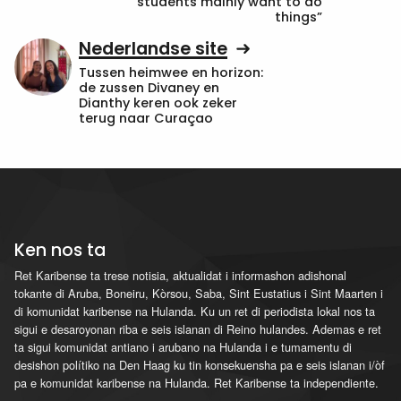
students mainly want to do
things”
Nederlandse site
Tussen heimwee en horizon:
de zussen Divaney en
Dianthy keren ook zeker
terug naar Curaçao
Ken nos ta
Ret Karibense ta trese notisia, aktualidat i informashon adishonal
tokante di Aruba, Boneiru, Kòrsou, Saba, Sint Eustatius i Sint Maarten i
di komunidat karibense na Hulanda. Ku un ret di periodista lokal nos ta
sigui e desaroyonan riba e seis islanan di Reino hulandes. Ademas e ret
ta sigui komunidat antiano i arubano na Hulanda i e tumamentu di
desishon polítiko na Den Haag ku tin konsekuensha pa e seis islanan i/òf
pa e komunidat karibense na Hulanda. Ret Karibense ta independiente.
...