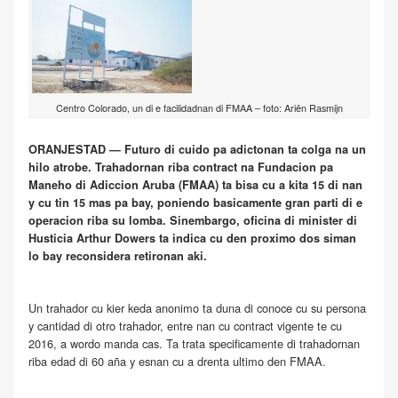
Centro Colorado, un di e facilidadnan di FMAA – foto: Ariën Rasmijn
ORANJESTAD — Futuro di cuido pa adictonan ta colga na un
hilo atrobe. Trahadornan riba contract na Fundacion pa
Maneho di Adiccion Aruba (FMAA) ta bisa cu a kita 15 di nan
y cu tin 15 mas pa bay, poniendo basicamente gran parti di e
operacion riba su lomba. Sinembargo, oficina di minister di
Husticia Arthur Dowers ta indica cu den proximo dos siman
lo bay reconsidera retironan aki.
Un trahador cu kier keda anonimo ta duna di conoce cu su persona
y cantidad di otro trahador, entre nan cu contract vigente te cu
2016, a wordo manda cas. Ta trata specificamente di trahadornan
riba edad di 60 aña y esnan cu a drenta ultimo den FMAA.