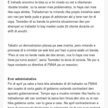
E trahado anonimo ta bisa cu e tin miedo cu net e clientenan
‘double trouble’, cu ta esnan mas problematico, lo haya nan mes
riba caya atrobe. Trahadornan ta mirando riba propio iniciativa awor
con nan por keda yuda e grupo di adictonan aki y tene nan for di
caya. Tevreden di su banda ta premira situacionnan den por
ehempel un trahador lo bay mester cuida 20 cliente durante un
shift di anochi.
Tabatin un demostracion planea pa awe mainta, pero mirando e
promesa di e minister pa wak kico por haci a pone esaki un banda.
“Pero si nos no tende nada aki dos siman, nos lo haya nos mes
forsa pa tuma accion”, asina Tevreden ta duna di conoce. No por a
haya contacto cu directiva di FMAA pa un reaccion.
Eror administrativo
Fin di april ya caba a hera kita alrededor di 40 trahador na FMAA
den cuadro di corta gasto di gobierno cortando contractant den
aparato gubernamenal. Tempo aya a mustra minister riba hecho cu
trahadornan aki nan contract ta asina bon hinca den otro cu si nan
hiba gobierno corte, nan lo gana e caso. Na april contractantnan a
haya di compronde finalmente cu solamente 10 di nan cual contract