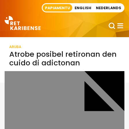
Direct naar artikel
PAPIAMENTU
ENGLISH
NEDERLANDS
ARUBA
Atrobe posibel retironan den
cuido di adictonan