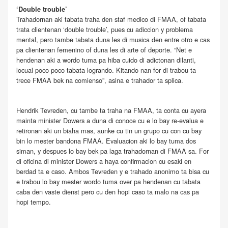
‘Double trouble’
Trahadornan aki tabata traha den staf medico di FMAA, of tabata
trata clientenan ‘double trouble’, pues cu adiccion y problema
mental, pero tambe tabata duna les di musica den entre otro e cas
pa clientenan femenino of duna les di arte of deporte. “Net e
hendenan aki a wordo tuma pa hiba cuido di adictonan dilanti,
locual poco poco tabata logrando. Kitando nan for di trabou ta
trece FMAA bek na comienso”, asina e trahador ta splica.
Hendrik Tevreden, cu tambe ta traha na FMAA, ta conta cu ayera
mainta minister Dowers a duna di conoce cu e lo bay re-evalua e
retironan aki un biaha mas, aunke cu tin un grupo cu con cu bay
bin lo mester bandona FMAA. Evaluacion aki lo bay tuma dos
siman, y despues lo bay bek pa laga trahadornan di FMAA sa. For
di oficina di minister Dowers a haya confirmacion cu esaki en
berdad ta e caso. Ambos Tevreden y e trahado anonimo ta bisa cu
e trabou lo bay mester wordo tuma over pa hendenan cu tabata
caba den vaste dienst pero cu den hopi caso ta malo na cas pa
hopi tempo.