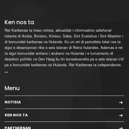
Ken nos ta
Ret Karibense ta trese notisia, aktualidat i informashon adishonal
tokante di Aruba, Boneiru, Kòrsou, Saba, Sint Eustatius i Sint Maarten i
di komunidat karibense na Hulanda. Ku un ret di periodista lokal nos ta
sigui e desaroyonan riba e seis islanan di Reino hulandes. Ademas e ret
ta sigui komunidat antiano i arubano na Hulanda i e tumamentu di
desishon polítiko na Den Haag ku tin konsekuensha pa e seis islanan i/òf
pa e komunidat karibense na Hulanda. Ret Karibense ta independiente.
...
Menu
NOTISIA
KEN NOS TA
PARTNERNAN