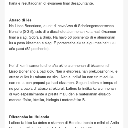
haña e resultadonan di èksamen final desapuntante.
Atraso di lès
Na Liseo Boneriano, e unit di havo/vwo di Scholengemeenschap
Bonaire (SGB), seis di e diesshete alumnonan ku a hasi èksamen
final a slag. Sobra a drùip. Na havo 56 porshento di e alumnonan
ku a pasa èksamen a slag. E porsentahe aki ta algu mas haltu ku
aña pasá (52 porshento).
For di kuminsamentu di e aña aki e alumnonan di èksamen di
Liseo Boneriano a bati klòk. Nan a ekspresá nan prekupashon ku e
atraso di lès ku tabatin na skol. Nan a indiká ku nan tin miedu ku
nan no ta bon prepará pa hasi èksamen. Segun Latiers e tempu ei
no por a papia di atraso struktural. Latiers ta indiká ku alumnonan
di vwo espesialmente a presta malu den e materianan eksakto
manera físika, kímika, biologia i matemátika B.
Diferensha ku Hulanda
Latiers ta bisa ku ántes e skornan di Boneiru tabata e mihó di Antia