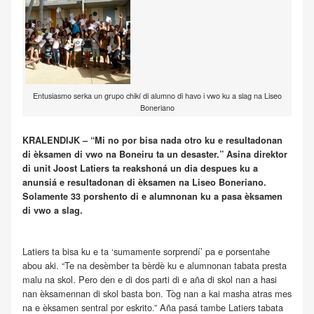
Entusiasmo serka un grupo chikí di alumno di havo i vwo ku a slag na Liseo
Boneriano
KRALENDIJK – “Mi no por bisa nada otro ku e resultadonan
di èksamen di vwo na Boneiru ta un desaster.” Asina direktor
di unit Joost Latiers ta reakshoná un dia despues ku a
anunsiá e resultadonan di èksamen na Liseo Boneriano.
Solamente 33 porshento di e alumnonan ku a pasa èksamen
di vwo a slag.
Latiers ta bisa ku e ta ‘sumamente sorprendí’ pa e porsentahe
abou aki. “Te na desèmber ta bèrdè ku e alumnonan tabata presta
malu na skol. Pero den e di dos parti di e aña di skol nan a hasi
nan èksamennan di skol basta bon. Tòg nan a kai masha atras mes
na e èksamen sentral por eskrito.” Aña pasá tambe Latiers tabata