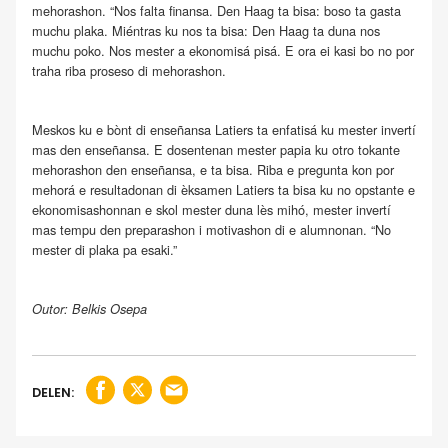
mehorashon. “Nos falta finansa. Den Haag ta bisa: boso ta gasta
muchu plaka. Miéntras ku nos ta bisa: Den Haag ta duna nos
muchu poko. Nos mester a ekonomisá pisá. E ora ei kasi bo no por
traha riba proseso di mehorashon.
Meskos ku e bònt di enseñansa Latiers ta enfatisá ku mester invertí
mas den enseñansa. E dosentenan mester papia ku otro tokante
mehorashon den enseñansa, e ta bisa. Riba e pregunta kon por
mehorá e resultadonan di èksamen Latiers ta bisa ku no opstante e
ekonomisashonnan e skol mester duna lès mihó, mester invertí
mas tempu den preparashon i motivashon di e alumnonan. “No
mester di plaka pa esaki.”
Outor: Belkis Osepa
DELEN: