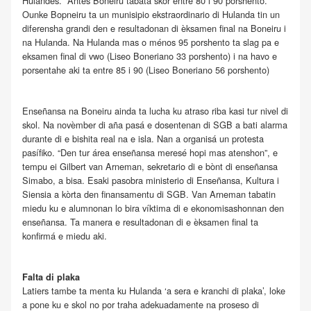
Hulandes. “Ántes Boneiru tabata skor entre 80 i 90 porshento.”
Ounke Bopneiru ta un munisipio ekstraordinario di Hulanda tin un
diferensha grandi den e resultadonan di èksamen final na Boneiru i
na Hulanda. Na Hulanda mas o ménos 95 porshento ta slag pa e
eksamen final di vwo (Liseo Boneriano 33 porshento) i na havo e
porsentahe aki ta entre 85 i 90 (Liseo Boneriano 56 porshento)
Enseñansa na Boneiru ainda ta lucha ku atraso riba kasi tur nivel di
skol. Na novèmber di aña pasá e dosentenan di SGB a bati alarma
durante di e bishita real na e isla. Nan a organisá un protesta
pasífiko. “Den tur área enseñansa meresé hopi mas atenshon”, e
tempu ei Gilbert van Arneman, sekretario di e bònt di enseñansa
Simabo, a bisa. Esaki pasobra ministerio di Enseñansa, Kultura i
Siensia a kòrta den finansamentu di SGB. Van Arneman tabatin
miedu ku e alumnonan lo bira víktima di e ekonomisashonnan den
enseñansa. Ta manera e resultadonan di e èksamen final ta
konfirmá e miedu aki.
Falta di plaka
Latiers tambe ta menta ku Hulanda ‘a sera e kranchi di plaka’, loke
a pone ku e skol no por traha adekuadamente na proseso di