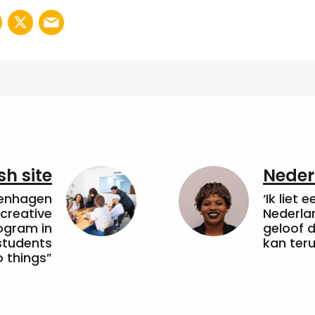
sh site
Neder
penhagen
‘Ik liet 
 creative
Nederla
ogram in
geloof d
students
kan ter
 things”