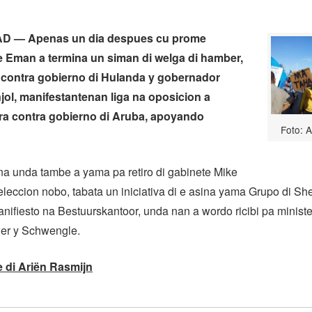
 — Apenas un dia despues cu prome
e Eman a termina un siman di welga di hamber,
 contra gobierno di Hulanda y gobernador
jol, manifestantenan liga na oposicion a
ra contra gobierno di Aruba, apoyando
Foto: A
 na unda tambe a yama pa retiro di gabinete Mike
eleccion nobo, tabata un iniciativa di e asina yama Grupo di Sh
nifiesto na Bestuurskantoor, unda nan a wordo ricibi pa minist
er y Schwengle.
 di Ariën Rasmijn