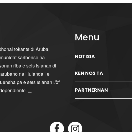
Menu
ishonal tokante di Aruba,
NOTISIA
komunidat karibense na
yonan riba e seis islanan di
KEN NOS TA
i arubano na Hulanda i e
ensha pa e seis islanan i/òf
PARTNERNAN
ndependiente.
...