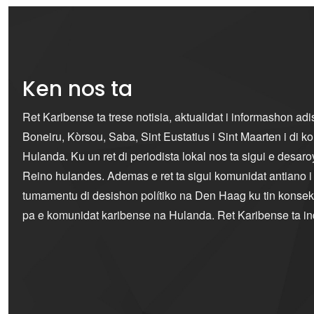
Ken nos ta
Ret Karibense ta trese notisia, aktualidat i informashon ad
Boneiru, Kòrsou, Saba, Sint Eustatius i Sint Maarten i di 
Hulanda. Ku un ret di periodista lokal nos ta sigui e desaro
Reino hulandes. Ademas e ret ta sigui komunidat antiano 
tumamentu di desishon polítiko na Den Haag ku tin konseku
pa e komunidat karibense na Hulanda. Ret Karibense ta i