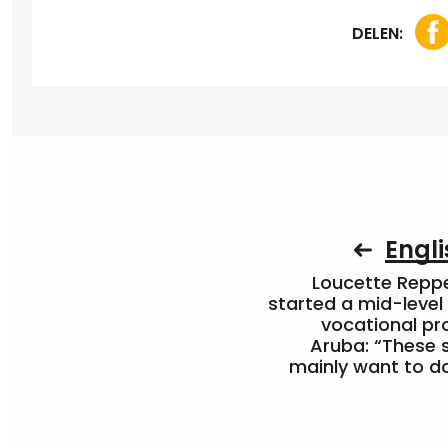
DELEN:
Engli
Loucette Rep
started a mid-level
vocational pr
Aruba: “These 
mainly want to do