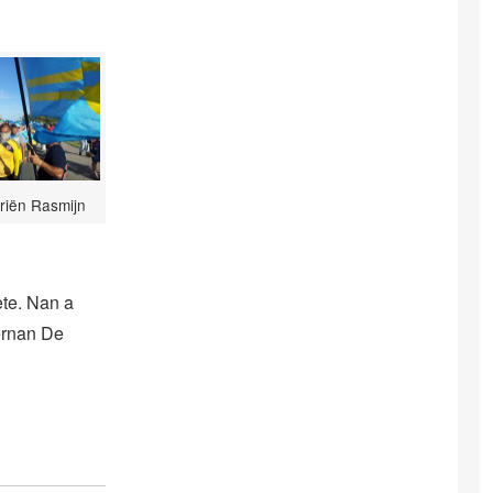
riën Rasmijn
ete. Nan a
ernan De