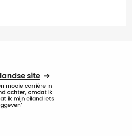
landse site
een mooie carrière in
nd achter, omdat ik
at ik mijn eiland iets
uggeven’