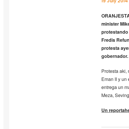
19 July 2014
ORANJESTAD
minister Mik
protestando
Fredis Refun
protesta aye
gobernador.
Protesta aki,
Eman II y un 
entrega un ma
Meza, Seving
Un reportahe