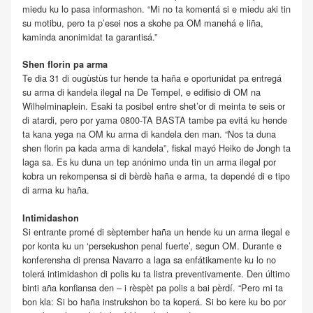
miedu ku lo pasa informashon. “Mi no ta komentá si e miedu aki tin
su motibu, pero ta p’esei nos a skohe pa OM manehá e liña,
kaminda anonimidat ta garantisá.”
Shen florin pa arma
Te dia 31 di ougùstùs tur hende ta haña e oportunidat pa entregá
su arma di kandela ilegal na De Tempel, e edifisio di OM na
Wilhelminaplein. Esaki ta posibel entre shet’or di meinta te seis or
di atardi, pero por yama 0800-TA BASTA tambe pa evitá ku hende
ta kana yega na OM ku arma di kandela den man. “Nos ta duna
shen florin pa kada arma di kandela”, fiskal mayó Heiko de Jongh ta
laga sa. Es ku duna un tep anónimo unda tin un arma ilegal por
kobra un rekompensa si di bèrdè haña e arma, ta dependé di e tipo
di arma ku haña.
Intimidashon
Si entrante promé di sèptember haña un hende ku un arma ilegal e
por konta ku un ‘persekushon penal fuerte’, segun OM. Durante e
konferensha di prensa Navarro a laga sa enfátikamente ku lo no
tolerá intimidashon di polis ku ta listra preventivamente. Den último
binti aña konfiansa den – i rèspèt pa polis a bai pèrdí. “Pero mi ta
bon kla: Si bo haña instrukshon bo ta koperá. Si bo kere ku bo por