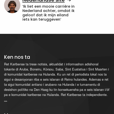
‘Ik liet een mooie carrière in
Nederland achter, omdat ik
geloof dat ik mijn eiland
iets kan teruggeven’
Ken nos ta
Ret Karibense ta trese notisia, aktualidat i informashon adishonal
tokante di Aruba, Boneiru, Kòrsou, Saba, Sint Eustatius i Sint Maarten i
di komunidat karibense na Hulanda. Ku un ret di periodista lokal nos ta
sigui e desaroyonan riba e seis islanan di Reino hulandes. Ademas e ret
ta sigui komunidat antiano i arubano na Hulanda i e tumamentu di
desishon polítiko na Den Haag ku tin konsekuensha pa e seis islanan i/òf
pa e komunidat karibense na Hulanda. Ret Karibense ta independiente.
...