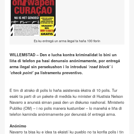
Es ku entregá un arma ilegal ta haña 100 florin
WILLEMSTAD – Den e lucha kontra kriminalidat lo bini un
liña di telefon pa hasi denunsio anónimamente, por entregá
arma ilegal sin persekushon i lo introdusí
‘road block’
i
‘check point’
pa listramentu preventivo.
E tim di atrako di polis lo haña asistensia èkstra di 10 polis. Tur
esaki ta parti di un pakete di medida ku minister di Hustisia Nelson
Navarro a anunsiá siman pasá den un diskurso nashonal. Ministerio
Publiko (OM) – i no polis manera kustumber – lo manehá e liña di
telefon kaminda anónimamente por denunsiá òf entregá arma.
Anónimo
Navarro ta bisa ku e idea ta eksistí ku pueblo no ta konfia polis i tin