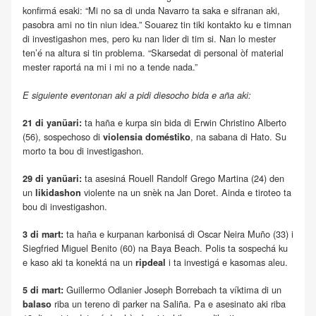
konfirmá esaki: “Mi no sa di unda Navarro ta saka e sifranan aki,
pasobra ami no tin niun idea.” Souarez tin tiki kontakto ku e timnan
di investigashon mes, pero ku nan lider di tim si. Nan lo mester
ten’é na altura si tin problema. “Skarsedat di personal òf material
mester raportá na mi i mi no a tende nada.”
E siguiente eventonan aki a pidi diesocho bida e aña aki:
ta haña e kurpa sin bida di Erwin Christino Alberto
21 di yanüari:
(56), sospechoso di
, na sabana di Hato. Su
violensia doméstiko
morto ta bou di investigashon.
ta asesiná Rouell Randolf Grego Martina (24) den
29 di yanüari:
un
violente na un snèk na Jan Doret. Ainda e tiroteo ta
likidashon
bou di investigashon.
ta haña e kurpanan karbonisá di Oscar Neira Muño (33) i
3 di mart:
Siegfried Miguel Benito (60) na Baya Beach. Polis ta sospechá ku
e kaso aki ta konektá na un
i ta investigá e kasomas aleu.
ripdeal
Guillermo Odlanier Joseph Borrebach ta víktima di un
5 di mart:
riba un tereno di parker na Saliña. Pa e asesinato aki riba
balaso