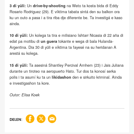
Un
na Weto ta kosta bida di Eddy
3 di yüli:
drive-by-shooting
Rosario Rodriguez (29). E víktima tabata sintá den su balkon ora
ku un outo a pasa i a tira riba dje diferente be. Ta investigá e kaso
ainda.
Un kolega ta tira e milisiano Ishtarr Nicasia di 22 aña di
10 di yüli:
edat pa motibu di
tokante e wega di bala Hulanda-
un guera
Argentina. Dia 30 di yüli e víktima ta fayesé na su heridanan A
arestá su kolega.
Ta asesiná Shantley Percival Arnhem (23) i Jais Juliana
15 di yüli:
durante un tiroteo na aeropuerto Hato. Tur dos ta konosí serka
polis i ta asumí ku ta un
den e sirkuito kriminal. Ainda
likidashon
e investigashon ta kore.
Outor: Elisa Koek
DELEN: