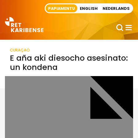
Direct naar artikel
PAPIAMENTU
ENGLISH
NEDERLANDS
CURAÇAO
E aña aki diesocho asesinato:
un kondena