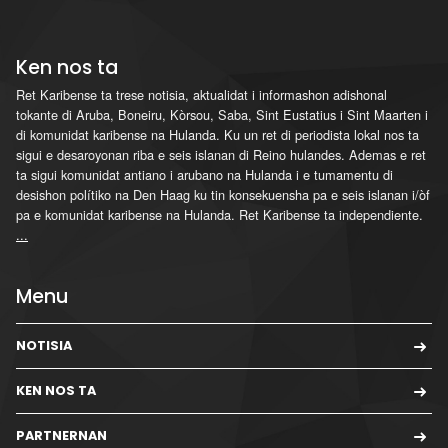
Ken nos ta
Ret Karibense ta trese notisia, aktualidat i informashon adishonal
tokante di Aruba, Boneiru, Kòrsou, Saba, Sint Eustatius i Sint Maarten i
di komunidat karibense na Hulanda. Ku un ret di periodista lokal nos ta
sigui e desaroyonan riba e seis islanan di Reino hulandes. Ademas e ret
ta sigui komunidat antiano i arubano na Hulanda i e tumamentu di
desishon polítiko na Den Haag ku tin konsekuensha pa e seis islanan i/òf
pa e komunidat karibense na Hulanda. Ret Karibense ta independiente.
...
Menu
NOTISIA
KEN NOS TA
PARTNERNAN