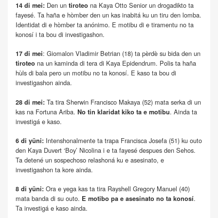
Den un
na Kaya Otto Senior un drogadikto ta
14 di mei:
tiroteo
fayesé. Ta haña e hòmber den un kas inabitá ku un tiru den lomba.
Identidat di e hòmber ta anónimo. E motibu di e tiramentu no ta
konosí i ta bou di investigashon.
: Giomalon Vladimir Betrian (18) ta pèrdè su bida den un
17 di mei
na un kaminda di tera di Kaya Epidendrum. Polis ta haña
tiroteo
hùls di bala pero un motibu no ta konosí. E kaso ta bou di
investigashon ainda.
Ta tira Sherwin Francisco Makaya (52) mata serka di un
28 di mei:
kas na Fortuna Ariba.
. Ainda ta
No tin klaridat kiko ta e motibu
investigá e kaso.
Intenshonalmente ta trapa Francisca Josefa (51) ku outo
6 di yüni:
den Kaya Duvert ‘Boy’ Nicolina i e ta fayesé despues den Sehos.
Ta detené un sospechoso relashoná ku e asesinato, e
investigashon ta kore ainda.
Ora e yega kas ta tira Rayshell Gregory Manuel (40)
8 di yüni:
mata banda di su outo.
.
E motibo pa e asesinato no ta konosí
Ta investigá e kaso ainda.