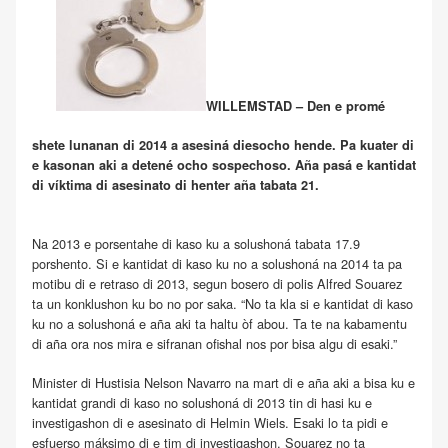
WILLEMSTAD – Den e promé
shete lunanan di 2014 a asesiná diesocho hende. Pa kuater di
e kasonan aki a detené ocho sospechoso. Aña pasá e kantidat
di víktima di asesinato di henter aña tabata 21.
Na 2013 e porsentahe di kaso ku a solushoná tabata 17.9
porshento. Si e kantidat di kaso ku no a solushoná na 2014 ta pa
motibu di e retraso di 2013, segun bosero di polis Alfred Souarez
ta un konklushon ku bo no por saka. “No ta kla si e kantidat di kaso
ku no a solushoná e aña aki ta haltu òf abou. Ta te na kabamentu
di aña ora nos mira e sifranan ofishal nos por bisa algu di esaki.”
Minister di Hustisia Nelson Navarro na mart di e aña aki a bisa ku e
kantidat grandi di kaso no solushoná di 2013 tin di hasi ku e
investigashon di e asesinato di Helmin Wiels. Esaki lo ta pidi e
esfuerso máksimo di e tim di investigashon. Souarez no ta