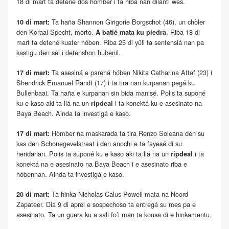
18 di mart ta detené dos hòmber i ta hiba nan dilanti wes.
Ta haña Shannon Girigorie Borgschot (46), un chòler
10 di mart:
den Koraal Specht, morto.
. Riba 18 di
A batié mata ku piedra
mart ta detené kuater hóben. Riba 25 di yüli ta sentensiá nan pa
kastigu den sèl i detenshon hubenil.
Ta asesiná e parehá hóben Nikita Catharina Attaf (23) i
17 di mart:
Shendrick Emanuel Randt (17) i ta tira nan kurpanan pegá ku
Bullenbaai. Ta haña e kurpanan sin bida manisé. Polis ta suponé
ku e kaso aki ta liá na un
i ta konektá ku e asesinato na
ripdeal
Baya Beach. Ainda ta investigá e kaso.
Hòmber na maskarada ta tira Renzo Soleana den su
17 di mart:
kas den Schonegevelstraat i den anochi e ta fayesé di su
heridanan. Polis ta suponé ku e kaso aki ta liá na un
i ta
ripdeal
konektá na e asesinato na Baya Beach i e asesinato riba e
hóbennan. Ainda ta investigá e kaso.
Ta hinka Nicholas Calus Powell mata na Noord
20 di mart:
Zapateer. Dia 9 di aprel e sospechoso ta entregá su mes pa e
asesinato. Ta un guera ku a sali fo’i man ta kousa di e hinkamentu.