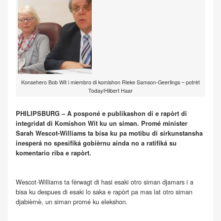
Konsehero Bob Wit i miembro di komishon Rieke Samson-Geerlings – potrèt
Today/Hilbert Haar
PHILIPSBURG – A posponé e publikashon di e rapòrt di
integridat di Komishon Wit ku un siman. Promé minister
Sarah Wescot-Williams ta bisa ku pa motibu di sirkunstansha
inesperá no spesifiká gobièrnu ainda no a ratifiká su
komentario riba e rapòrt.
Wescot-Williams ta fèrwagt di hasi esaki otro siman djamars i a
bisa ku despues di esaki lo saka e rapòrt pa mas lat otro siman
djabièrnè, un siman promé ku elekshon.