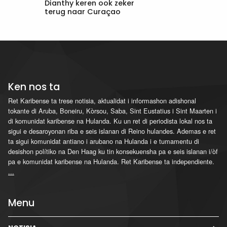
Dianthy keren ook zeker
terug naar Curaçao
Ken nos ta
Ret Karibense ta trese notisia, aktualidat i informashon adishonal
tokante di Aruba, Boneiru, Kòrsou, Saba, Sint Eustatius i Sint Maarten i
di komunidat karibense na Hulanda. Ku un ret di periodista lokal nos ta
sigui e desaroyonan riba e seis islanan di Reino hulandes. Ademas e ret
ta sigui komunidat antiano i arubano na Hulanda i e tumamentu di
desishon polítiko na Den Haag ku tin konsekuensha pa e seis islanan i/òf
pa e komunidat karibense na Hulanda. Ret Karibense ta independiente.
...
Menu