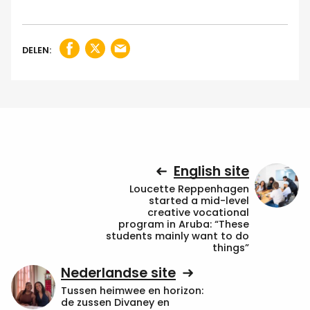
DELEN:
English site
Loucette Reppenhagen
started a mid-level
creative vocational
program in Aruba: “These
students mainly want to do
things”
Nederlandse site
Tussen heimwee en horizon:
de zussen Divaney en