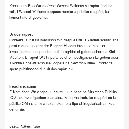
Konsehero Bob Wit a ofresé Wescot-Williams su rapòrt final na
yüli, i Wescot Williams despues mester a publiká e rapòrt, ku
komentario di gobièrnu.
Di dos rapòrt
Gobièrnu a instalá komishon Wit despues ku Rijksministerraad aña
pasá a duna gobernador Eugene Holiday òrden pa hiba un
investigashon independiente di integridat di gobernashon na Sint
Maarten. E rapòrt Wit ta pará lòs di e investigashon ku gobernador
a konfia PriceWaterhouseCoopers na New York kuné. Pronto ta
spera publikashon di e di dos rapòrt aki.
Iregularidatnan
E Komishon Wit a topa ku asuntu ku a pasa pa Ministerio Públiko
(OM) pa investigashon mas aleu. Mientras tantu ku e rapòrt no ta
públiko OM no ta bisa nada tokante e tipo di iregularidatnan ku a
denunsiá.
Outor: Hilbert Haar