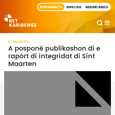
Direct naar artikel
PAPIAMENTU
ENGLISH
NEDERLANDS
ST MAARTEN
A posponé publikashon di e
rapòrt di integridat di Sint
Maarten