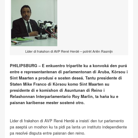
Lider di frakshon di AVP René Herdé – potrèt Ariën Rasmijn
PHILIPSBURG – E enkuentro tripartite ku a konvoká den purá
entre e representantenan di parlamentonan di Aruba, Kòrsou i
Sint Maarten a produsí e sosten deseá. Tantu presidente di
Staten Mike Franco di Kòrsou komo Sint Maarten su
presidente di e komishon di Asuntunan di Reino i
Relashonnan Interparlamentario Roy Marlin, ta haña ku e
paisnan karibense mester sostené otro.
Lider di frakshon di AVP René Herdé a insistí den tur parlamento
pa aseptá un moshon ku ta pidi pa lanta un instituto independiente
pa resolvé disputa entre paisnan den reino.