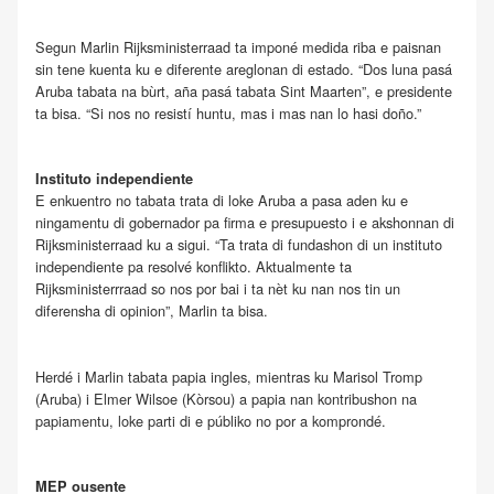
Segun Marlin Rijksministerraad ta imponé medida riba e paisnan
sin tene kuenta ku e diferente areglonan di estado. “Dos luna pasá
Aruba tabata na bùrt, aña pasá tabata Sint Maarten”, e presidente
ta bisa. “Si nos no resistí huntu, mas i mas nan lo hasi doño.”
Instituto independiente
E enkuentro no tabata trata di loke Aruba a pasa aden ku e
ningamentu di gobernador pa firma e presupuesto i e akshonnan di
Rijksministerraad ku a sigui. “Ta trata di fundashon di un instituto
independiente pa resolvé konflikto. Aktualmente ta
Rijksministerrraad so nos por bai i ta nèt ku nan nos tin un
diferensha di opinion”, Marlin ta bisa.
Herdé i Marlin tabata papia ingles, mientras ku Marisol Tromp
(Aruba) i Elmer Wilsoe (Kòrsou) a papia nan kontribushon na
papiamentu, loke parti di e públiko no por a komprondé.
MEP ousente