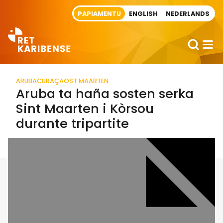
Direct naar artikel
PAPIAMENTU
ENGLISH
NEDERLANDS
ARUBA
CURAÇAO
ST MAARTEN
Aruba ta haña sosten serka
Sint Maarten i Kòrsou
durante tripartite