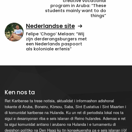
creative vocational
program in Aruba: “These
students mainly want to do
things”
Nederlandse site
Felipe ‘Chago’ Melaan: “Wij
zijn derderangsburgers met
een Nederlands paspoort
als koloniale erfenis”
Ken nos ta
Ret Karibense ta trese notisia, aktualidat i informashon adishonal
tokante di Aruba, Boneiru, Kòrsou, Saba, Sint Eustatius i Sint Maarten i
di komunidat karibense na Hulanda. Ku un ret di periodista lokal nos ta
sigui e desaroyonan riba e seis islanan di Reino hulandes. Ademas e ret
ta sigui komunidat antiano i arubano na Hulanda i e tumamentu di
desishon polítiko na Den Haag ku tin konsekuensha pa e seis islanan i/òf