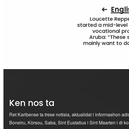
Engli
Loucette Rep
started a mid-level
vocational pr
Aruba: “These 
mainly want to do
Ken nos ta
Ret Karibense ta trese notisia, aktualidat i informashon ad
Boneiru, Kòrsou, Saba, Sint Eustatius i Sint Maarten i di 