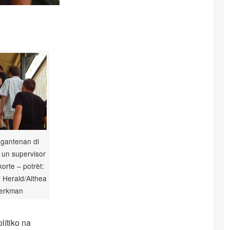
gantenan di
i un supervisor
korte – potrèt:
 Herald/Althea
erkman
lítiko na