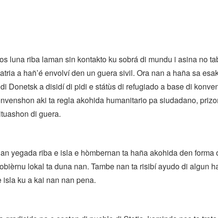
s luna riba laman sin kontakto ku sobrá di mundu i asina no ta
atria a hañ’é envolví den un guera sivil. Ora nan a haña sa esak
di Donetsk a disidí di pidi e státùs di refugiado a base di konve
nvenshon aki ta regla akohida humanitario pa siudadano, prizo
situashon di guera.
 nan yegada riba e isla e hòmbernan ta haña akohida den forma 
bièrnu lokal ta duna nan. Tambe nan ta risibí ayudo di algun h
e isla ku a kai nan nan pena.