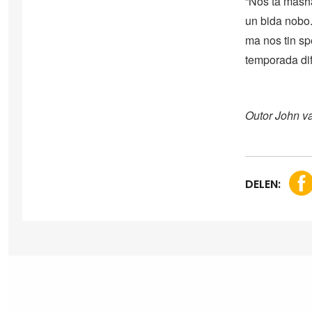
“Nos ta masha
un bida nobo.”
ma nos tin sp
temporada difí
Outor John v
DELEN: