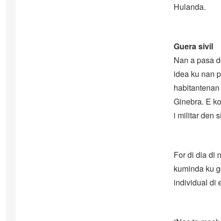
Hulanda.
Guera sivil
Nan a pasa do
idea ku nan p
habitantenan 
Ginebra. E ko
i militar den 
For di dia di
kuminda ku go
individual di 