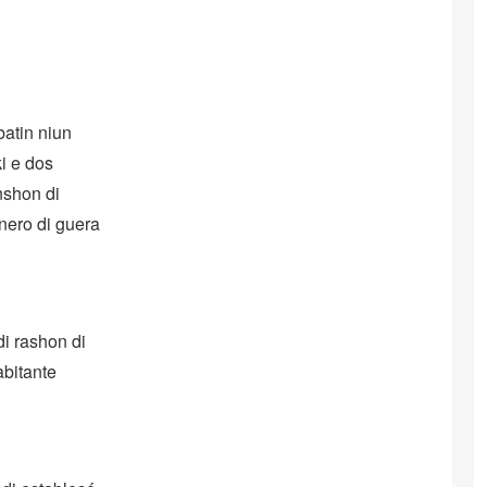
batin niun
i e dos
nshon di
nero di guera
di rashon di
abitante