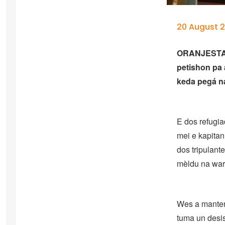
20 August 2
ORANJESTAD 
petishon pa 
keda pegá na
E dos refugia
mei e kapitan 
dos tripulant
mèldu na ward
Wes a manten
tuma un desis