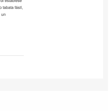
 di establesé
 tabata fásil,
i un