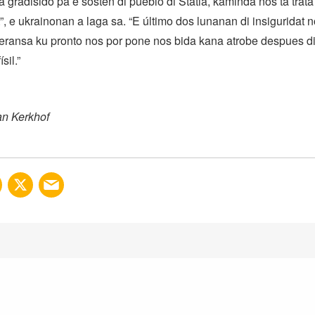
 gradisido pa e sosten di pueblo di Statia, kaminda nos ta trata
, e ukrainonan a laga sa. “E último dos lunanan di insiguridat no
eransa ku pronto nos por pone nos bida kana atrobe despues d
sil.”
an Kerkhof