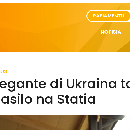
rtikel
PAPIAMENTU
NOTISIA
IUS
egante di Ukraina t
 asilo na Statia