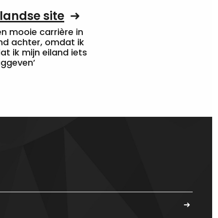
landse site
een mooie carrière in
nd achter, omdat ik
at ik mijn eiland iets
uggeven’