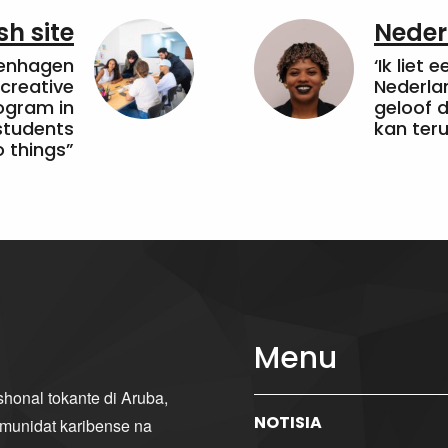
sh site
Neder
penhagen
‘Ik liet 
 creative
Nederla
ogram in
geloof d
students
kan ter
 things”
Menu
ishonal tokante di Aruba,
NOTISIA
komunidat karibense na