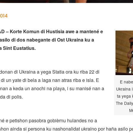
014
– Korte Komun di Hustisia awe a mantené e
asilo di dos nabegante di Ost Ukraina ku a
 Sint Eustatius.
donan di Ukraina a yega Statia ora ku riba 22 di
di un yate di bela a laga nan atras riba e isla. E
E nabe
enan a keda un anochi na playa, i su manisé nan a
Ukraina 
ta yega 
a di polis.
The Daily
M
é e petishon pasobra gobièrnu hulandes no a
hon ainda si persona ku nashonalidat ukraino por haña asilo po