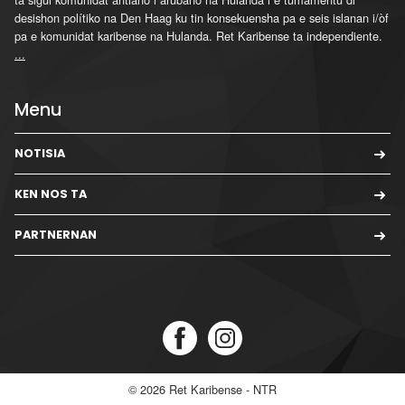
desishon polítiko na Den Haag ku tin konsekuensha pa e seis islanan i/òf
pa e komunidat karibense na Hulanda. Ret Karibense ta independiente.
...
Menu
NOTISIA
KEN NOS TA
PARTNERNAN
© 2026
Ret Karibense - NTR