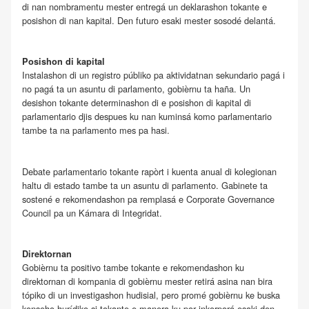
di nan nombramentu mester entregá un deklarashon tokante e
posishon di nan kapital. Den futuro esaki mester sosodé delantá.
Posishon di kapital
Instalashon di un registro públiko pa aktividatnan sekundario pagá i
no pagá ta un asuntu di parlamento, gobièrnu ta haña. Un
desishon tokante determinashon di e posishon di kapital di
parlamentario djis despues ku nan kuminsá komo parlamentario
tambe ta na parlamento mes pa hasi.
Debate parlamentario tokante rapòrt i kuenta anual di kolegionan
haltu di estado tambe ta un asuntu di parlamento. Gabinete ta
sostené e rekomendashon pa remplasá e Corporate Governance
Council pa un Kámara di Integridat.
Direktornan
Gobièrnu ta positivo tambe tokante e rekomendashon ku
direktornan di kompania di gobièrnu mester retirá asina nan bira
tópiko di un investigashon hudisial, pero promé gobièrnu ke buska
konseho hurídiko si tokante e manera ku por inkorporá esaki den