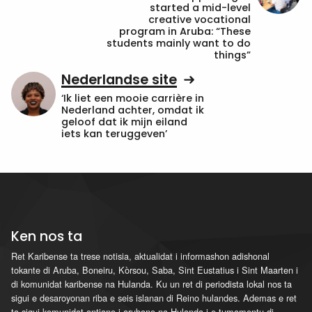
started a mid-level
creative vocational
program in Aruba: “These
students mainly want to do
things”
Nederlandse site
‘Ik liet een mooie carrière in
Nederland achter, omdat ik
geloof dat ik mijn eiland
iets kan teruggeven’
Ken nos ta
Ret Karibense ta trese notisia, aktualidat i informashon adishonal
tokante di Aruba, Boneiru, Kòrsou, Saba, Sint Eustatius i Sint Maarten i
di komunidat karibense na Hulanda. Ku un ret di periodista lokal nos ta
sigui e desaroyonan riba e seis islanan di Reino hulandes. Ademas e ret
ta sigui komunidat antiano i arubano na Hulanda i e tumamentu di