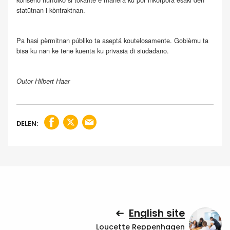
statütnan i kòntraktnan.
Pa hasi pèrmitnan públiko ta aseptá koutelosamente. Gobièrnu ta
bisa ku nan ke tene kuenta ku privasia di siudadano.
Outor Hilbert Haar
DELEN:
English site
Loucette Reppenhagen