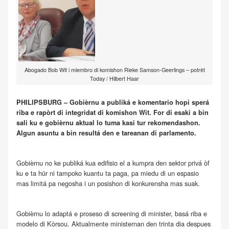
Abogado Bob Wit i miembro di komishon Rieke Samson-Geerlings – potrèt
Today / Hilbert Haar
PHILIPSBURG – Gobièrnu a publiká e komentario hopi sperá
riba e rapòrt di integridat di komishon Wit. For di esaki a bin
sali ku e gobièrnu aktual lo tuma kasi tur rekomendashon.
Algun asuntu a bin resultá den e tareanan di parlamento.
Gobièrnu no ke publiká kua edifisio el a kumpra den sektor privá òf
ku e ta hür ni tampoko kuantu ta paga, pa miedu di un espasio
mas limitá pa negosha i un posishon di konkurensha mas suak.
Gobièrnu lo adaptá e proseso di screening di minister, basá riba e
modelo di Kòrsou. Aktualmente ministernan den trinta dia despues