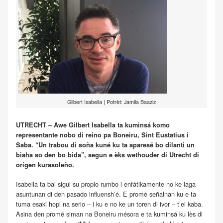
Gilbert Isabella | Potrèt: Jamila Baaziz
UTRECHT – Awe Gilbert Isabella ta kuminsá komo
representante nobo di reino pa Boneiru, Sint Eustatius i
Saba. “Un trabou di soña kuné ku ta aparesé bo dilanti un
biaha so den bo bida”, segun e èks wethouder di Utrecht di
orígen kurasoleño.
Isabella ta bai sigui su propio rumbo i enfátikamente no ke laga
asuntunan di den pasado influensh’é. E promé señalnan ku e ta
tuma esaki hopi na serio – i ku e no ke un toren di ivor – t’ei kaba.
Asina den promé siman na Boneiru mésora e ta kuminsá ku lès di