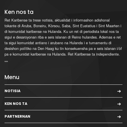
Ken nos ta
Ret Karibense ta trese notisia, aktualidat i informashon adishonal
tokante di Aruba, Boneiru, Kòrsou, Saba, Sint Eustatius i Sint Maarten i
di komunidat karibense na Hulanda. Ku un ret di periodista lokal nos ta
sigui e desaroyonan riba e seis islanan di Reino hulandes. Ademas e ret
ta sigui komunidat antiano i arubano na Hulanda i e tumamentu di
desishon polítiko na Den Haag ku tin konsekuensha pa e seis islanan i/òf
pa e komunidat karibense na Hulanda. Ret Karibense ta independiente.
...
Menu
NOTISIA
KEN NOS TA
PARTNERNAN