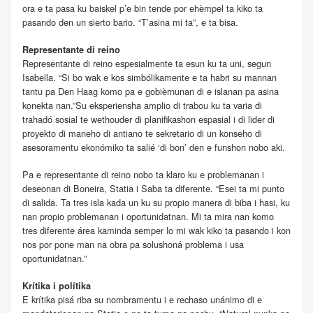
ora e ta pasa ku baiskel p’e bin tende por ehèmpel ta kiko ta
pasando den un sierto bario. “T’asina mi ta”, e ta bisa.
Representante di reino
Representante di reino espesialmente ta esun ku ta uni, segun
Isabella. “Si bo wak e kos simbólikamente e ta habri su mannan
tantu pa Den Haag komo pa e gobièrnunan di e islanan pa asina
konekta nan.”Su eksperiensha amplio di trabou ku ta varia di
trahadó sosial te wethouder di planifikashon espasial i di lider di
proyekto di maneho di antiano te sekretario di un konseho di
asesoramentu ekonómiko ta salié ‘di bon’ den e funshon nobo aki.
Pa e representante di reino nobo ta klaro ku e problemanan i
deseonan di Boneira, Statia i Saba ta diferente. “Esei ta mi punto
di salida. Ta tres isla kada un ku su propio manera di biba i hasi, ku
nan propio problemanan i oportunidatnan. Mi ta mira nan komo
tres diferente área kaminda semper lo mi wak kiko ta pasando i kon
nos por pone man na obra pa solushoná problema i usa
oportunidatnan.”
Krítika i polítika
E krítika pisá riba su nombramentu i e rechaso unánimo di e