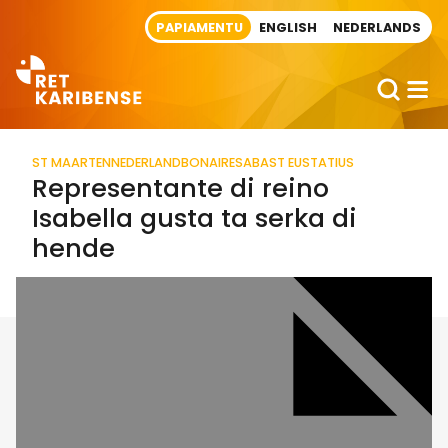
Direct naar artikel
PAPIAMENTU
ENGLISH
NEDERLANDS
ST MAARTEN
NEDERLAND
BONAIRE
SABA
ST EUSTATIUS
Representante di reino
Isabella gusta ta serka di
hende