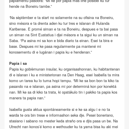
papiamentu pasobra: “Mi ke por papia mas lihé posibel ku tur
hende na Boneiru tambe.”
‘Na sèptèmber e ta start no solamente na su ofisina na Boneiru,
sino mésora e ta drenta aden ku tur tres e islanan di Hulanda
Karibense. E promé siman e ta na Boneiru, despues e ta bai pasa
un siman na Sint Eustatius i djei mésora e ta sigui ku un siman na
Saba. “Pa asina mi sa kon e bida diario ta einan. Esei ta bira e
base. Despues mi ke pasa regularmente pa mantené mi
konosementu di e lugánan i papia ku e hendenan.”
Papia i sa
Papia ku gobièrnunan insular, ku organisashonnan, ku habitantenan
di e islanan i ku e ministerionan na Den Haag, esei Isabella ta mira
komo un tarea ku lo tuma hopi tempu. “Mi ke sa bon bon ta kiko ta
pasando na e islanan, pa asina mi por determiná kon por konektá
nan. Mi ke sa di kiko ta trata, ki opstákulo tin i pakiko ta papia kos
manera ta papia nan.”
Isabella gusta aktua spontáneamente si e ke sa algu i e no ta
warda te ora bin trese e informashon seka dje. Pesei boneriano,
stasiano i sabano no mester keda straño ora e djis pasa un be. Na
Utrecht nan konos’é komo e wethouder ku ta yama bisa ku aki mei