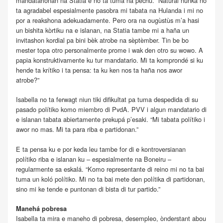
mandatarionan na Statia e no ta tuma na pechu. “Natural nunka no
ta agradabel espesialmente pasobra mi tabata na Hulanda i mi no
por a reakshona adekuadamente. Pero ora na ougùstùs m’a hasi
un bishita kòrtiku na e islanan, na Statia tambe mi a haña un
invitashon kordial pa bini bèk atrobe na sèptèmber. Tin be bo
mester topa otro personalmente prome i wak den otro su wowo. A
papia konstruktivamente ku tur mandatario. Mi ta komprondé si ku
hende ta krítiko i ta pensa: ta ku ken nos ta haña nos awor
atrobe?”
Isabella no ta ferwagt niun tiki difikultat pa tuma despedida di su
pasado polítiko komo miembro di PvdA. PVV i algun mandatario di
e islanan tabata abiertamente prekupá p’esaki. “Mi tabata polítiko i
awor no mas. Mi ta para riba e partidonan.”
E ta pensa ku e por keda leu tambe for di e kontroversianan
polítiko riba e islanan ku – espesialmente na Boneiru –
regularmente sa eskalá. “Komo representante di reino mi no ta bai
tuma un koló polítiko. Mi no ta bai mete den polítika di partidonan,
sino mi ke tende e puntonan di bista di tur partido.”
Manehá pobresa
Isabella ta mira e maneho di pobresa, desempleo, ònderstant abou