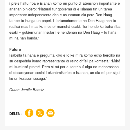
i preis haltu riba e islanan komo un punto di atenshon importante e
añanan binidero: “Natural tur gobiernu di e islanan tin un tarea
importante independiente den e asuntunan aki pero Den Haag
tambe ta hunga un papel. I fortunadamente na Den Haag nan ta
realisá mas i mas ku mester manehá esaki. Tur hende ku traha riba
esaki – gobièrnunan insular i e hendenan na Den Haag – lo haña
mi na nan banda.”
Futuro
Isabella ta haña e pregunta kiko e lo ke mira komo echo heroiko na
su despedida komo representante di reino difísil pa kontestá: “Mihó
mi kuminsá promé. Pero si mi por a kontribuí algu na mehorashon
di desaroyonan sosial i ekonómikoriba e islanan, un dia mi por sigui
ku un kurason sosegá.”
Outor: Jamila Baaziz
DELEN: