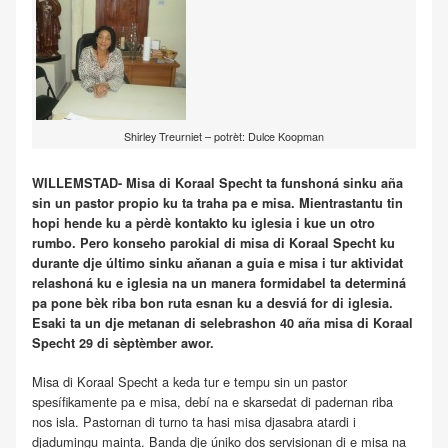
Shirley Treurniet – potrèt: Dulce Koopman
WILLEMSTAD- Misa di Koraal Specht ta funshoná sinku aña
sin un pastor propio ku ta traha pa e misa. Mientrastantu tin
hopi hende ku a pèrdè kontakto ku iglesia i kue un otro
rumbo. Pero konseho parokial di misa di Koraal Specht ku
durante dje último sinku aňanan a guia e misa i tur aktividat
relashoná ku e iglesia na un manera formidabel ta determiná
pa pone bèk riba bon ruta esnan ku a desviá for di iglesia.
Esaki ta un dje metanan di selebrashon 40 aña misa di Koraal
Specht 29 di sèptèmber awor.
Misa di Koraal Specht a keda tur e tempu sin un pastor
spesífikamente pa e misa, debí na e skarsedat di padernan riba
nos isla. Pastornan di turno ta hasi misa djasabra atardi i
djadumingu mainta. Banda dje úniko dos servisionan di e misa na