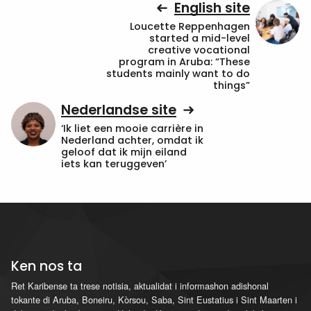
English site
Loucette Reppenhagen
started a mid-level
creative vocational
program in Aruba: “These
students mainly want to do
things”
Nederlandse site
‘Ik liet een mooie carrière in
Nederland achter, omdat ik
geloof dat ik mijn eiland
iets kan teruggeven’
Ken nos ta
Ret Karibense ta trese notisia, aktualidat i informashon adishonal
tokante di Aruba, Boneiru, Kòrsou, Saba, Sint Eustatius i Sint Maarten i