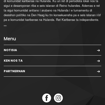
di komunidat karibense na Hulanda. Ku un ret di periodista lokal nos ta
sigui e desaroyonan riba e seis islanan di Reino hulandes. Ademas e ret
ta sigui komunidat antiano i arubano na Hulanda i e tumamentu di
desishon polítiko na Den Haag ku tin konsekuensha pa e seis islanan i/òf
pa e komunidat karibense na Hulanda. Ret Karibense ta independiente.
...
Menu
NOTISIA
KEN NOS TA
PARTNERNAN