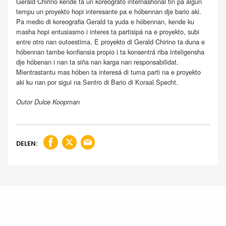
Gerald Chirino kende ta un koreógrafo internashonal tin pa algun
tempu un proyekto hopi interesante pa e hóbennan dje bario aki.
Pa medio di koreografia Gerald ta yuda e hóbennan, kende ku
masha hopi entusiasmo i interes ta partisipá na e proyekto, subi
entre otro nan outoestima. E proyekto di Gerald Chirino ta duna e
hóbennan tambe konfiansia propio i ta konsentrá riba inteligensha
dje hóbenan i nan ta siña nan karga nan responsabilidat.
Mientrastantu mas hóben ta interesá di tuma parti na e proyekto
aki ku nan por sigui na Sentro di Bario di Koraal Specht.
Outor Dulce Koopman
DELEN: