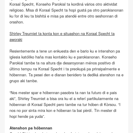
Koraal Specht, Konseho Parokial ta kordiná vários otro aktividat
religioso. Misa di Koraal Specht ta hopi gustá pa otro parokianonan
ku for di leu ta bishitá e misa pa atendé entre otro seshonnan di
orashon.
Shirley Treurniet ta konta kon e situashon na Koraal Specht ta
aworaki
Resientemente a tene un enkuesta den e bario ku e intenshon pa
iglesia katóliko haňa mas kontakto ku e parokianonan. Konseho
Parokial tambe ta na altura dje desaroyonan ménos positivo di
último tempu na Koraal Specht i ta preokupá pa prinsipalmente e
hóbennan. Ta pesei den e dianan benidero ta dediká atenshon na e
grupo aki tambe.
“Nos mester spar e hóbennan pasobra ta nan ta futuro di e pais
aki”, Shirley Treurniet a bisa ora ku el a referí partikularmente na
hóbennan di Koraal Specht pero tambe na tur hóben di Kòrsou. “I
nos no por sinta mira kon e hóbenan ta bai pèrdí. Tin mester di
hopi hende pa yuda”.
Atenshon pa hóbennan