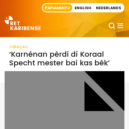
Direct naar artikel
PAPIAMENTU
ENGLISH
NEDERLANDS
CURAÇAO
‘Karnénan pèrdí di Koraal
Specht mester bai kas bèk’