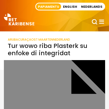
Direct naar artikel
PAPIAMENTU
ENGLISH
NEDERLANDS
ARUBA
CURAÇAO
ST MAARTEN
NEDERLAND
Tur wowo riba Plasterk su
enfoke di integridat