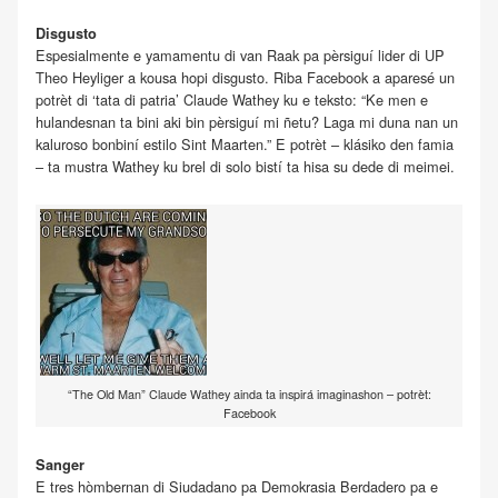
Disgusto
Espesialmente e yamamentu di van Raak pa pèrsiguí lider di UP
Theo Heyliger a kousa hopi disgusto. Riba Facebook a aparesé un
potrèt di ‘tata di patria’ Claude Wathey ku e teksto: “Ke men e
hulandesnan ta bini aki bin pèrsiguí mi ñetu? Laga mi duna nan un
kaluroso bonbiní estilo Sint Maarten.” E potrèt – klásiko den famia
– ta mustra Wathey ku brel di solo bistí ta hisa su dede di meimei.
“The Old Man” Claude Wathey ainda ta inspirá imaginashon – potrèt:
Facebook
Sanger
E tres hòmbernan di Siudadano pa Demokrasia Berdadero pa e