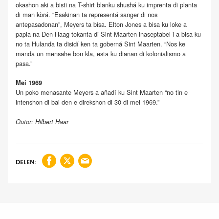
okashon aki a bisti na T-shirt blanku shushá ku imprenta di planta
di man kòrá. “Esakinan ta representá sanger di nos
antepasadonan”, Meyers ta bisa. Elton Jones a bisa ku loke a
papia na Den Haag tokanta di Sint Maarten inaseptabel i a bisa ku
no ta Hulanda ta disidí ken ta goberná Sint Maarten. “Nos ke
manda un mensahe bon kla, esta ku dianan di kolonialismo a
pasa.”
Mei 1969
Un poko menasante Meyers a añadí ku Sint Maarten “no tin e
intenshon di bai den e direkshon di 30 di mei 1969.”
Outor: Hilbert Haar
DELEN: