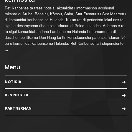
Ret Karibense ta trese notisia, aktualidat i informashon adishonal
tokante di Aruba, Boneiru, Kòrsou, Saba, Sint Eustatius i Sint Maarten i
di komunidat karibense na Hulanda. Ku un ret di periodista lokal nos ta
sigui e desaroyonan riba e seis islanan di Reino hulandes. Ademas e ret
ta sigui komunidat antiano i arubano na Hulanda i e tumamentu di
desishon polítiko na Den Haag ku tin konsekuensha pa e seis islanan i/òf
pa e komunidat karibense na Hulanda. Ret Karibense ta independiente.
...
Menu
NOTISIA
KEN NOS TA
PARTNERNAN