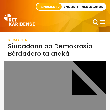
Direct naar artikel
PAPIAMENTU
ENGLISH
NEDERLANDS
ST MAARTEN
Siudadano pa Demokrasia
Bèrdadero ta ataká