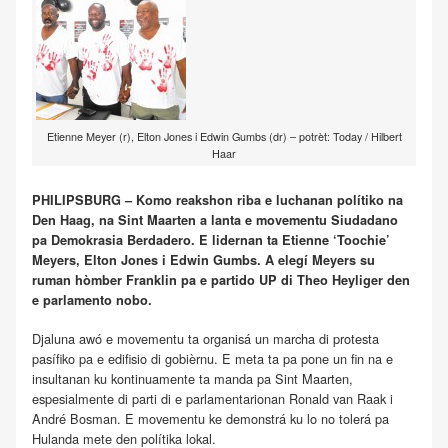
Etienne Meyer (r), Elton Jones i Edwin Gumbs (dr) – potrèt: Today / Hilbert
Haar
PHILIPSBURG – Komo reakshon riba e luchanan polítiko na
Den Haag, na Sint Maarten a lanta e movementu Siudadano
pa Demokrasia Berdadero. E lidernan ta Etienne ‘Toochie’
Meyers, Elton Jones i Edwin Gumbs. A elegí Meyers su
ruman hòmber Franklin pa e partido UP di Theo Heyliger den
e parlamento nobo.
Djaluna awó e movementu ta organisá un marcha di protesta
pasífiko pa e edifisio di gobièrnu. E meta ta pa pone un fin na e
insultanan ku kontinuamente ta manda pa Sint Maarten,
espesialmente di parti di e parlamentarionan Ronald van Raak i
André Bosman. E movementu ke demonstrá ku lo no tolerá pa
Hulanda mete den polítika lokal.