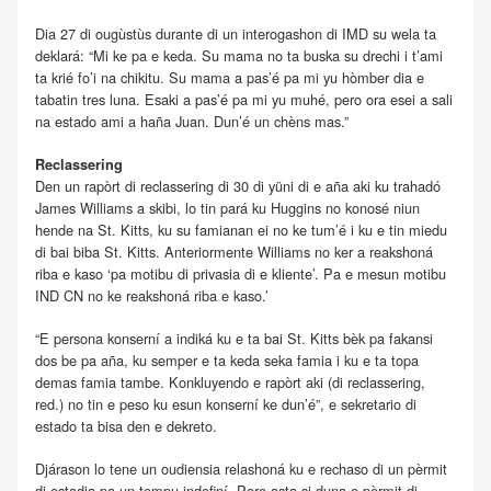
Dia 27 di ougùstùs durante di un interogashon di IMD su wela ta
deklará: “Mi ke pa e keda. Su mama no ta buska su drechi i t’ami
ta krié fo’i na chikitu. Su mama a pas’é pa mi yu hòmber dia e
tabatin tres luna. Esaki a pas’é pa mi yu muhé, pero ora esei a sali
na estado ami a haña Juan. Dun’é un chèns mas.”
Reclassering
Den un rapòrt di reclassering di 30 di yüni di e aña aki ku trahadó
James Williams a skibi, lo tin pará ku Huggins no konosé niun
hende na St. Kitts, ku su famianan ei no ke tum’é i ku e tin miedu
di bai biba St. Kitts. Anteriormente Williams no ker a reakshoná
riba e kaso ‘pa motibu di privasia di e kliente’. Pa e mesun motibu
IND CN no ke reakshoná riba e kaso.’
“E persona konserní a indiká ku e ta bai St. Kitts bèk pa fakansi
dos be pa aña, ku semper e ta keda seka famia i ku e ta topa
demas famia tambe. Konkluyendo e rapòrt aki (di reclassering,
red.) no tin e peso ku esun konserní ke dun’é”, e sekretario di
estado ta bisa den e dekreto.
Djárason lo tene un oudiensia relashoná ku e rechaso di un pèrmit
di estadia pa un tempu indefiní. Pero asta si duna e pèrmit di