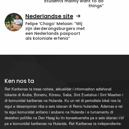
students mainly want to do
things”
Nederlandse site
Felipe ‘Chago’ Melaan: “Wij
zijn derderangsburgers met
een Nederlands paspoort
als koloniale erfenis”
Ken nos ta
Ret Karibense ta trese notisia, aktualidat i informashon adishonal
tokante di Aruba, Boneiru, Kòrsou, Saba, Sint Eustatius i Sint Maarten i
di komunidat karibense na Hulanda. Ku un ret di periodista lokal nos ta
sigui e desaroyonan riba e seis islanan di Reino hulandes. Ademas e ret
ta sigui komunidat antiano i arubano na Hulanda i e tumamentu di
desishon polítiko na Den Haag ku tin konsekuensha pa e seis islanan i/òf
pa e komunidat karibense na Hulanda. Ret Karibense ta independiente.