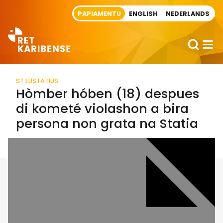
Direct naar artikel
PAPIAMENTU
ENGLISH
NEDERLANDS
ST EUSTATIUS
Hòmber hóben (18) despues
di kometé violashon a bira
persona non grata na Statia