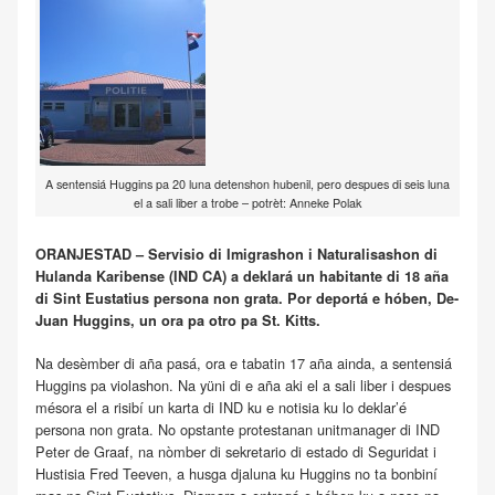
A sentensiá Huggins pa 20 luna detenshon hubenil, pero despues di seis luna
el a sali liber a trobe – potrèt: Anneke Polak
ORANJESTAD – Servisio di Imigrashon i Naturalisashon di
Hulanda Karibense (IND CA) a deklará un habitante di 18 aña
di Sint Eustatius persona non grata. Por deportá e hóben, De-
Juan Huggins, un ora pa otro pa St. Kitts.
Na desèmber di aña pasá, ora e tabatin 17 aña ainda, a sentensiá
Huggins pa violashon. Na yüni di e aña aki el a sali liber i despues
mésora el a risibí un karta di IND ku e notisia ku lo deklar’é
persona non grata. No opstante protestanan unitmanager di IND
Peter de Graaf, na nòmber di sekretario di estado di Seguridat i
Hustisia Fred Teeven, a husga djaluna ku Huggins no ta bonbiní