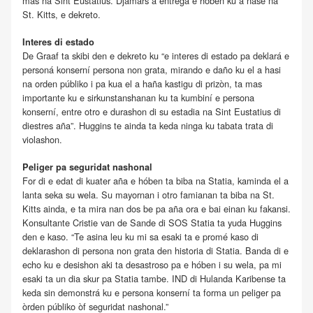
mas na Sint Eustatius. Djamars a entregá e hóben ku a nase na
St. Kitts, e dekreto.
Interes di estado
De Graaf ta skibi den e dekreto ku “e interes di estado pa deklará e
personá konserní persona non grata, mirando e daño ku el a hasi
na orden públiko i pa kua el a haña kastigu di prizòn, ta mas
importante ku e sirkunstanshanan ku ta kumbiní e persona
konserní, entre otro e durashon di su estadia na Sint Eustatius di
diestres aña”. Huggins te ainda ta keda ninga ku tabata trata di
violashon.
Peliger pa seguridat nashonal
For di e edat di kuater aña e hóben ta biba na Statia, kaminda el a
lanta seka su wela. Su mayornan i otro famianan ta biba na St.
Kitts ainda, e ta mira nan dos be pa aña ora e bai einan ku fakansi.
Konsultante Cristie van de Sande di SOS Statia ta yuda Huggins
den e kaso. “Te asina leu ku mi sa esaki ta e promé kaso di
deklarashon di persona non grata den historia di Statia. Banda di e
echo ku e desishon aki ta desastroso pa e hóben i su wela, pa mi
esaki ta un dia skur pa Statia tambe. IND di Hulanda Karibense ta
keda sin demonstrá ku e persona konserní ta forma un peliger pa
òrden públiko òf seguridat nashonal.”