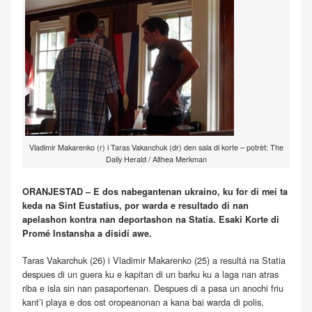
Vladimir Makarenko (r) i Taras Vakanchuk (dr) den sala di korte – potrèt: The
Daily Herald / Althea Merkman
ORANJESTAD – E dos nabegantenan ukraino, ku for di mei ta
keda na Sint Eustatius, por warda e resultado di nan
apelashon kontra nan deportashon na Statia. Esaki Korte di
Promé Instansha a disidí awe.
Taras Vakarchuk (26) i Vladimir Makarenko (25) a resultá na Statia
despues di un guera ku e kapitan di un barku ku a laga nan atras
riba e isla sin nan pasaportenan. Despues di a pasa un anochi friu
kant’i playa e dos ost oropeanonan a kana bai warda di polis,