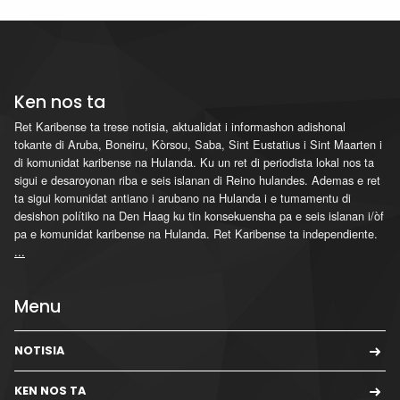
Ken nos ta
Ret Karibense ta trese notisia, aktualidat i informashon adishonal
tokante di Aruba, Boneiru, Kòrsou, Saba, Sint Eustatius i Sint Maarten i
di komunidat karibense na Hulanda. Ku un ret di periodista lokal nos ta
sigui e desaroyonan riba e seis islanan di Reino hulandes. Ademas e ret
ta sigui komunidat antiano i arubano na Hulanda i e tumamentu di
desishon polítiko na Den Haag ku tin konsekuensha pa e seis islanan i/òf
pa e komunidat karibense na Hulanda. Ret Karibense ta independiente.
...
Menu
NOTISIA
KEN NOS TA