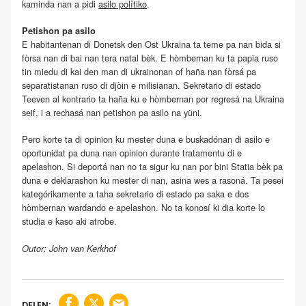
kaminda nan a pidi
asilo polítiko
.
Petishon pa asilo
E habitantenan di Donetsk den Ost Ukraina ta teme pa nan bida si
fòrsa nan di bai nan tera natal bèk. E hòmbernan ku ta papia ruso
tin miedu di kai den man di ukrainonan of haña nan fòrsá pa
separatistanan ruso di djòin e milisianan. Sekretario di estado
Teeven al kontrario ta haña ku e hòmbernan por regresá na Ukraina
seif, i a rechasá nan petishon pa asilo na yüni.
Pero korte ta di opinion ku mester duna e buskadónan di asilo e
oportunidat pa duna nan opinion durante tratamentu di e
apelashon. Si deportá nan no ta sigur ku nan por bini Statia bèk pa
duna e deklarashon ku mester di nan, asina wes a rasoná. Ta pesei
kategórikamente a taha sekretario di estado pa saka e dos
hòmbernan wardando e apelashon. No ta konosí ki dia korte lo
studia e kaso aki atrobe.
Outor: John van Kerkhof
DELEN: