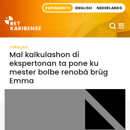
Direct naar artikel
PAPIAMENTU
ENGLISH
NEDERLANDS
CURAÇAO
Mal kalkulashon di
ekspertonan ta pone ku
mester bolbe renobá brùg
Emma