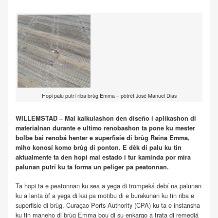
Hopi palu putrí riba brùg Emma – pòtrèt José Manuel Dias
WILLEMSTAD – Mal kalkulashon den diseño i aplikashon di
materialnan durante e ultimo renobashon ta pone ku mester
bolbe bai renobá henter e superfisie di brùg Reina Emma,
miho konosí komo brùg di ponton. E dèk di palu ku tin
aktualmente ta den hopi mal estado i tur kaminda por mira
palunan putrí ku ta forma un peliger pa peatonnan.
Ta hopi ta e peatonnan ku sea a yega di trompeká debí na palunan
ku a lanta òf a yega di kai pa motibu di e burakunan ku tin riba e
superfisie di brùg. Curaçao Ports Authority (CPA) ku ta e instansha
ku tin maneho di brùg Emma bou di su enkargo a trata di remediá