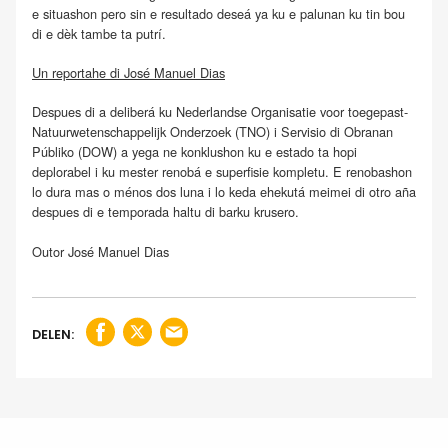
e situashon pero sin e resultado deseá ya ku e palunan ku tin bou
di e dèk tambe ta putrí.
Un reportahe di José Manuel Dias
Despues di a deliberá ku Nederlandse Organisatie voor toegepast-
Natuurwetenschappelijk Onderzoek (TNO) i Servisio di Obranan
Públiko (DOW) a yega ne konklushon ku e estado ta hopi
deplorabel i ku mester renobá e superfisie kompletu. E renobashon
lo dura mas o ménos dos luna i lo keda ehekutá meimei di otro aña
despues di e temporada haltu di barku krusero.
Outor José Manuel Dias
DELEN: