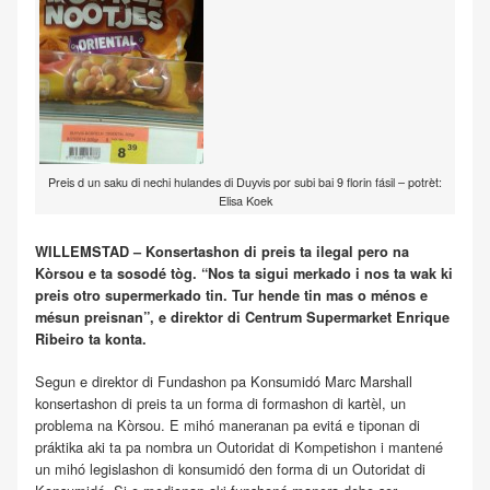
Preis d un saku di nechi hulandes di Duyvis por subi bai 9 florin fásil – potrèt:
Elisa Koek
WILLEMSTAD – Konsertashon di preis ta ilegal pero na
Kòrsou e ta sosodé tòg. “Nos ta sigui merkado i nos ta wak ki
preis otro supermerkado tin. Tur hende tin mas o ménos e
mésun preisnan”, e direktor di Centrum Supermarket Enrique
Ribeiro ta konta.
Segun e direktor di Fundashon pa Konsumidó Marc Marshall
konsertashon di preis ta un forma di formashon di kartèl, un
problema na Kòrsou. E mihó maneranan pa evitá e tiponan di
práktika aki ta pa nombra un Outoridat di Kompetishon i mantené
un mihó legislashon di konsumidó den forma di un Outoridat di