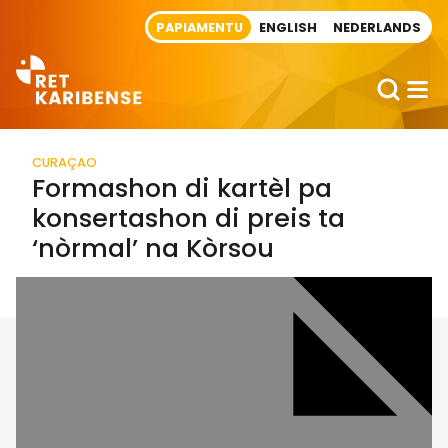
Direct naar artikel
PAPIAMENTU
ENGLISH
NEDERLANDS
CURAÇAO
Formashon di kartèl pa
konsertashon di preis ta
‘nòrmal’ na Kòrsou