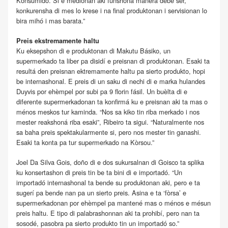
Konsumidó. Si e medionan aki funshoná manera debe ser,
konkurensha di mes lo krese i na final produktonan i servisionan lo
bira mihó i mas barata.”
Preis ekstremamente haltu
Ku eksepshon di e produktonan di Makutu Básiko, un
supermerkado ta liber pa disidí e preisnan di produktonan. Esaki ta
resultá den preisnan ektremamente haltu pa sierto produkto, hopi
be internashonal. E preis di un saku di nechi di e marka hulandes
Duyvis por ehèmpel por subi pa 9 florin fásil. Un buèlta di e
diferente supermerkadonan ta konfirmá ku e preisnan aki ta mas o
ménos meskos tur kaminda. “Nos sa kiko tin riba merkado i nos
mester reakshoná riba esaki”, Ribeiro ta sigui. “Naturalmente nos
sa baha preis spektakularmente si, pero nos mester tin ganashi.
Esaki ta konta pa tur supermerkado na Kòrsou.”
Joel Da Silva Gois, doño di e dos sukursalnan di Goisco ta splika
ku konsertashon di preis tin be ta bini di e importadó. “Un
importadó internashonal ta bende su produktonan aki, pero e ta
sugerí pa bende nan pa un sierto preis. Asina e ta ‘fòrsa’ e
supermerkadonan por ehèmpel pa mantené mas o ménos e mésun
preis haltu. E tipo di palabrashonnan aki ta prohibí, pero nan ta
sosodé, pasobra pa sierto produkto tin un importadó so.”