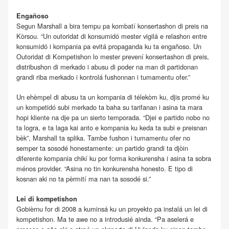
Engañoso
Segun Marshall a bira tempu pa kombatí konsertashon di preis na
Kòrsou. “Un outoridat di konsumidó mester vigilá e relashon entre
konsumidó i kompania pa evitá propaganda ku ta engañoso. Un
Outoridat di Kompetishon lo mester prevení konsertashon di preis,
distribushon di merkado i abusu di poder na man di partidonan
grandi riba merkado i kontrolá fushonnan i tumamentu ofer.”
Un ehèmpel di abusu ta un kompania di télekòm ku, djis promé ku
un kompetidó subi merkado ta baha su tarifanan i asina ta mara
hopi kliente na dje pa un sierto temporada. “Djei e partido nobo no
ta logra, e ta laga kai anto e kompania ku keda ta subi e preisnan
bèk”, Marshall ta splika. Tambe fushon i tumamentu ofer no
semper ta sosodé honestamente: un partido grandi ta djòin
diferente kompania chikí ku por forma konkurensha i asina ta sobra
ménos provider. “Asina no tin konkurensha honesto. E tipo di
kosnan aki no ta pèrmití ma nan ta sosodé si.”
Lei di kompetishon
Gobièrnu for di 2008 a kuminsá ku un proyekto pa instalá un lei di
kompetishon. Ma te awe no a introdusié ainda. “Pa aselerá e