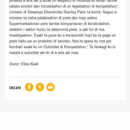
proseso e aña aki a atraé un eksperto di Hulanda ku einan tambe
tabata envolví den introdukshon di un legislashon di kompetishon”,
minister di Desaroyo Ekonómiko Stanley Palm ta kontá. Segun e
minister ta traha palabrashon di preis den hopi sektor.
Supermerkadonan pero tambe kompanianan di konstrukshon,
telekòm i sektor huntu ta determiná preis, a sali for di nos
investigashon. Esaki ta pone ku e konsumidó hopi be ta paga un
preis haltu pa un produkto òf servisio. Nos ta spera ku nos por
kombatí esaki ku un Outoridat di Kompetishon.” Ta ferwagt ku lo
instalá e outoridat aki fin di e aña aki mes.
Outor: Elisa Koek
DELEN: