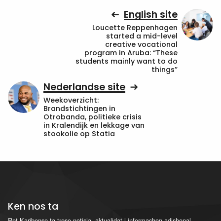
English site
Loucette Reppenhagen
started a mid-level
creative vocational
program in Aruba: “These
students mainly want to do
things”
Nederlandse site
Weekoverzicht:
Brandstichtingen in
Otrobanda, politieke crisis
in Kralendijk en lekkage van
stookolie op Statia
Ken nos ta
Ret Karibense ta trese notisia, aktualidat i informashon adishonal