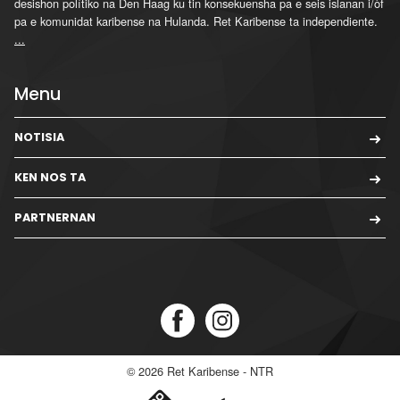
desishon polítiko na Den Haag ku tin konsekuensha pa e seis islanan i/òf
pa e komunidat karibense na Hulanda. Ret Karibense ta independiente.
...
Menu
NOTISIA
KEN NOS TA
PARTNERNAN
© 2026
Ret Karibense - NTR