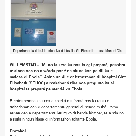
Departamentu di Kuido Intensivo di hòspital St. Elisabeth – José Manuel Dias
WILLEMSTAD – “Mi no ta kere ku nos ta ègt prepará, pasobra
te ainda nos no a wòrdu poné na altura kon pa dil ku e
malesa di Ebola”. Asina un di e enfermeranan di hòspital Sint
Elisabeth (SEHOS) a reakshoná riba nos pregunta ku si
hòspital ta prepará pa atendé ku Ebola.
E enfermeranan ku nos a aserká a informá nos ku tantu e
trahadónan den e departamentu general di hende muhé, komo
esnan den e departamentu kirúrgiko di hende hòmber, te ainda no
a risibí ningun klase di informashon tokante Ebola.
Protokòl