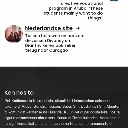
creative vocational
program in Aruba: “These
students mainly want to do
things”
Nederlandse site
Tussen heimwee en horizon:
de zussen Divaney en
Dianthy keren ook zeker
terug naar Curaçao
Ken nos ta
Ret Karibense ta trese notisia, aktualidat i informashon adishonal
tokante di Aruba, Boneiru, Kòrsou, Saba, Sint Eustatius i Sint Maarten i
di komunidat karibense na Hulanda. Ku un ret di periodista lokal nos ta
sigui e desaroyonan riba e seis islanan di Reino hulandes. Ademas e ret
ta sigui komunidat antiano i arubano na Hulanda i e tumamentu di