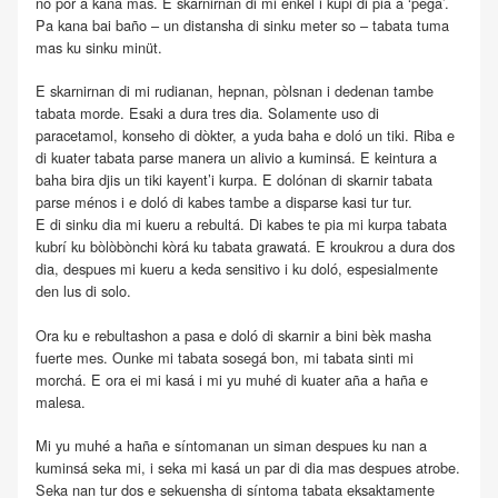
no por a kana mas. E skarnirnan di mi ènkel i kupi di pia a ‘pega’.
Pa kana bai baño – un distansha di sinku meter so – tabata tuma
mas ku sinku minüt.
E skarnirnan di mi rudianan, hepnan, pòlsnan i dedenan tambe
tabata morde. Esaki a dura tres dia. Solamente uso di
paracetamol, konseho di dòkter, a yuda baha e doló un tiki. Riba e
di kuater tabata parse manera un alivio a kuminsá. E keintura a
baha bira djis un tiki kayent’i kurpa. E dolónan di skarnir tabata
parse ménos i e doló di kabes tambe a disparse kasi tur tur.
E di sinku dia mi kueru a rebultá. Di kabes te pia mi kurpa tabata
kubrí ku bòlòbònchi kòrá ku tabata grawatá. E kroukrou a dura dos
dia, despues mi kueru a keda sensitivo i ku doló, espesialmente
den lus di solo.
Ora ku e rebultashon a pasa e doló di skarnir a bini bèk masha
fuerte mes. Ounke mi tabata sosegá bon, mi tabata sinti mi
morchá. E ora ei mi kasá i mi yu muhé di kuater aña a haña e
malesa.
Mi yu muhé a haña e síntomanan un siman despues ku nan a
kuminsá seka mi, i seka mi kasá un par di dia mas despues atrobe.
Seka nan tur dos e sekuensha di síntoma tabata eksaktamente