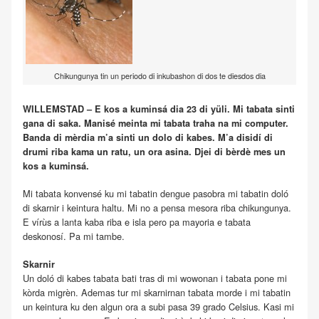
Chikungunya tin un periodo di inkubashon di dos te diesdos dia
WILLEMSTAD – E kos a kuminsá dia 23 di yüli. Mi tabata sinti
gana di saka. Manisé meinta mi tabata traha na mi computer.
Banda di mèrdia m’a sinti un dolo di kabes. M’a disidí di
drumi riba kama un ratu, un ora asina. Djei di bèrdè mes un
kos a kuminsá.
Mi tabata konvensé ku mi tabatin dengue pasobra mi tabatin doló
di skarnir i keintura haltu. Mi no a pensa mesora riba chikungunya.
E vírùs a lanta kaba riba e isla pero pa mayoria e tabata
deskonosí. Pa mi tambe.
Skarnir
Un doló di kabes tabata bati tras di mi wowonan i tabata pone mi
kòrda migrèn. Ademas tur mi skarnirnan tabata morde i mi tabatin
un keintura ku den algun ora a subi pasa 39 grado Celsius. Kasi mi