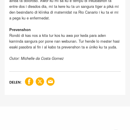
ainda ta doloroso. Awor ku mi sa ku e tempu di inkubashon ta
entre dos i diesdos dia, mi ta kere ku ta un sangura tiger a piká mi
den besindario di klínika di maternidat na Rio Canario i ku ta ei mi
a pega ku e enfermedat.
Prevenshon
Rondó di kas nos a kita tur kos ku awa por keda para aden
kaminda sangura por pone nan webunan. Tur hende lo mester hasi
esaki pasobra al fin i al kabo ta prevenshon ta e úniko ku ta yuda.
Outor: Michelle da Costa Gomez
DELEN: