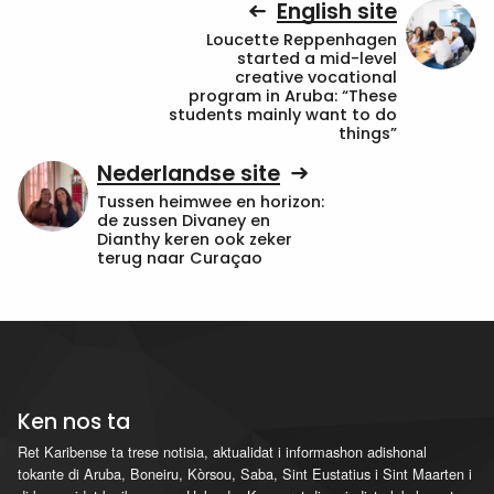
English site
Loucette Reppenhagen
started a mid-level
creative vocational
program in Aruba: “These
students mainly want to do
things”
Nederlandse site
Tussen heimwee en horizon:
de zussen Divaney en
Dianthy keren ook zeker
terug naar Curaçao
Ken nos ta
Ret Karibense ta trese notisia, aktualidat i informashon adishonal
tokante di Aruba, Boneiru, Kòrsou, Saba, Sint Eustatius i Sint Maarten i