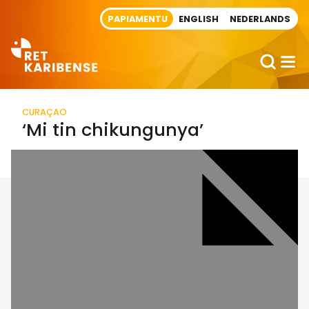
Direct naar artikel
PAPIAMENTU
ENGLISH
NEDERLANDS
CURAÇAO
‘Mi tin chikungunya’