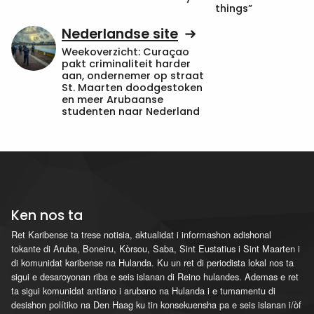
things”
Nederlandse site
Weekoverzicht: Curaçao
pakt criminaliteit harder
aan, ondernemer op straat
St. Maarten doodgestoken
en meer Arubaanse
studenten naar Nederland
Ken nos ta
Ret Karibense ta trese notisia, aktualidat i informashon adishonal
tokante di Aruba, Boneiru, Kòrsou, Saba, Sint Eustatius i Sint Maarten i
di komunidat karibense na Hulanda. Ku un ret di periodista lokal nos ta
sigui e desaroyonan riba e seis islanan di Reino hulandes. Ademas e ret
ta sigui komunidat antiano i arubano na Hulanda i e tumamentu di
desishon polítiko na Den Haag ku tin konsekuensha pa e seis islanan i/òf