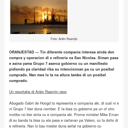
Foto: Ariën Rasmijn
ORANJESTAD — Tin diferente compania interesa ainda den
compra y operacion di e refineria na San Nicolas. Siman pasa
e asina yama Grupo 7 aserca gobierno cu un manifiesto
pidiendo pa claridad riba su intencionnan pa cu un posibel
cumprado. Nan mes lo ta na altura tambe di un posibel
cumprado.
Un reportahe di Ariën Rasmijn repo
Abogado Gabri de Hoogd ta representa e compania aki, di cual ni e
ni Grupo 7 kier duna nomber. E ta bisa cu gobierno pa un of otro
motibo no kier sinta cu e compania aki. Prome minister Mike Eman
di su banda ta bisa cu ela pasa e cartanan pa Valero, cu ta doño di
e refineria. Nan lo bay mester duna señal na gobierno cu