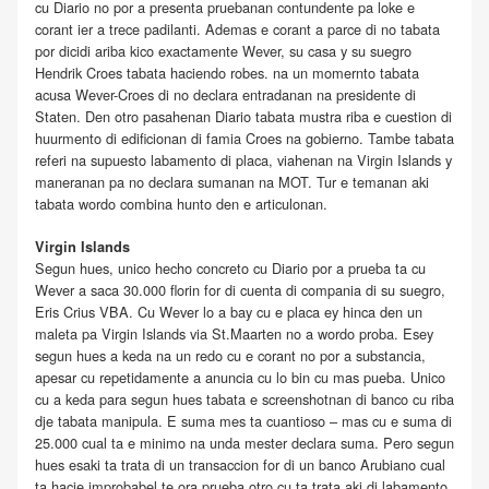
cu Diario no por a presenta pruebanan contundente pa loke e
corant ier a trece padilanti. Ademas e corant a parce di no tabata
por dicidi ariba kico exactamente Wever, su casa y su suegro
Hendrik Croes tabata haciendo robes. na un momernto tabata
acusa Wever-Croes di no declara entradanan na presidente di
Staten. Den otro pasahenan Diario tabata mustra riba e cuestion di
huurmento di edificionan di famia Croes na gobierno. Tambe tabata
referi na supuesto labamento di placa, viahenan na Virgin Islands y
maneranan pa no declara sumanan na MOT. Tur e temanan aki
tabata wordo combina hunto den e articulonan.
Virgin Islands
Segun hues, unico hecho concreto cu Diario por a prueba ta cu
Wever a saca 30.000 florin for di cuenta di compania di su suegro,
Eris Crius VBA. Cu Wever lo a bay cu e placa ey hinca den un
maleta pa Virgin Islands via St.Maarten no a wordo proba. Esey
segun hues a keda na un redo cu e corant no por a substancia,
apesar cu repetidamente a anuncia cu lo bin cu mas pueba. Unico
cu a keda para segun hues tabata e screenshotnan di banco cu riba
dje tabata manipula. E suma mes ta cuantioso – mas cu e suma di
25.000 cual ta e minimo na unda mester declara suma. Pero segun
hues esaki ta trata di un transaccion for di un banco Arubiano cual
ta hacie improbabel te ora prueba otro cu ta trata aki di labamento