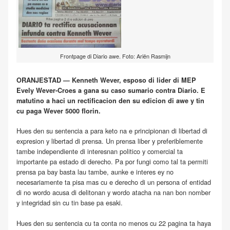
Frontpage di Diario awe. Foto: Ariën Rasmijn
ORANJESTAD — Kenneth Wever, esposo di lider di MEP
Evely Wever-Croes a gana su caso sumario contra Diario. E
matutino a haci un rectificacion den su edicion di awe y tin
cu paga Wever 5000 florin.
Hues den su sentencia a para keto na e principionan di libertad di
expresion y libertad di prensa. Un prensa liber y preferiblemente
tambe independiente di interesnan politico y comercial ta
importante pa estado di derecho. Pa por fungi como tal ta permiti
prensa pa bay basta lau tambe, aunke e interes ey no
necesariamente ta pisa mas cu e derecho di un persona of entidad
di no wordo acusa di delitonan y wordo atacha na nan bon nomber
y integridad sin cu tin base pa esaki.
Hues den su sentencia cu ta conta no menos cu 22 pagina ta haya