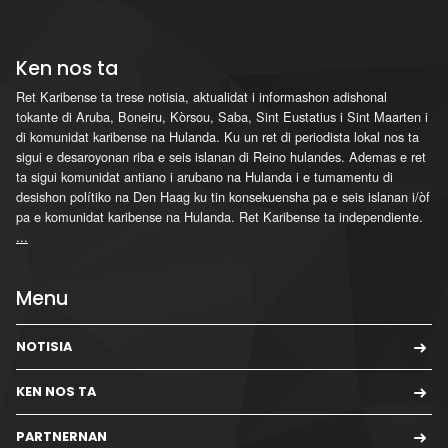
Ken nos ta
Ret Karibense ta trese notisia, aktualidat i informashon adishonal
tokante di Aruba, Boneiru, Kòrsou, Saba, Sint Eustatius i Sint Maarten i
di komunidat karibense na Hulanda. Ku un ret di periodista lokal nos ta
sigui e desaroyonan riba e seis islanan di Reino hulandes. Ademas e ret
ta sigui komunidat antiano i arubano na Hulanda i e tumamentu di
desishon polítiko na Den Haag ku tin konsekuensha pa e seis islanan i/òf
pa e komunidat karibense na Hulanda. Ret Karibense ta independiente.
...
Menu
NOTISIA
KEN NOS TA
PARTNERNAN