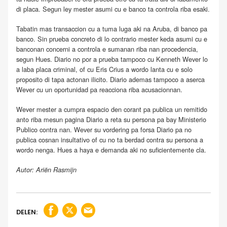
di placa. Segun ley mester asumi cu e banco ta controla riba esaki.
Tabatin mas transaccion cu a tuma luga aki na Aruba, di banco pa
banco. Sin prueba concreto di lo contrario mester keda asumi cu e
banconan concerni a controla e sumanan riba nan procedencia,
segun Hues. Diario no por a prueba tampoco cu Kenneth Wever lo
a laba placa criminal, of cu Eris Crius a wordo lanta cu e solo
proposito di tapa actonan ilicito. Diario ademas tampoco a aserca
Wever cu un oportunidad pa reacciona riba acusacionnan.
Wever mester a cumpra espacio den corant pa publica un remitido
anto riba mesun pagina Diario a reta su persona pa bay Ministerio
Publico contra nan. Wever su vordering pa forsa Diario pa no
publica cosnan insultativo of cu no ta berdad contra su persona a
wordo nenga. Hues a haya e demanda aki no suficientemente cla.
Autor: Ariën Rasmijn
DELEN: