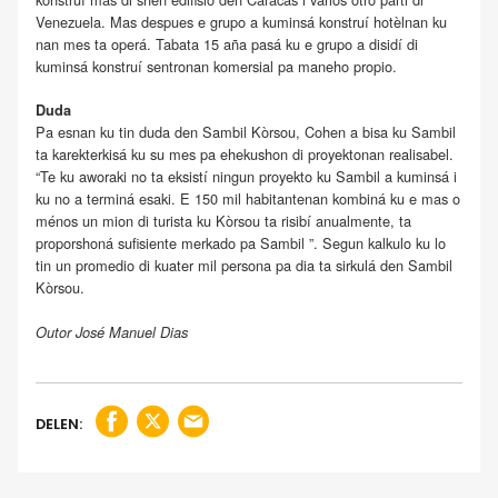
Venezuela. Mas despues e grupo a kuminsá konstruí hotèlnan ku
nan mes ta operá. Tabata 15 aña pasá ku e grupo a disidí di
kuminsá konstruí sentronan komersial pa maneho propio.
Duda
Pa esnan ku tin duda den Sambil Kòrsou, Cohen a bisa ku Sambil
ta karekterkisá ku su mes pa ehekushon di proyektonan realisabel.
“Te ku aworaki no ta eksistí ningun proyekto ku Sambil a kuminsá i
ku no a terminá esaki. E 150 mil habitantenan kombiná ku e mas o
ménos un mion di turista ku Kòrsou ta risibí anualmente, ta
proporshoná sufisiente merkado pa Sambil ”. Segun kalkulo ku lo
tin un promedio di kuater mil persona pa dia ta sirkulá den Sambil
Kòrsou.
Outor José Manuel Dias
DELEN: