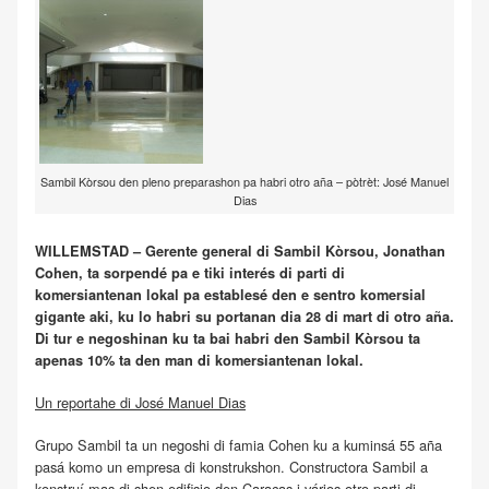
Sambil Kòrsou den pleno preparashon pa habri otro aña – pòtrèt: José Manuel
Dias
WILLEMSTAD – Gerente general di Sambil Kòrsou, Jonathan
Cohen, ta sorpendé pa e tiki interés di parti di
komersiantenan lokal pa establesé den e sentro komersial
gigante aki, ku lo habri su portanan dia 28 di mart di otro aña.
Di tur e negoshinan ku ta bai habri den Sambil Kòrsou ta
apenas 10% ta den man di komersiantenan lokal.
Un reportahe di José Manuel Dias
Grupo Sambil ta un negoshi di famia Cohen ku a kuminsá 55 aña
pasá komo un empresa di konstrukshon. Constructora Sambil a
konstruí mas di shen edifisio den Caracas i vários otro parti di