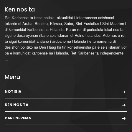
Ken nos ta
Ret Karibense ta trese notisia, aktualidat i informashon adishonal
tokante di Aruba, Boneiru, Kòrsou, Saba, Sint Eustatius i Sint Maarten i
di komunidat karibense na Hulanda. Ku un ret di periodista lokal nos ta
sigui e desaroyonan riba e seis islanan di Reino hulandes. Ademas e ret
ta sigui komunidat antiano i arubano na Hulanda i e tumamentu di
desishon polítiko na Den Haag ku tin konsekuensha pa e seis islanan i/òf
pa e komunidat karibense na Hulanda. Ret Karibense ta independiente.
...
Menu
NOTISIA
KEN NOS TA
PARTNERNAN