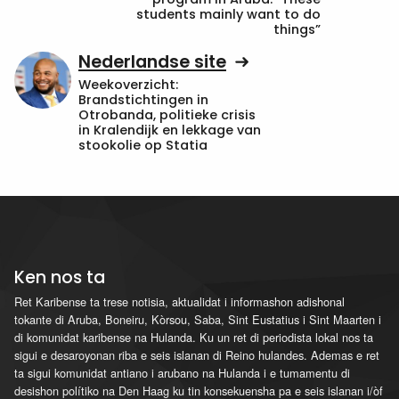
students mainly want to do
things”
Nederlandse site
Weekoverzicht:
Brandstichtingen in
Otrobanda, politieke crisis
in Kralendijk en lekkage van
stookolie op Statia
Ken nos ta
Ret Karibense ta trese notisia, aktualidat i informashon adishonal
tokante di Aruba, Boneiru, Kòrsou, Saba, Sint Eustatius i Sint Maarten i
di komunidat karibense na Hulanda. Ku un ret di periodista lokal nos ta
sigui e desaroyonan riba e seis islanan di Reino hulandes. Ademas e ret
ta sigui komunidat antiano i arubano na Hulanda i e tumamentu di
desishon polítiko na Den Haag ku tin konsekuensha pa e seis islanan i/òf