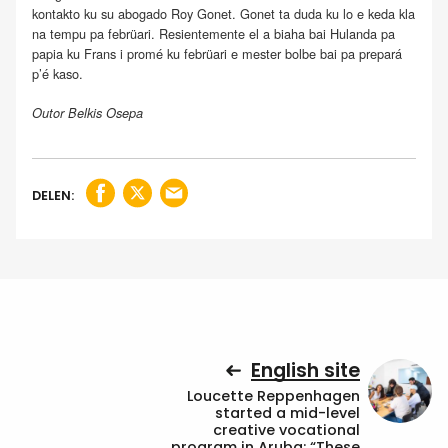
kontakto ku su abogado Roy Gonet. Gonet ta duda ku lo e keda kla
na tempu pa febrüari. Resientemente el a biaha bai Hulanda pa
papia ku Frans i promé ku febrüari e mester bolbe bai pa prepará
p’é kaso.
Outor Belkis Osepa
DELEN:
English site
Loucette Reppenhagen
started a mid-level
creative vocational
program in Aruba: “These