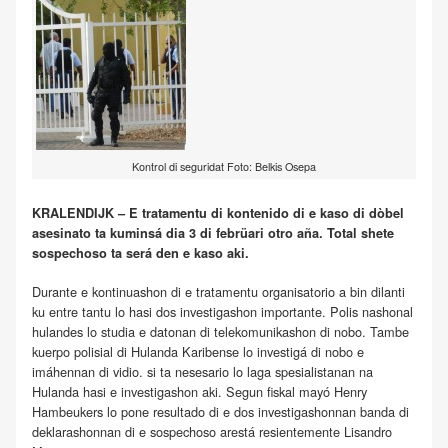
Kontrol di seguridat Foto: Belkis Osepa
KRALENDIJK – E tratamentu di kontenido di e kaso di dòbel
asesinato ta kuminsá dia 3 di febrüari otro aña. Total shete
sospechoso ta será den e kaso aki.
Durante e kontinuashon di e tratamentu organisatorio a bin dilanti
ku entre tantu lo hasi dos investigashon importante. Polis nashonal
hulandes lo studia e datonan di telekomunikashon di nobo. Tambe
kuerpo polisial di Hulanda Karibense lo investigá di nobo e
imáhennan di vidio. si ta nesesario lo laga spesialistanan na
Hulanda hasi e investigashon aki. Segun fiskal mayó Henry
Hambeukers lo pone resultado di e dos investigashonnan banda di
deklarashonnan di e sospechoso arestá resientemente Lisandro