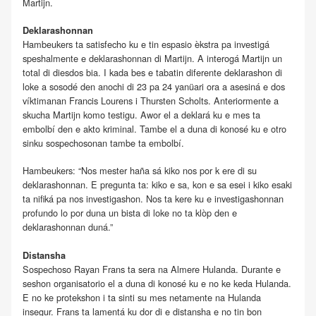
Martijn.
Deklarashonnan
Hambeukers ta satisfecho ku e tin espasio èkstra pa investigá
speshalmente e deklarashonnan di Martijn. A interogá Martijn un
total di diesdos bia. I kada bes e tabatin diferente deklarashon di
loke a sosodé den anochi di 23 pa 24 yanüari ora a asesiná e dos
víktimanan Francis Lourens i Thursten Scholts. Anteriormente a
skucha Martijn komo testigu. Awor el a deklará ku e mes ta
embolbí den e akto kriminal. Tambe el a duna di konosé ku e otro
sinku sospechosonan tambe ta embolbí.
Hambeukers: “Nos mester haña sá kiko nos por k ere di su
deklarashonnan. E pregunta ta: kiko e sa, kon e sa esei i kiko esaki
ta nifiká pa nos investigashon. Nos ta kere ku e investigashonnan
profundo lo por duna un bista di loke no ta klòp den e
deklarashonnan duná.”
Distansha
Sospechoso Rayan Frans ta sera na Almere Hulanda. Durante e
seshon organisatorio el a duna di konosé ku e no ke keda Hulanda.
E no ke protekshon i ta sinti su mes netamente na Hulanda
insegur. Frans ta lamentá ku dor di e distansha e no tin bon