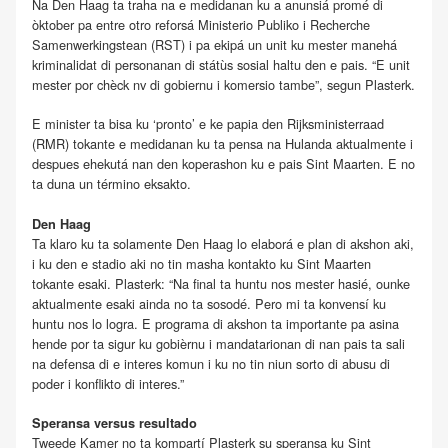
Na Den Haag ta traha na e medidanan ku a anunsiá promé di
òktober pa entre otro reforsá Ministerio Publiko i Recherche
Samenwerkingstean (RST) i pa ekipá un unit ku mester manehá
kriminalidat di personanan di státùs sosial haltu den e pais. “E unit
mester por chèck nv di gobiernu i komersio tambe”, segun Plasterk.
E minister ta bisa ku ‘pronto’ e ke papia den Rijksministerraad
(RMR) tokante e medidanan ku ta pensa na Hulanda aktualmente i
despues ehekutá nan den koperashon ku e pais Sint Maarten. E no
ta duna un término eksakto.
Den Haag
Ta klaro ku ta solamente Den Haag lo elaborá e plan di akshon aki,
i ku den e stadio aki no tin masha kontakto ku Sint Maarten
tokante esaki. Plasterk: “Na final ta huntu nos mester hasié, ounke
aktualmente esaki ainda no ta sosodé. Pero mi ta konvensí ku
huntu nos lo logra. E programa di akshon ta importante pa asina
hende por ta sigur ku gobièrnu i mandatarionan di nan pais ta sali
na defensa di e interes komun i ku no tin niun sorto di abusu di
poder i konflikto di interes.”
Speransa versus resultado
Tweede Kamer no ta kompartí Plasterk su speransa ku Sint