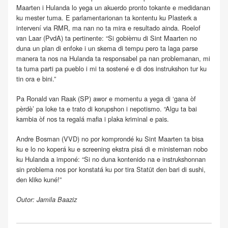
Maarten i Hulanda lo yega un akuerdo pronto tokante e medidanan
ku mester tuma. E parlamentarionan ta kontentu ku Plasterk a
intervení via RMR, ma nan no ta mira e resultado ainda. Roelof
van Laar (PvdA) ta pertinente: “Si gobièrnu di Sint Maarten no
duna un plan di enfoke i un skema di tempu pero ta laga parse
manera ta nos na Hulanda ta responsabel pa nan problemanan, mi
ta tuma parti pa pueblo i mi ta sostené e di dos instrukshon tur ku
tin ora e bini.”
Pa Ronald van Raak (SP) awor e momentu a yega di ‘gana òf
pèrdè’ pa loke ta e trato di korupshon i nepotismo. “Algu ta bai
kambia òf nos ta regalá mafia i plaka kriminal e pais.
Andre Bosman (VVD) no por komprondé ku Sint Maarten ta bisa
ku e lo no koperá ku e screening ekstra pisá di e ministernan nobo
ku Hulanda a imponé: “Si no duna kontenido na e instrukshonnan
sin problema nos por konstatá ku por tira Statüt den bari di sushi,
den kliko kuné!”
Outor: Jamila Baaziz