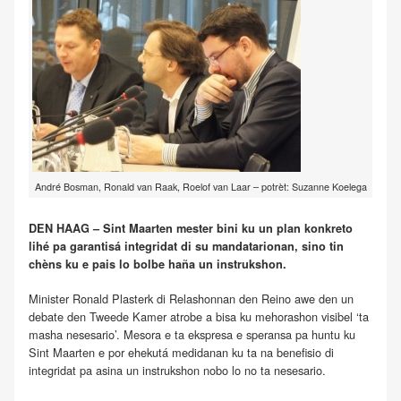
André Bosman, Ronald van Raak, Roelof van Laar – potrèt: Suzanne Koelega
DEN HAAG – Sint Maarten mester bini ku un plan konkreto
lihé pa garantisá integridat di su mandatarionan, sino tin
chèns ku e pais lo bolbe haña un instrukshon.
Minister Ronald Plasterk di Relashonnan den Reino awe den un
debate den Tweede Kamer atrobe a bisa ku mehorashon visibel ‘ta
masha nesesario’. Mesora e ta ekspresa e speransa pa huntu ku
Sint Maarten e por ehekutá medidanan ku ta na benefisio di
integridat pa asina un instrukshon nobo lo no ta nesesario.