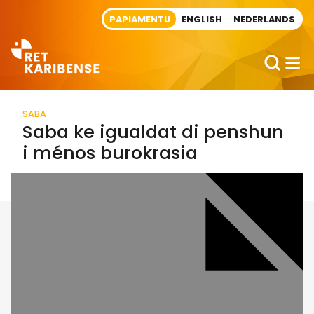
Direct naar artikel
PAPIAMENTU
ENGLISH
NEDERLANDS
SABA
Saba ke igualdat di penshun
i ménos burokrasia