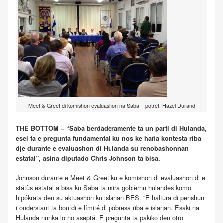
Meet & Greet di komishon evaluashon na Saba – potrèt: Hazel Durand
THE BOTTOM – “Saba berdaderamente ta un parti di Hulanda,
esei ta e pregunta fundamental ku nos ke haña kontesta riba
dje durante e evaluashon di Hulanda su renobashonnan
estatal”, asina diputado Chris Johnson ta bisa.
Johnson durante e Meet & Greet ku e komishon di evaluashon di e
státùs estatal a bisa ku Saba ta mira gobièrnu hulandes komo
hipókrata den su aktuashon ku islanan BES. “E haltura di penshun
i onderstant ta bou di e límité di pobresa riba e islanan. Esaki na
Hulanda nunka lo no aseptá. E pregunta ta pakiko den otro