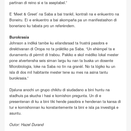
partinan di reino si e ta aseptabel.”
E ‘Meet & Greet’ na Saba a bai trankil, kontrali na e enkuentro na
Boneiru. Ei e enkuentro a bai akompaña pa un manifestashon di
boneriano ku tabata pro un referèndem.
Burokrasia
Johnson a indiká tambe ku eilandsraad ta frustrá pasobra e
direktivanan di Oropa no ta práktiko pa Saba. “Un ehèmpel ta e
dunamentu di pèrmit di trabou. Pakiko e skol médiko lokal mester
pone atvertensha seis siman largu ku nan ta buska un dosente
Microbiologia, loke na Saba no tin na granèl. No ta lógiko ku un
isla di dos mil habitante mester tene su mes na asina tantu
burokrasia.”
Djaluna anochi un grupo chikitu di siudadano a bini huntu na
stadhuis pa skucha i hasi e komishon pregunta. Un di e
presentenan di ku a bini tiki hende pasobra e hendenan ta kansa di
tur e komishonnan ku konstantemente ta bini e isla pa investigá e
asuntu.
Outor: Hazel Durand