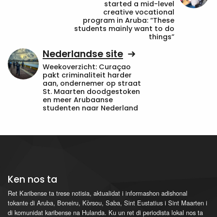
started a mid-level
creative vocational
program in Aruba: “These
students mainly want to do
things”
Nederlandse site
Weekoverzicht: Curaçao
pakt criminaliteit harder
aan, ondernemer op straat
St. Maarten doodgestoken
en meer Arubaanse
studenten naar Nederland
Ken nos ta
Ret Karibense ta trese notisia, aktualidat i informashon adishonal
tokante di Aruba, Boneiru, Kòrsou, Saba, Sint Eustatius i Sint Maarten i
di komunidat karibense na Hulanda. Ku un ret di periodista lokal nos ta