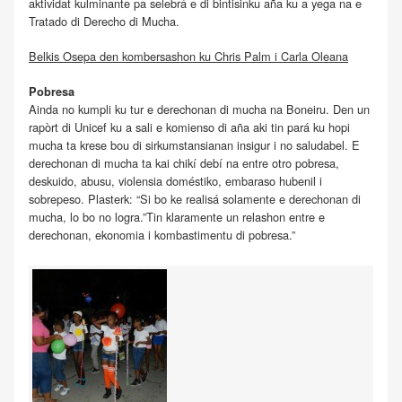
aktividat kulminante pa selebrá e di bintisinku aña ku a yega na e
Tratado di Derecho di Mucha.
Belkis Osepa den kombersashon ku Chris Palm i Carla Oleana
Pobresa
Ainda no kumpli ku tur e derechonan di mucha na Boneiru. Den un
rapòrt di Unicef ku a sali e komienso di aña aki tin pará ku hopi
mucha ta krese bou di sirkumstansianan insigur i no saludabel. E
derechonan di mucha ta kai chikí debí na entre otro pobresa,
deskuido, abusu, violensia doméstiko, embaraso hubenil i
sobrepeso. Plasterk: “Si bo ke realisá solamente e derechonan di
mucha, lo bo no logra.”Tin klaramente un relashon entre e
derechonan, ekonomia i kombastimentu di pobresa.”