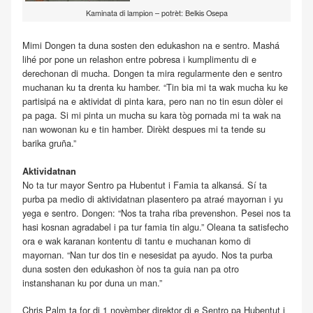
Kaminata di lampion – potrèt: Belkis Osepa
Mimi Dongen ta duna sosten den edukashon na e sentro. Mashá
lihé por pone un relashon entre pobresa i kumplimentu di e
derechonan di mucha. Dongen ta mira regularmente den e sentro
muchanan ku ta drenta ku hamber. “Tin bia mi ta wak mucha ku ke
partisipá na e aktividat di pinta kara, pero nan no tin esun dòler ei
pa paga. Si mi pinta un mucha su kara tòg pornada mi ta wak na
nan wowonan ku e tin hamber. Dirèkt despues mi ta tende su
barika gruña.”
Aktividatnan
No ta tur mayor Sentro pa Hubentut i Famia ta alkansá. Sí ta
purba pa medio di aktividatnan plasentero pa atraé mayornan i yu
yega e sentro. Dongen: “Nos ta traha riba prevenshon. Pesei nos ta
hasi kosnan agradabel i pa tur famia tin algu.” Oleana ta satisfecho
ora e wak karanan kontentu di tantu e muchanan komo di
mayornan. “Nan tur dos tin e nesesidat pa ayudo. Nos ta purba
duna sosten den edukashon òf nos ta guia nan pa otro
instanshanan ku por duna un man.”
Chris Palm ta for di 1 novèmber direktor di e Sentro pa Hubentut i