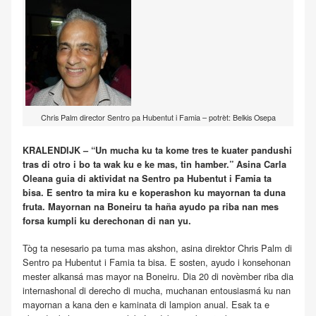
Chris Palm director Sentro pa Hubentut i Famia – potrèt: Belkis Osepa
KRALENDIJK – “Un mucha ku ta kome tres te kuater pandushi
tras di otro i bo ta wak ku e ke mas, tin hamber.” Asina Carla
Oleana guia di aktividat na Sentro pa Hubentut i Famia ta
bisa. E sentro ta mira ku e koperashon ku mayornan ta duna
fruta. Mayornan na Boneiru ta haña ayudo pa riba nan mes
forsa kumpli ku derechonan di nan yu.
Tòg ta nesesario pa tuma mas akshon, asina direktor Chris Palm di
Sentro pa Hubentut i Famia ta bisa. E sosten, ayudo i konsehonan
mester alkansá mas mayor na Boneiru. Dia 20 di novèmber riba dia
internashonal di derecho di mucha, muchanan entousiasmá ku nan
mayornan a kana den e kaminata di lampion anual. Esak ta e