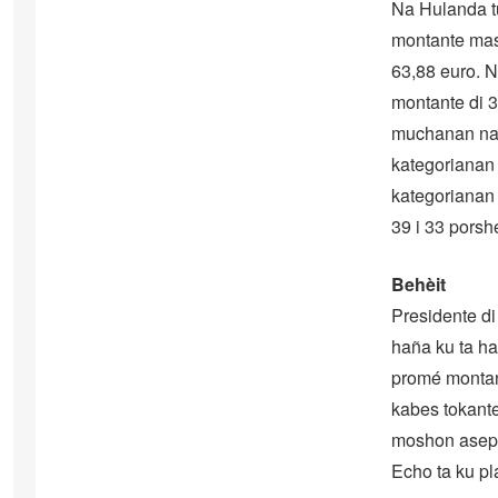
Na Hulanda tu
montante mas 
63,88 euro. N
montante di 3
muchanan na 
kategorianan
kategorianan
39 i 33 porsh
Behèit
Presidente di
haña ku ta ha
promé montant
kabes tokant
moshon asept
Echo ta ku pla