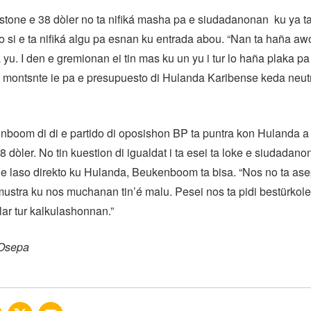
tone e 38 dòler no ta nifiká masha pa e siudadanonan ku ya t
o si e ta nifiká algu pa esnan ku entrada abou. “Nan ta haña aw
 yu. I den e gremionan ei tin mas ku un yu i tur lo haña plaka p
montsnte ie pa e presupuesto di Hulanda Karibense keda neutr
boom di di e partido di oposishon BP ta puntra kon Hulanda a
8 dòler. No tin kuestion di igualdat i ta esei ta loke e siudadano
e laso direkto ku Hulanda, Beukenboom ta bisa. “Nos no ta ase
 mustra ku nos muchanan tin’é malu. Pesei nos ta pidi bestürko
ar tur kalkulashonnan.”
 Osepa