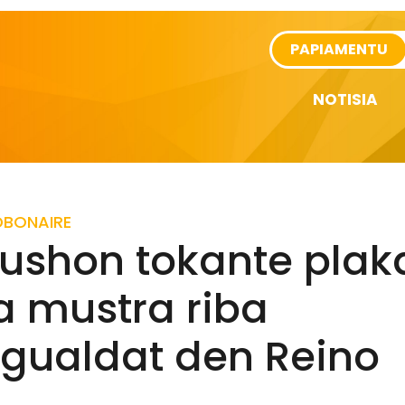
rtikel
PAPIAMENTU
NOTISIA
D
BONAIRE
kushon tokante plak
a mustra riba
igualdat den Reino