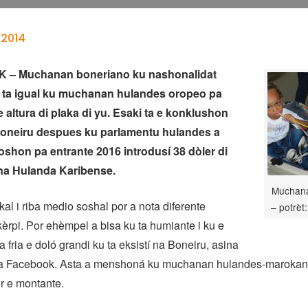
 2014
 – Muchanan boneriano ku nashonalidat
 ta igual ku muchanan hulandes oropeo pa
 e altura di plaka di yu. Esaki ta e konklushon
Boneiru despues ku parlamentu hulandes a
shon pa entrante 2016 introdusí 38 dòler di
na Hulanda Karibense.
Muchana
al i riba medio soshal por a nota diferente
– potrèt
èrpi. Por ehèmpel a bisa ku ta humiante i ku e
 fria e doló grandi ku ta eksistí na Boneiru, asina
iba Facebook. Asta a menshoná ku muchanan hulandes-maroka
r e montante.