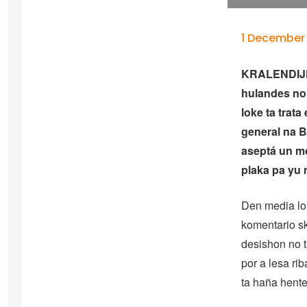
1 December
KRALENDIJK
hulandes no
loke ta trata
general na 
aseptá un mo
plaka pa yu 
Den media lok
komentario sk
desishon no ta
por a lesa r
ta haña hente