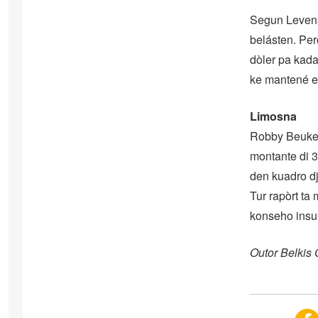
Segun Levens
belásten. Per
dòler pa kada
ke mantené e 
Limosna
Robby Beuken
montante di 3
den kuadro dj
Tur rapòrt ta
konseho insul
Outor Belkis