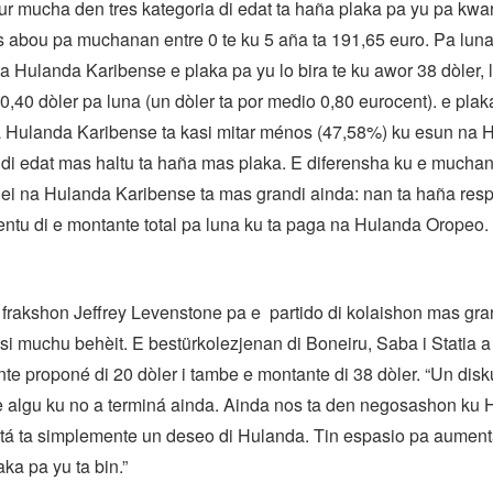
r mucha den tres kategoria di edat ta haña plaka pa yu pa kwar
abou pa muchanan entre 0 te ku 5 aña ta 191,65 euro. Pa luna
a Hulanda Karibense e plaka pa yu lo bira te ku awor 38 dòler, 
0,40 dòler pa luna (un dòler ta por medio 0,80 eurocent). e plak
Hulanda Karibense ta kasi mitar ménos (47,58%) ku esun na 
 di edat mas haltu ta haña mas plaka. E diferensha ku e mucha
 ei na Hulanda Karibense ta mas grandi ainda: nan ta haña res
entu di e montante total pa luna ku ta paga na Hulanda Oropeo.
 frakshon Jeffrey Levenstone pa e partido di kolaishon mas gr
si muchu behèit. E bestürkolezjenan di Boneiru, Saba i Statia 
e proponé di 20 dòler i tambe e montante di 38 dòler. “Un disk
e algu ku no a terminá ainda. Ainda nos ta den negosashon ku 
á ta simplemente un deseo di Hulanda. Tin espasio pa aument
ka pa yu ta bin.”