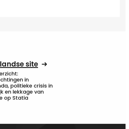
landse site
rzicht:
chtingen in
a, politieke crisis in
jk en lekkage van
e op Statia