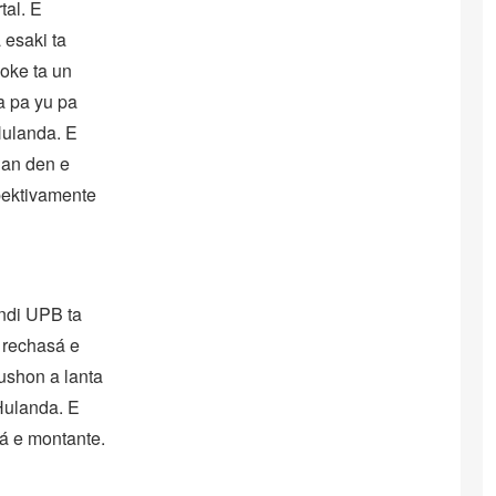
tal. E
 esaki ta
loke ta un
a pa yu pa
Hulanda. E
nan den e
pektivamente
andi UPB ta
a rechasá e
ushon a lanta
Hulanda. E
á e montante.