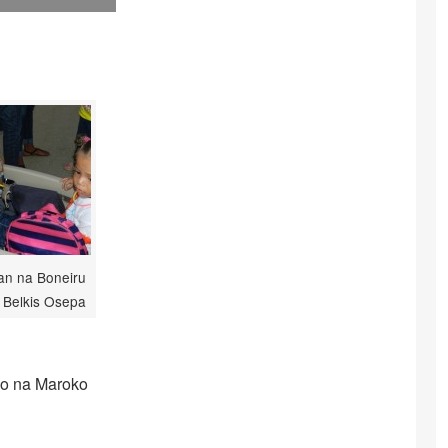
n na Boneiru
: Belkis Osepa
no na Maroko