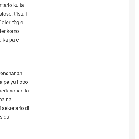
tario ku ta
so, tristu i
oler, tòg e
oler komo
diká pa e
erenshanan
a pa yu i otro
onerianonan ta
cha na
 sekretario di
sigui