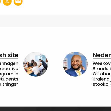
sh site
Neder
penhagen
Weekove
 creative
Brandsti
ogram in
Otroband
students
Kralendi
 things”
stookoli