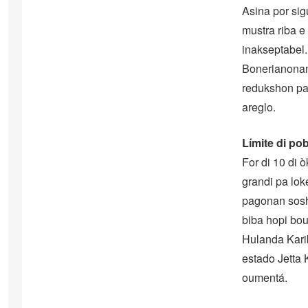
Asina por sig
mustra riba e
inakseptabel.
Bonerianonan 
redukshon pa 
areglo.
Límite di po
For di 10 di 
grandi pa lok
pagonan sosha
biba hopi bou
Hulanda Karib
estado Jetta K
oumentá.