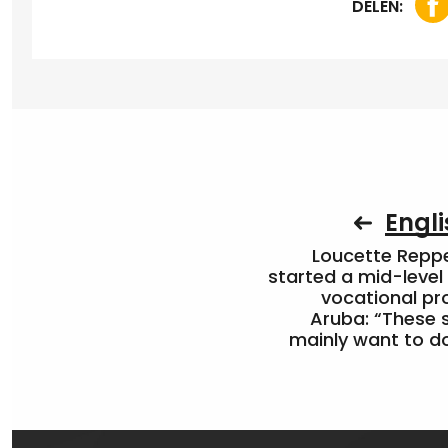
DELEN:
Engli
Loucette Rep
started a mid-level
vocational pr
Aruba: “These 
mainly want to do