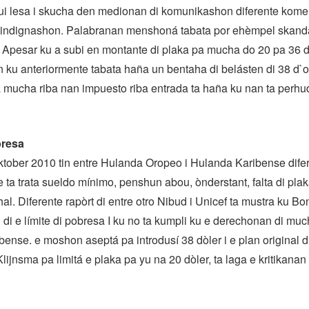
ui lesa i skucha den medionan di komunikashon diferente komen
 indignashon. Palabranan menshoná tabata por ehèmpel skandalo
 Apesar ku a subi en montante di plaka pa mucha do 20 pa 36 d`
ku anteriormente tabata haña un bentaha di belásten di 38 d`
mucha riba nan impuesto riba entrada ta haña ku nan ta perhu
bresa
òktober 2010 tin entre Hulanda Oropeo i Hulanda Karibense dif
e ta trata sueldo mínimo, penshun abou, ònderstant, falta di plak
l. Diferente rapòrt di entre otro Nibud i Unicef ta mustra ku B
 di e límite di pobresa I ku no ta kumpli ku e derechonan di mu
ense. e moshon aseptá pa introdusí 38 dòler i e plan original di
lijnsma pa limitá e plaka pa yu na 20 dòler, ta laga e kritikanan 