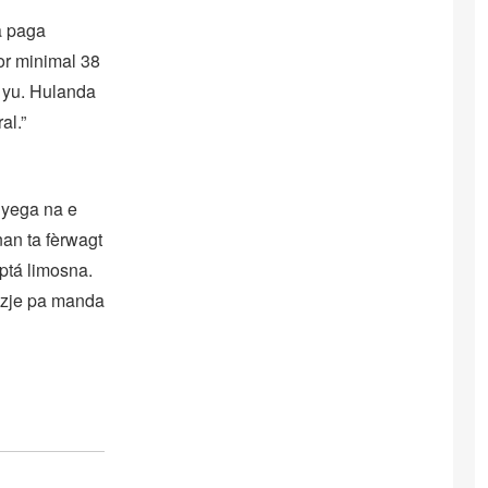
a paga
or minimal 38
a yu. Hulanda
al.”
 yega na e
nan ta fèrwagt
ptá limosna.
lezje pa manda