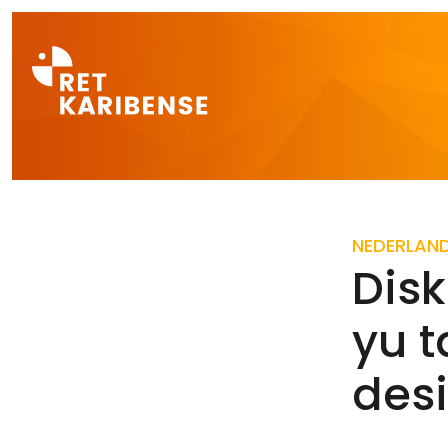
Direct naar a
NEDERLAN
Dis
yu t
des