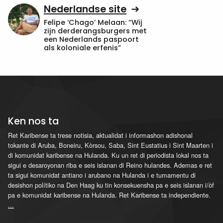
Nederlandse site
Felipe ‘Chago’ Melaan: “Wij
zijn derderangsburgers met
een Nederlands paspoort
als koloniale erfenis”
Ken nos ta
Ret Karibense ta trese notisia, aktualidat i informashon adishonal
tokante di Aruba, Boneiru, Kòrsou, Saba, Sint Eustatius i Sint Maarten i
di komunidat karibense na Hulanda. Ku un ret di periodista lokal nos ta
sigui e desaroyonan riba e seis islanan di Reino hulandes. Ademas e ret
ta sigui komunidat antiano i arubano na Hulanda i e tumamentu di
desishon polítiko na Den Haag ku tin konsekuensha pa e seis islanan i/òf
pa e komunidat karibense na Hulanda. Ret Karibense ta independiente.
...