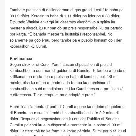
Tambe e preisnan di e silendernan di gas grandi i chikí ta baha pa
39 i 9 dòler. Kerosin ta baha di 1.11 dòler pa lider pa 0.80 dòler.
Diputado Winklar enkargá ku desaroyo ekonómiko a splika ku
mester a akordá ku tur partido un preis responsabel ku tur partido
por karga. “E bahada mester ta hustifiká i responsabbel. No
solamente pa gobièrnu, pero tambe pa e pueblo konsumidó i den
koperashon ku Curoil.
Pre-finansiá
Segun direktor di Curoil Yamil Lasten stipulashon di preis di
kombustibel ta den man di gobièrnu di Boneiru. E tambe a tende e
krítikanan na e isla riba e preisnan haltu di kombustibel. “Si mi
mester bisa ku mi no a tende nada tempu ku e preisnan di
kombustibel a subi mundialmente i ku Curoil mester a pre-finansiá
e diferensha. Tur e tempu ei no a adaptá e preis.”
E pre finansiamentu di parti di Curoil a pone ku e debe di gobièrnu
di Boneiru na e suministradó di kombustibel subi te 2.2 mion di
dòler. Despues di negosashonnan ku entidat Públiko di Boneiru
Curoil a palabrá ku e lo dispensá e montante ku a sobra di 93 mil
dòler. Lasten: “Mi no ke formul’é komo pèrdida. Si mi por bisa ku el