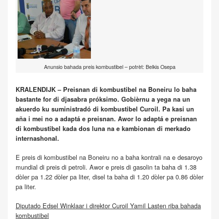
Anunsio bahada preis kombustibel – potrèt: Belkis Osepa
KRALENDIJK – Preisnan di kombustibel na Boneiru lo baha
bastante for di djasabra próksimo. Gobièrnu a yega na un
akuerdo ku suministradó di kombustibel Curoil. Pa kasi un
aña i mei no a adaptá e preisnan. Awor lo adaptá e preisnan
di kombustibel kada dos luna na e kambionan di merkado
internashonal.
E preis di kombustibel na Boneiru no a baha kontrali na e desaroyo
mundial di preis di petroli. Awor e preis di gasolin ta baha di 1.38
dòler pa 1.22 dòler pa liter, disel ta baha di 1.20 dòler pa 0.86 dòler
pa liter.
Diputado Edsel Winklaar i direktor Curoil Yamil Lasten riba bahada
kombustibel