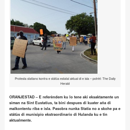
Protesta statiano kontra e státùs estatal aktual di e isla – potrèt: The Daily
Herald
ORANJESTAD – E referèndem ku lo tene aki eksaktamente un
siman na Sint Eustatius, ta bini despues di kuater aña di
malkontentu riba e isla. Pasobra nunka Statia no a skohe pa e
státùs di munisipio ekstraordinario di Hulanda ku e tin
aktualmente.