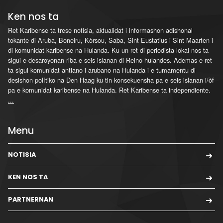
Ken nos ta
Ret Karibense ta trese notisia, aktualidat i informashon adishonal
tokante di Aruba, Boneiru, Kòrsou, Saba, Sint Eustatius i Sint Maarten i
di komunidat karibense na Hulanda. Ku un ret di periodista lokal nos ta
sigui e desaroyonan riba e seis islanan di Reino hulandes. Ademas e ret
ta sigui komunidat antiano i arubano na Hulanda i e tumamentu di
desishon polítiko na Den Haag ku tin konsekuensha pa e seis islanan i/òf
pa e komunidat karibense na Hulanda. Ret Karibense ta independiente.
...
Menu
NOTISIA
KEN NOS TA
PARTNERNAN