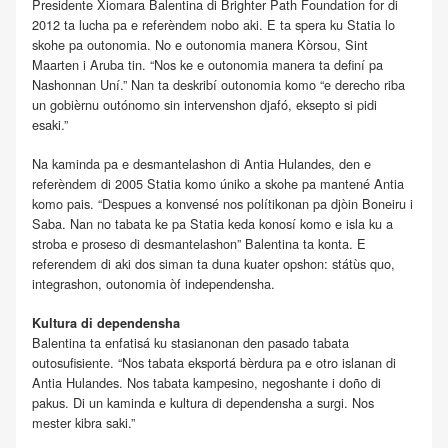
Presidente Xiomara Balentina di Brighter Path Foundation for di
2012 ta lucha pa e referèndem nobo aki. E ta spera ku Statia lo
skohe pa outonomia. No e outonomia manera Kòrsou, Sint
Maarten i Aruba tin. “Nos ke e outonomia manera ta definí pa
Nashonnan Uní.” Nan ta deskribí outonomia komo “e derecho riba
un gobièrnu outónomo sin intervenshon djafó, eksepto si pidi
esaki.”
Na kaminda pa e desmantelashon di Antia Hulandes, den e
referèndem di 2005 Statia komo úniko a skohe pa mantené Antia
komo pais. “Despues a konvensé nos polítikonan pa djòin Boneiru i
Saba. Nan no tabata ke pa Statia keda konosí komo e isla ku a
stroba e proseso di desmantelashon” Balentina ta konta. E
referendem di aki dos siman ta duna kuater opshon: státùs quo,
integrashon, outonomia òf independensha.
Kultura di dependensha
Balentina ta enfatisá ku stasianonan den pasado tabata
outosufisiente. “Nos tabata eksportá bèrdura pa e otro islanan di
Antia Hulandes. Nos tabata kampesino, negoshante i doño di
pakus. Di un kaminda e kultura di dependensha a surgi. Nos
mester kibra saki.”