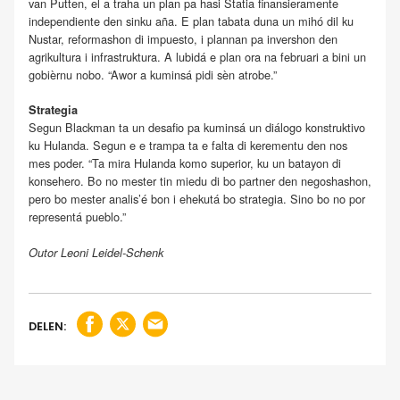
van Putten, el a traha un plan pa hasi Statia finansieramente
independiente den sinku aña. E plan tabata duna un mihó dil ku
Nustar, reformashon di impuesto, i plannan pa invershon den
agrikultura i infrastruktura. A lubidá e plan ora na februari a bini un
gobièrnu nobo. “Awor a kuminsá pidi sèn atrobe.”
Strategia
Segun Blackman ta un desafio pa kuminsá un diálogo konstruktivo
ku Hulanda. Segun e e trampa ta e falta di kerementu den nos
mes poder. “Ta mira Hulanda komo superior, ku un batayon di
konsehero. Bo no mester tin miedu di bo partner den negoshashon,
pero bo mester analis’é bon i ehekutá bo strategia. Sino bo no por
representá pueblo.”
Outor Leoni Leidel-Schenk
DELEN: