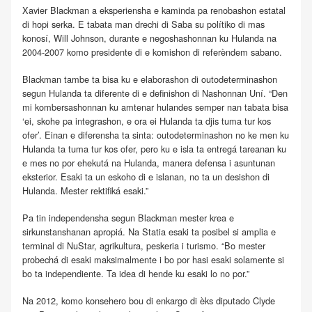
Xavier Blackman a eksperiensha e kaminda pa renobashon estatal
di hopi serka. E tabata man drechi di Saba su polítiko di mas
konosí, Will Johnson, durante e negoshashonnan ku Hulanda na
2004-2007 komo presidente di e komishon di referèndem sabano.
Blackman tambe ta bisa ku e elaborashon di outodeterminashon
segun Hulanda ta diferente di e definishon di Nashonnan Uní. “Den
mi kombersashonnan ku amtenar hulandes semper nan tabata bisa
‘ei, skohe pa integrashon, e ora ei Hulanda ta djis tuma tur kos
ofer’. Einan e diferensha ta sinta: outodeterminashon no ke men ku
Hulanda ta tuma tur kos ofer, pero ku e isla ta entregá tareanan ku
e mes no por ehekutá na Hulanda, manera defensa i asuntunan
eksterior. Esaki ta un eskoho di e islanan, no ta un desishon di
Hulanda. Mester rektifiká esaki.”
Pa tin independensha segun Blackman mester krea e
sirkunstanshanan apropiá. Na Statia esaki ta posibel si amplia e
terminal di NuStar, agrikultura, peskeria i turismo. “Bo mester
probechá di esaki maksimalmente i bo por hasi esaki solamente si
bo ta independiente. Ta idea di hende ku esaki lo no por.”
Na 2012, komo konsehero bou di enkargo di èks diputado Clyde