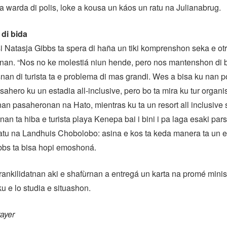
 warda di polis, loke a kousa un káos un ratu na Julianabrug.
di bida
si Natasja Gibbs ta spera di haña un tiki komprenshon seka e ot
nan. “Nos no ke molestiá niun hende, pero nos mantenshon di b
snan di turista ta e problema di mas grandi. Wes a bisa ku nan p
ahero ku un estadia all-inclusive, pero bo ta mira ku tur organ
nan pasaheronan na Hato, mientras ku ta un resort all inclusive s
nan ta hiba e turista playa Kenepa bai i bini i pa laga esaki pars
ratu na Landhuis Chobolobo: asina e kos ta keda manera ta un 
bbs ta bisa hopi emoshoná.
ntrankilidatnan aki e shafùrnan a entregá un karta na promé minis
ku e lo studia e situashon.
ayer