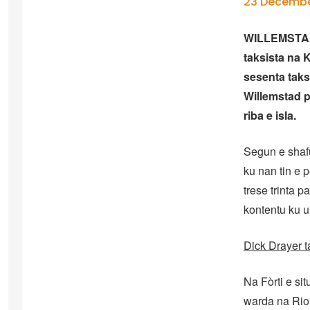
23 Decembe
WILLEMSTAD 
taksista na 
sesenta taks
Willemstad pa
riba e isla.
Segun e shafù
ku nan tin e 
trese trinta 
kontentu ku u
Dick Drayer 
Na Fòrti e si
warda na Rio C