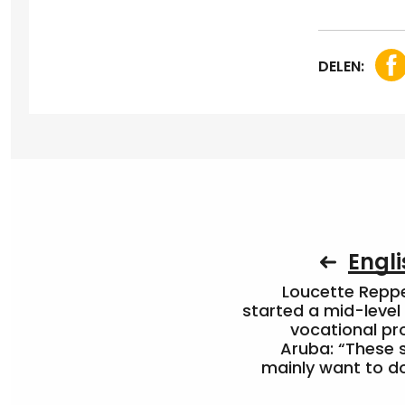
DELEN:
Engli
Loucette Rep
started a mid-level
vocational pr
Aruba: “These 
mainly want to do