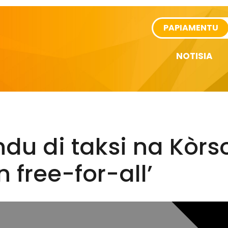
rtikel
PAPIAMENTU
NOTISIA
du di taksi na Kòrs
n free-for-all’