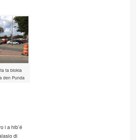
ta ta blokia
a den Punda
 i a hib’é
alasio di