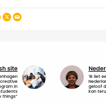
sh site
Neder
penhagen
‘Ik liet 
 creative
Nederla
ogram in
geloof d
students
kan ter
 things”