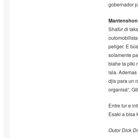
gobernador pa
Mantenshon 
Shafùr di tak
outomobilista
peliger. E bù
solamente pas
biahe ta piki 
isla. Ademas 
djis para un 
organisá”, Gi
Entre tur e i
Esaki a bisa 
Outor Dick Dr