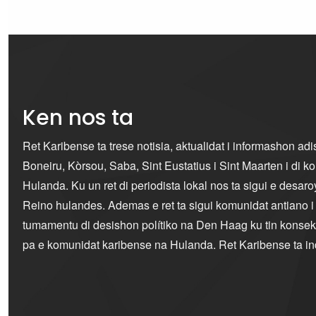
Ken nos ta
Ret Karibense ta trese notisia, aktualidat i informashon ad
Boneiru, Kòrsou, Saba, Sint Eustatius i Sint Maarten i di 
Hulanda. Ku un ret di periodista lokal nos ta sigui e desaro
Reino hulandes. Ademas e ret ta sigui komunidat antiano 
tumamentu di desishon polítiko na Den Haag ku tin konseku
pa e komunidat karibense na Hulanda. Ret Karibense ta i