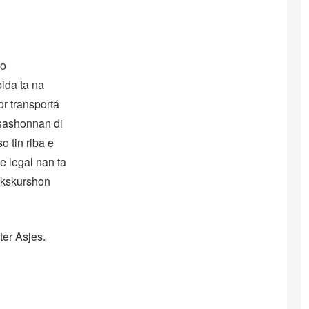
ro
ida ta na
or transportá
isashonnan di
o tin riba e
e legal nan ta
ekskurshon
ter Asjes.