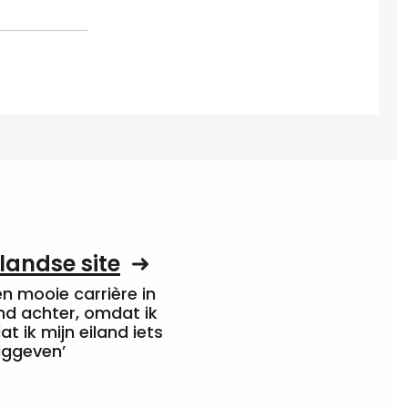
landse site
een mooie carrière in
nd achter, omdat ik
at ik mijn eiland iets
uggeven’