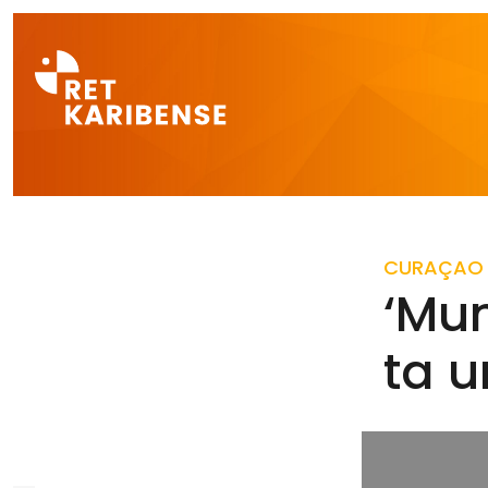
Direct naar a
CURAÇAO
‘Mun
ta u