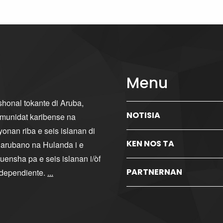
Menu
ishonal tokante di Aruba,
NOTISIA
komunidat karibense na
yonan riba e seis islanan di
KEN NOS TA
i arubano na Hulanda i e
ensha pa e seis islanan i/òf
PARTNERNAN
ndependiente.
...