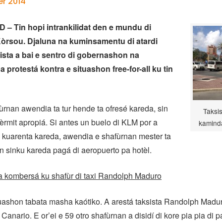
r 2014
– Tin hopi intrankilidat den e mundu di
Kòrsou. Djaluna na kuminsamentu di atardi
ista a bai e sentro di gobernashon na
 protestá kontra e situashon free-for-all ku tin
rnan awendia ta tur hende ta ofresé kareda, sin
Taksis
pèrmit apropiá. Si antes un buelo di KLM por a
kamind
pa kuarenta kareda, awendia e shafùrnan mester ta
n sinku kareda pagá di aeropuerto pa hotèl.
ta kombersá ku shafùr di taxi Randolph Maduro
tuashon tabata masha kaótiko. A arestá taksista Randolph Maduro
anario. E or’ei e 59 otro shafùrnan a disidí di kore pia pia di p