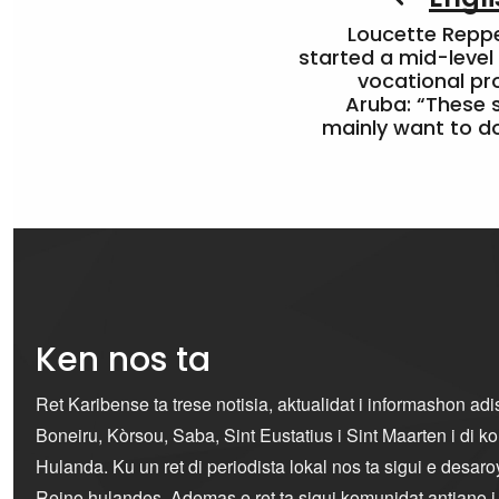
Loucette Rep
started a mid-level
vocational pr
Aruba: “These 
mainly want to do
Ken nos ta
Ret Karibense ta trese notisia, aktualidat i informashon ad
Boneiru, Kòrsou, Saba, Sint Eustatius i Sint Maarten i di 
Hulanda. Ku un ret di periodista lokal nos ta sigui e desaro
Reino hulandes. Ademas e ret ta sigui komunidat antiano 