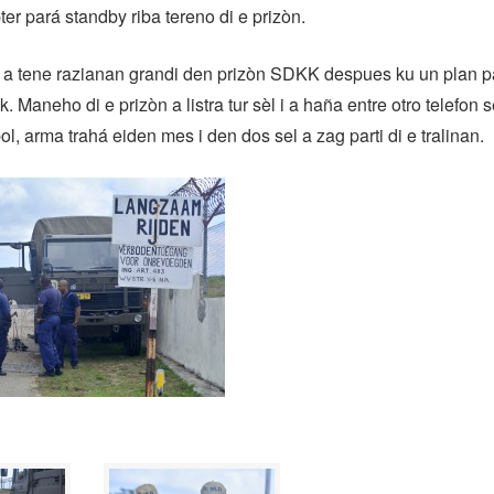
ter pará standby riba tereno di e prizòn.
 a tene razianan grandi den prizòn SDKK despues ku un plan p
. Maneho di e prizòn a listra tur sèl i a haña entre otro telefon s
ol, arma trahá eiden mes i den dos sel a zag parti di e tralinan.