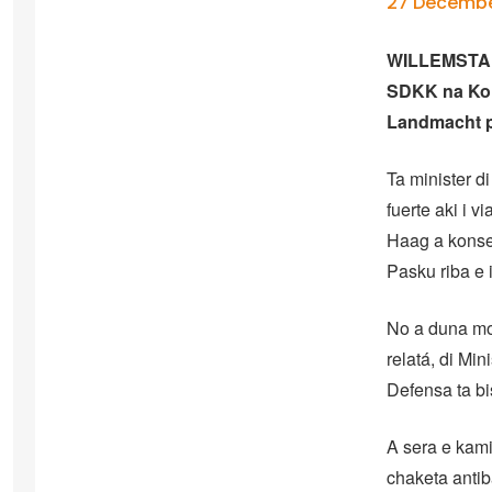
27 Decembe
WILLEMSTAD 
SDKK na Kora
Landmacht pa
Ta minister di
fuerte aki i 
Haag a konsed
Pasku riba e i
No a duna mot
relatá, di Min
Defensa ta bi
A sera e kami
chaketa antib