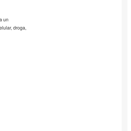
a un
elular, droga,