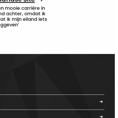
een mooie carrière in
nd achter, omdat ik
at ik mijn eiland iets
uggeven’