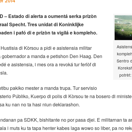
r 2014
– Estado di alerta a oumentá serka prizòn
al Specht. Tres unidat di Koninklijke
den i pafó di e prizòn ta vigilá e kompleho.
Asistens
 Hustisia di Kòrsou a pidi e asistensia militar
kompleh
via gobernador a manda e petishon Den Haag. Den
Sentro d
é e asistensia, i mes ora a revoká tur ferlòf di
Koreks
sla.
potrèt
ibu pakiko mester a manda trupa. Tur servisio
isterio Públiko, Kuerpo di polis di Kòrsou te na bosero di ministe
sa ku nan no ta hasi niun deklarashon.
ndanan pa SDKK, bishitante no por pasa djei. E militarnan ta a
ala i muts ku ta tapa henter kabes laga wowo so liber, pa no re