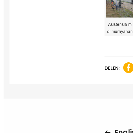
Asistensia mil
di murayanan
DELEN:
Engli