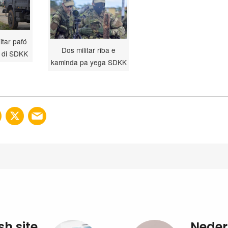
itar pafó
Dos militar riba e
 di SDKK
kaminda pa yega SDKK
sh site
Neder