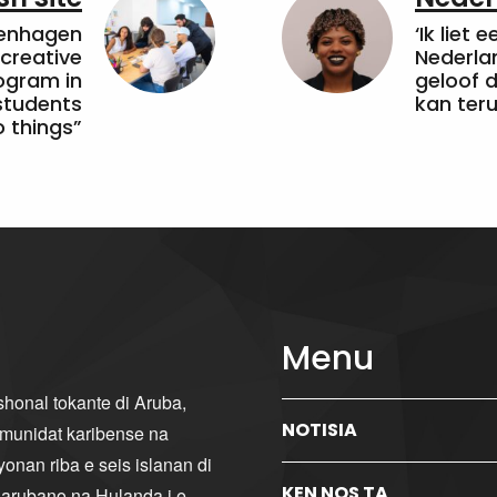
penhagen
‘Ik liet 
 creative
Nederla
ogram in
geloof d
students
kan ter
 things”
Menu
ishonal tokante di Aruba,
NOTISIA
komunidat karibense na
yonan riba e seis islanan di
KEN NOS TA
i arubano na Hulanda i e