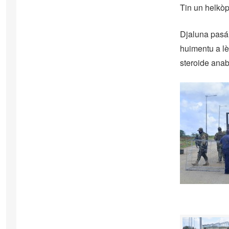
Tin un helkòp
Djaluna pasá
huimentu a lèk
steroide anab