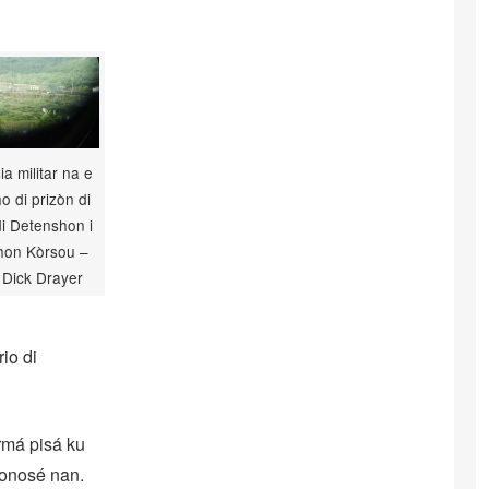
ia militar na e
o di prizòn di
i Detenshon i
hon Kòrsou –
: Dick Drayer
rio di
rmá pisá ku
konosé nan.