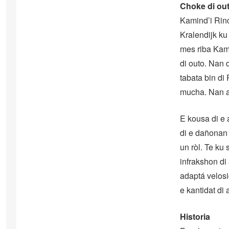
Choke di ou
Kamind’i Rinc
Kralendijk ku
mes riba Kami
di outo. Nan 
tabata bin di
mucha. Nan a 
E kousa di e 
di e dañonan 
un ròl. Te ku
infrakshon di 
adaptá velosi
e kantidat di 
Historia