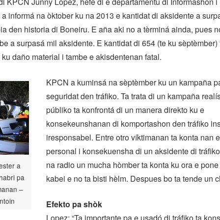
di KPCN Junny Lopez, hefe di e departamentu di Informashon i
a informá na òktober ku na 2013 e kantidat di aksidente a surp
ia den historia di Boneiru. E aña aki no a tèrminá ainda, pues no
be a surpasá mil aksidente. E kantidat di 654 (te ku sèptèmber)
ku daño material i tambe e akisdentenan fatal.
KPCN a kuminsá na sèptèmber ku un kampaña p
seguridat den tráfiko. Ta trata di un kampaña real
públiko ta konfrontá di un manera direkto ku e
konsekeunshanan di komportashon den tráfiko ins
iresponsabel. Entre otro víktimanan ta konta nan
personal i konsekuensha di un aksidente di tráfik
na radio un mucha hòmber ta konta ku ora e pone
ster a
habri pa
kabei e no ta bisti hèlm. Despues bo ta tende un 
imanan –
ntoin
Efekto pa shòk
Lopez: “Ta importante pa e usadó di tráfiko ta kons