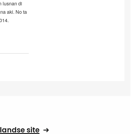
n lusnan di
una aki. No ta
2014.
landse site