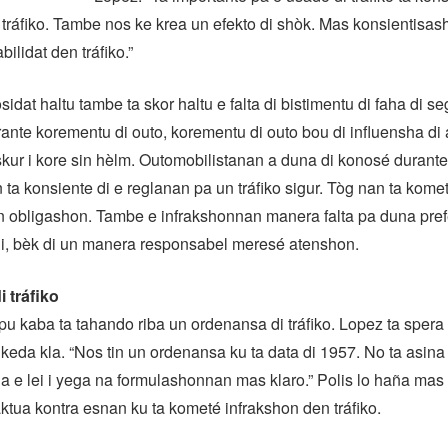
tráfiko. Tambe nos ke krea un efekto di shòk. Mas konsientisash
ilidat den tráfiko.”
sidat haltu tambe ta skor haltu e falta di bistimentu di faha di s
rante korementu di outo, korementu di outo bou di influensha di 
skur i kore sin hèlm. Outomobilistanan a duna di konosé durante
n ta konsiente di e reglanan pa un tráfiko sigur. Tòg nan ta kome
n obligashon. Tambe e infrakshonnan manera falta pa duna pre
i, bèk di un manera responsabel meresé atenshon.
 tráfiko
u kaba ta tahando riba un ordenansa di tráfiko. Lopez ta spera
keda kla. “Nos tin un ordenansa ku ta data di 1957. No ta asina k
a e lei i yega na formulashonnan mas klaro.” Polis lo haña mas 
aktua kontra esnan ku ta kometé infrakshon den tráfiko.