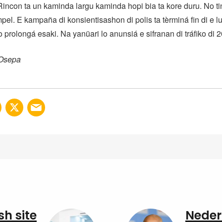
ncon ta un kaminda largu kaminda hopi bia ta kore duru. No ti
mpel. E kampaña di konsientisashon di polis ta tèrminá fin di e l
o prolongá esaki. Na yanüari lo anunsiá e sifranan di tráfiko di 
 Osepa
sh site
Neder