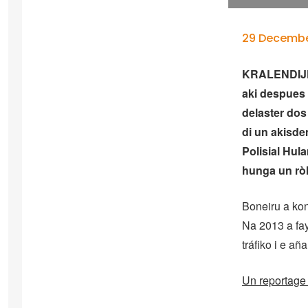
29 Decembe
KRALENDIJK 
aki despues 
delaster dos
di un akisde
Polisial Hul
hunga un ròl
Boneiru a kon
Na 2013 a fa
tráfiko i e añ
Un reportage