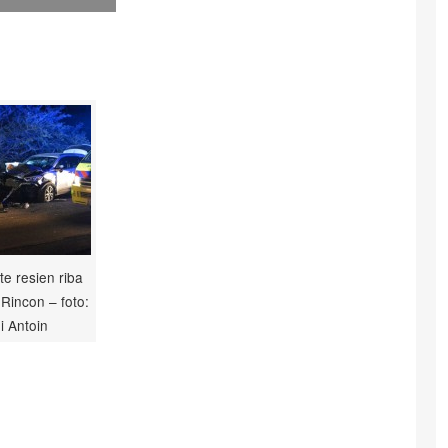
te resien riba
 Rincon – foto:
i Antoin