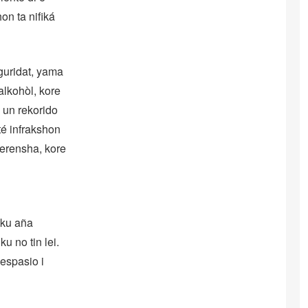
on ta nifiká
eguridat, yama
alkohòl, kore
 un rekorido
té infrakshon
ferensha, kore
 ku aña
u no tin lei.
espasio i