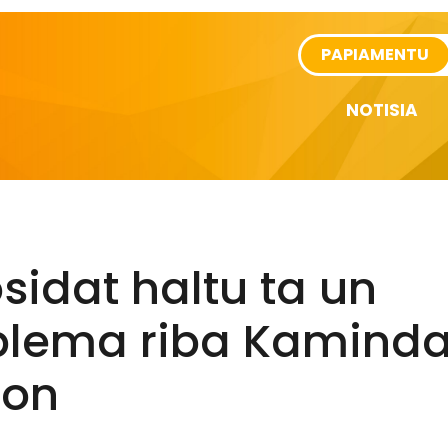
rtikel
PAPIAMENTU
NOTISIA
sidat haltu ta un
blema riba Kaminda
con