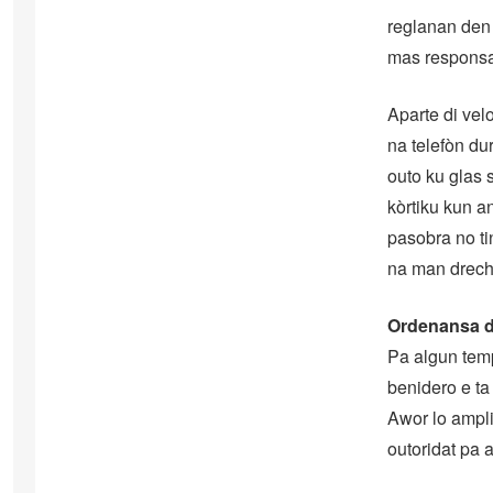
reglanan den 
mas responsab
Aparte di velo
na telefòn du
outo ku glas 
kòrtiku kun a
pasobra no ti
na man drech
Ordenansa di
Pa algun temp
benidero e ta 
Awor lo ampli
outoridat pa 