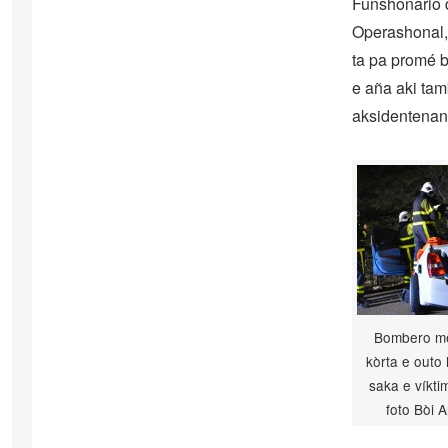
Funshonario 
Operashonal, 
ta pa promé b
e aña aki tam
aksidentenan 
Bombero me
kòrta e outo 
saka e víkt
foto Bòi A