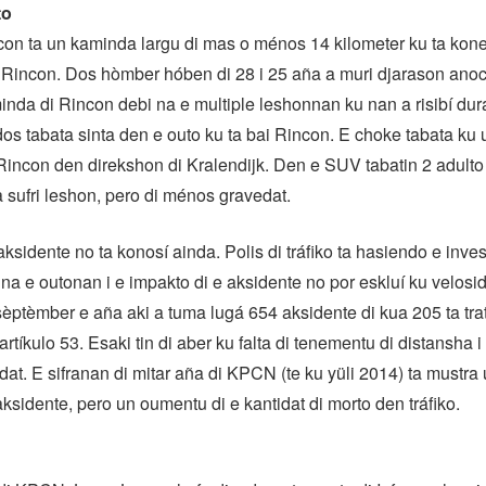
to
on ta un kaminda largu di mas o ménos 14 kilometer ku ta kon
 Rincon. Dos hòmber hóben di 28 i 25 aña a muri djarason anoch
nda di Rincon debi na e multiple leshonnan ku nan a risibí dur
dos tabata sinta den e outo ku ta bai Rincon. E choke tabata k
 Rincon den direkshon di Kralendijk. Den e SUV tabatin 2 adulto 
sufri leshon, pero di ménos gravedat.
aksidente no ta konosí ainda. Polis di tráfiko ta hasiendo e inve
na e outonan i e impakto di e aksidente no por eskluí ku velosi
 sèptèmber e aña aki a tuma lugá 654 aksidente di kua 205 ta tra
artíkulo 53. Esaki tin di aber ku falta di tenementu di distansha i 
dat. E sifranan di mitar aña di KPCN (te ku yüli 2014) ta mustra
aksidente, pero un oumentu di e kantidat di morto den tráfiko.