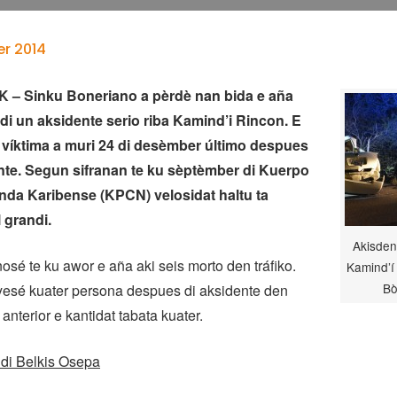
r 2014
– Sinku Boneriano a pèrdè nan bida e aña
di un aksidente serio riba Kamind’i Rincon. E
 víktima a muri 24 di desèmber último despues
nte. Segun sifranan te ku sèptèmber di Kuerpo
anda Karibense (KPCN) velosidat haltu ta
 grandi.
Akisden
osé te ku awor e aña aki seis morto den tráfiko.
Kamind’í
Bò
yesé kuater persona despues di aksidente den
a anterior e kantidat tabata kuater.
 di Belkis Osepa