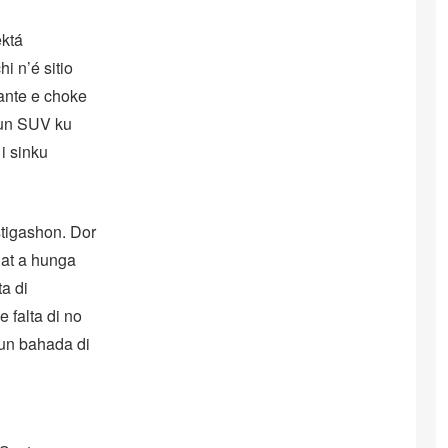
ektá
i n’é sitio
ante e choke
u un SUV ku
i sinku
stigashon. Dor
dat a hunga
ta di
e falta di no
 un bahada di