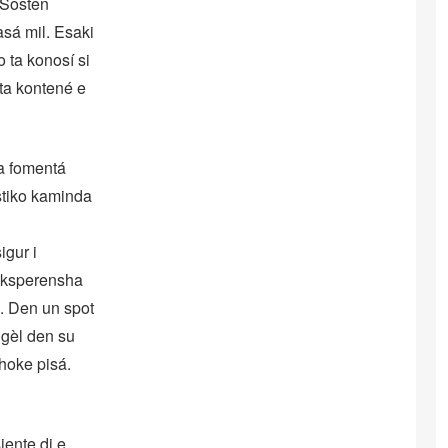
 Sosten
asá mil. Esaki
 ta konosí si
 ta kontené e
a fomentá
ístiko kaminda
igur i
 eksperensha
o. Den un spot
 gèl den su
choke pisá.
iente di e