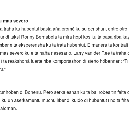
u mas severo
a traha ku hubentut basta aña promé ku su penshun, entre otro
fur di taksi Ronny Bernabela ta mira hopi kos ku ta pasa riba ka
mber e ta eksperensha ku ta trata hubentut. E manera ta kontrali
as severo ku e ta haña nesesario. Larry van der Ree ta traha 
i ta reakshoná fuerte riba komportashon di sierto hóbennan: “Tin
u.”
 tur hóben di Boneiru. Pero serka esnan ku ta bai robes tin falta d
l ku un aserkamentu muchu liber di kuido di hubentut i no ta fiha
balornan.