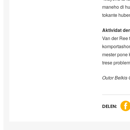
maneho di hub
tokante huben
Aktividat de
Van der Ree t
komportashon 
mester pone k
trese problem
Outor Belkis
DELEN: