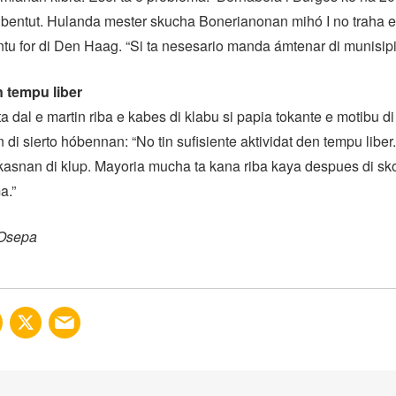
entut. Hulanda mester skucha Bonerianonan mihó I no traha e 
tu for di Den Haag. “Si ta nesesario manda ámtenar di munisip
n tempu liber
a dal e martin riba e kabes di klabu si papia tokante e motibu di
di sierto hóbennan: “No tin sufisiente aktividat den tempu liber
asnan di klup. Mayoria mucha ta kana riba kaya despues di skol
a.”
 Osepa