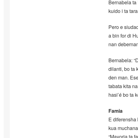
Bernabela ta 
kuido i ta ta
Pero e siudad
a bin for di 
nan debernan
Bernabela: “D
dilanti, bo t
den man. Esei
tabata kita n
hasi’é bo ta ko
Famia
E diferensha 
kua muchanan 
“Mayoria ta f