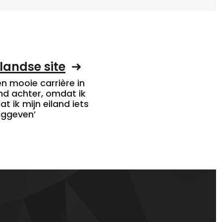
landse site
een mooie carrière in
nd achter, omdat ik
at ik mijn eiland iets
uggeven’