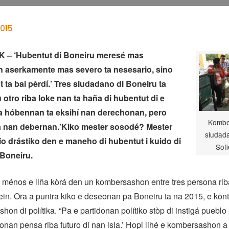
015
– ‘Hubentut di Boneiru meresé mas
n aserkamente mas severo ta nesesario, sino
 ta bai pèrdí.’ Tres siudadano di Boneiru ta
otro riba loke nan ta haña di hubentut di e
bia hóbennan ta eksihí nan derechonan, pero
Kombe
da nan debernan.’Kiko mester sosodé? Mester
siudada
o drástiko den e maneho di hubentut i kuido di
Sofi
Boneiru.
 ménos e liña kòrá den un kombersashon entre tres persona rib
in. Ora a puntra kiko e deseonan pa Boneiru ta na 2015, e kont
shon di polítika. “Pa e partidonan polítiko stòp di instigá pueblo 
onan pensa riba futuro di nan isla.’ Hopi lihé e kombersashon a