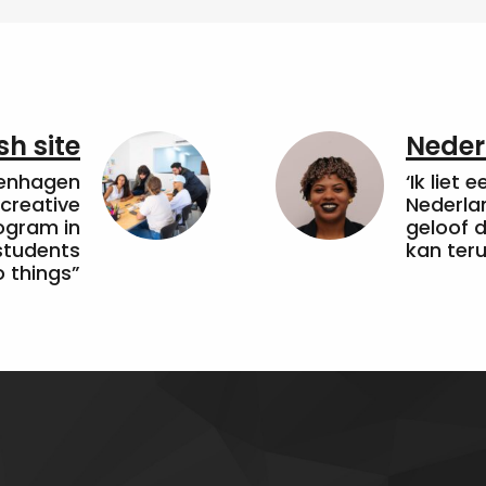
sh site
Neder
penhagen
‘Ik liet 
 creative
Nederla
ogram in
geloof d
students
kan ter
 things”