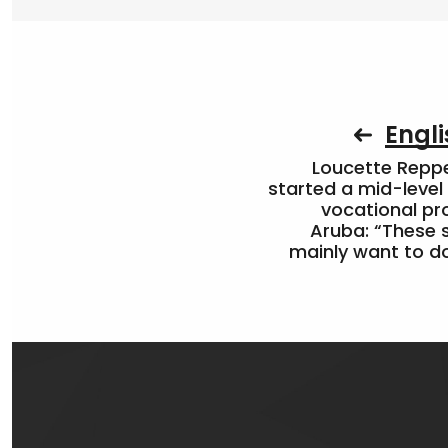
Engli
Loucette Rep
started a mid-level
vocational pr
Aruba: “These 
mainly want to do