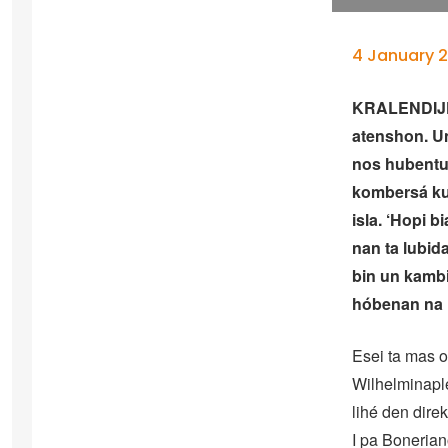
4 January 2
KRALENDIJK 
atenshon. U
nos hubentut
kombersá ku 
isla. ‘Hopi 
nan ta lubi
bin un kambi
hóbenan na 
Esei ta mas o
Wilhelminaple
lihé den direk
I pa Bonerian