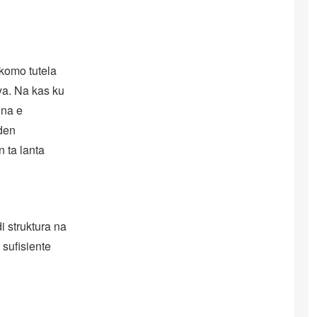
 komo tutela
ya. Na kas ku
 na e
den
 ta lanta
i struktura na
 sufisiente