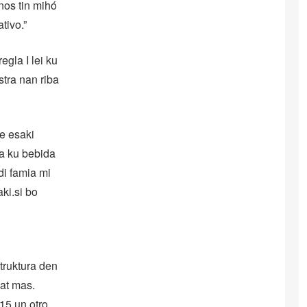
nos tin mihó
tivo.”
gla I lei ku
stra nan riba
e esaki
ya ku bebida
di famia mi
ki.si bo
truktura den
dat mas.
15 un otro