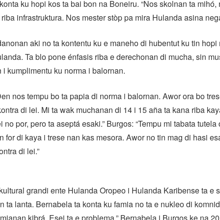
konta ku hopi kos ta bai bon na Boneiru. “Nos skolnan ta mihó, 
ra riba infrastruktura. Nos mester stòp pa mira Hulanda asina nega
anonan aki no ta kontentu ku e maneho di hubentut ku tin hopi re
Hulanda. Ta blo pone énfasis riba e derechonan di mucha, sin mu
 i kumplimentu ku norma i balornan.
en nos tempu bo ta papia di norma i balornan. Awor ora bo tres
a kontra di lei. Mi ta wak muchanan di 14 i 15 aña ta kana riba ka
 no por, pero ta aseptá esaki.” Burgos: “Tempu mi tabata tutela 
an for di kaya i trese nan kas mesora. Awor no tin mag di hasi esa
ntra di lei.”
kultural grandi ente Hulanda Oropeo i Hulanda Karibense ta e s
ta lanta. Bernabela ta konta ku famia no ta e nukleo di komni
amianan kibrá. Esei ta e problema.” Bernabela i Burgos ke na 20