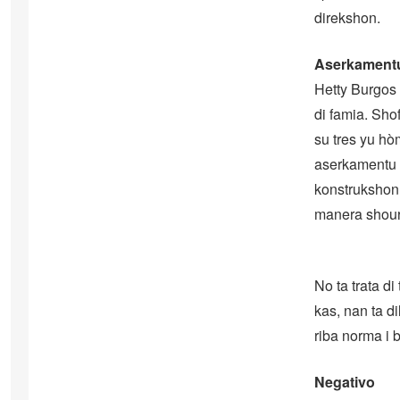
direkshon.
Aserkament
Hetty Burgos 
di famia. Sho
su tres yu hò
aserkamentu m
konstrukshon 
manera shour
No ta trata di
kas, nan ta di
riba norma i 
Negativo