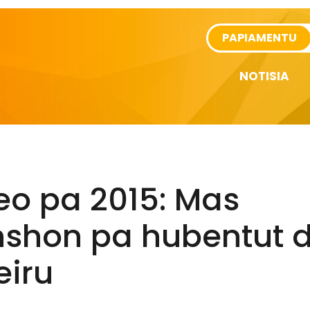
rtikel
PAPIAMENTU
NOTISIA
eo pa 2015: Mas
nshon pa hubentut d
eiru