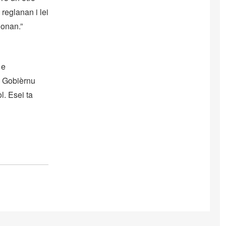
reglanan i lei
ionan.”
 e
. Gobièrnu
. Esei ta