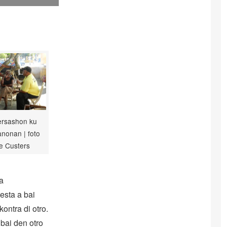
rsashon ku
nonan | foto
e Custers
a
esta a bai
kontra di otro.
 bai den otro