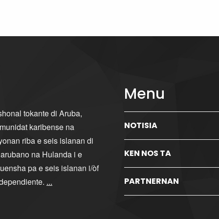
Menu
ishonal tokante di Aruba,
NOTISIA
komunidat karibense na
yonan riba e seis islanan di
KEN NOS TA
i arubano na Hulanda i e
ensha pa e seis islanan i/òf
PARTNERNAN
ndependiente.
...