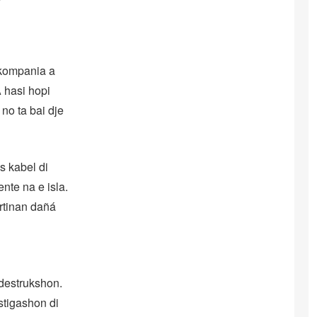
 kompania a
 hasi hopi
no ta bai dje
s kabel di
ente na e isla.
artinan dañá
destrukshon.
stigashon di