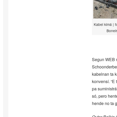
Kabel kimá | f
Bonei
Segun WEB no
Schoonderbee
kabelnan ta 
konvensí. “E 
pa suministrá
só, pero hent
hende no ta g
Outor Belkis