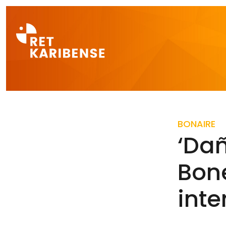
Direct naar a
BONAIRE
‘Dañ
Bon
inte