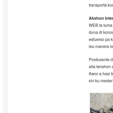
transportá kor
Akshon inte
WEB ta tuma e
duna di konos
esfuerso pa k
leu manera l
Produsente di
alta tenshon a
Awor a hasi t
sin ku mester 