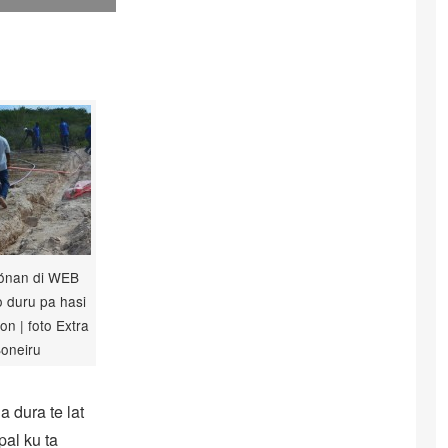
ónan di WEB
 duru pa hasi
on | foto Extra
oneiru
 dura te lat
pal ku ta