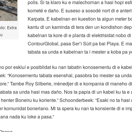
polis. Si ta klaro ku e malechornan a hasi hopi es
kometé e daño. E suseso a sosodé nort di e anteri
Karpata. E kabelnan en kuestion ta algun meter bo
kantu di un kaminda di tera den un kondishon dep
oto: Extra
ru
kabelnan ta kore di e planta di elektrisidat nobo di
ContourGlobal, pasa Ser’i Sùit pa bai Playa. E m
tabata sa unda e kabelnan ta i mester a koba pa 
 por eskluí e posiblidat ku nan tabatin konosementu di e kabe
k: “Konosementu tabata esenshal, pasobra bo mester sa unda e
kore.” Tambe Roy Silberie, mènedjer di e kompania di maneho d
tabata sa unda hasi mas daño. Nos ta papia di un kabel ku ta e 
 henter Boneiru ku koriente.” Schoonderbeek: “Esaki no ta ha
er komunidat boneriano. Mi ta spera ku nan ta konsiente di e im
ana nada ku loke a pasa.”
 Osepa