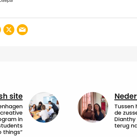
sh site
Neder
penhagen
Tussen 
 creative
de zuss
ogram in
Dianthy
students
terug n
 things”