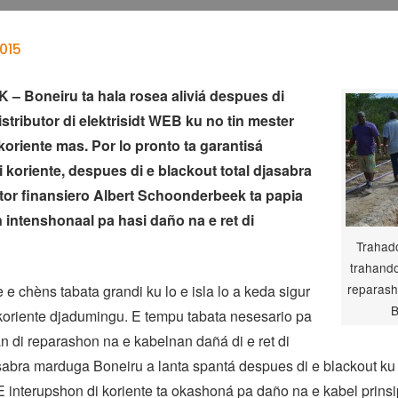
015
 Boneiru ta hala rosea aliviá despues di
stributor di elektrisidt WEB ku no tin mester
oriente mas. Por lo pronto ta garantisá
i koriente, despues di e blackout total djasabra
ktor finansiero Albert Schoonderbeek ta papia
 intenshonaal pa hasi daño na e ret di
Trahad
trahando
reparash
 e chèns tabata grandi ku lo e isla lo a keda sigur
B
koriente djadumingu. E tempu tabata nesesario pa
n di reparashon na e kabelnan dañá di e ret di
sabra marduga Boneiru a lanta spantá despues di e blackout ku a
 E interupshon di koriente ta okashoná pa daño na e kabel prinsi