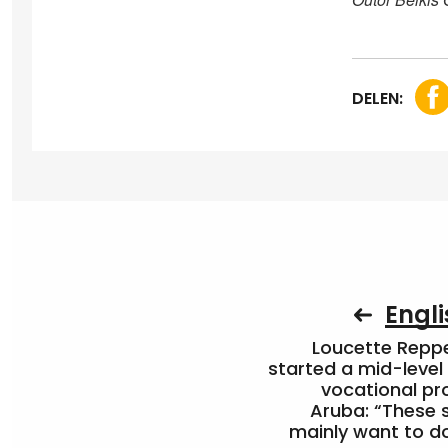
DELEN:
Engli
Loucette Rep
started a mid-level
vocational pr
Aruba: “These 
mainly want to do