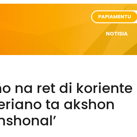
rtikel
PAPIAMENTU
NOTISIA
o na ret di koriente
eriano ta akshon
nshonal’