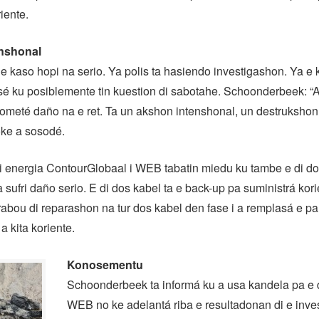
iente.
nshonal
 kaso hopi na serio. Ya polis ta hasiendo investigashon. Ya e
é ku posiblemente tin kuestion di sabotahe. Schoonderbeek: “A
ometé daño na e ret. Ta un akshon intenshonal, un destrukshon 
oke a sosodé.
 energia ContourGlobaal i WEB tabatin miedu ku tambe e di do
 sufri daño serio. E di dos kabel ta e back-up pa suministrá kori
rabou di reparashon na tur dos kabel den fase i a remplasá e p
a kita koriente.
Konosementu
Schoonderbeek ta informá ku a usa kandela pa e 
WEB no ke adelantá riba e resultadonan di e inve