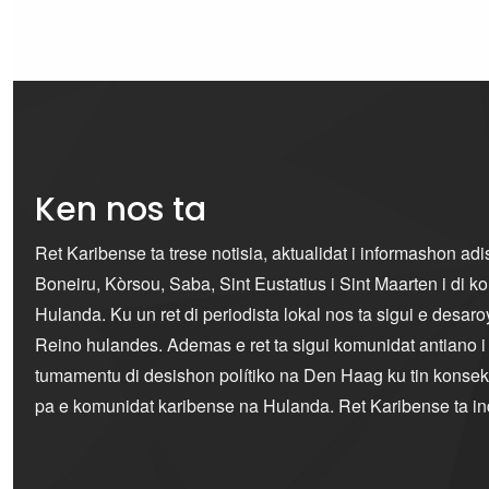
Ken nos ta
Ret Karibense ta trese notisia, aktualidat i informashon ad
Boneiru, Kòrsou, Saba, Sint Eustatius i Sint Maarten i di 
Hulanda. Ku un ret di periodista lokal nos ta sigui e desaro
Reino hulandes. Ademas e ret ta sigui komunidat antiano 
tumamentu di desishon polítiko na Den Haag ku tin konseku
pa e komunidat karibense na Hulanda. Ret Karibense ta i