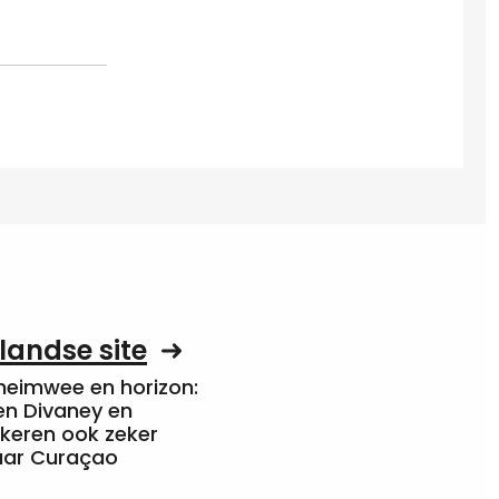
landse site
heimwee en horizon:
en Divaney en
 keren ook zeker
aar Curaçao