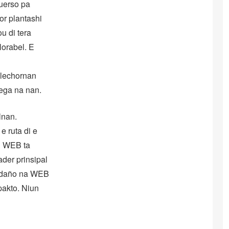
fuerso pa
or plantashi
u di tera
lorabel. E
alechornan
yega na nan.
lnan.
 ruta di e
i WEB ta
ader prinsipal
si daño na WEB
pakto. Niun