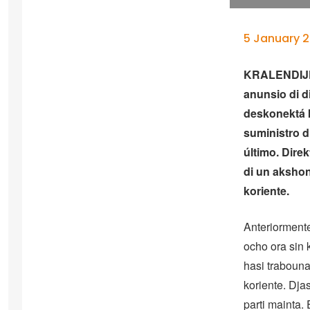
5 January 2
KRALENDIJK –
anunsio di di
deskonektá k
suministro d
último. Dire
di un akshon
koriente.
Anteriormente
ocho ora sin 
hasi trabouna
koriente. Dja
parti mainta.