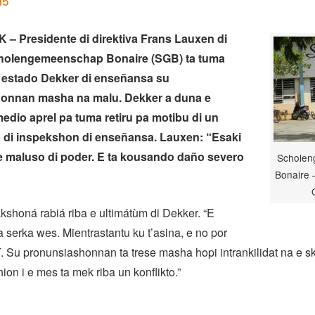
15
– Presidente di direktiva Frans Lauxen di
cholengemeenschap Bonaire (SGB) ta tuma
i estado Dekker di enseñansa su
onnan masha na malu. Dekker a duna e
 medio aprel pa tuma retiru pa motibu di un
ko di inspekshon di enseñansa. Lauxen: “Esaki
e maluso di poder. E ta kousando daño severo
Schole
Bonaire –
kshoná rabiá riba e ultimátùm di Dekker. “E
ta serka wes. Mientrastantu ku t’asina, e no por
í. Su pronunsiashonnan ta trese masha hopi intrankilidat na e sk
ion i e mes ta mek riba un konflikto.”