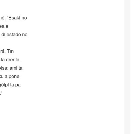
né. “Esaki no
rea e
o di estado no
rá. Tin
 ta drenta
isa: ami ta
 ku a pone
òlpi ta pa
.”