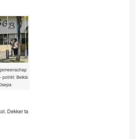
ngemeenschap
 potrèt: Belkis
Osepa
ol. Dekker ta