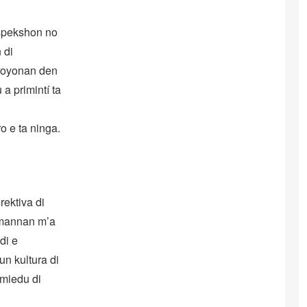
inspekshon no
 di
aroyonan den
a primintí ta
o e ta ninga.
rektiva di
imannan m’a
di e
n kultura di
 miedu di