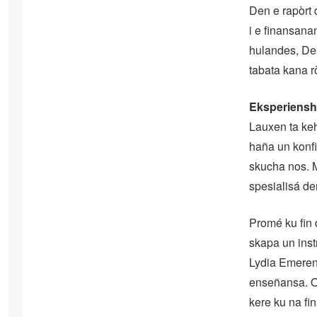
Den e rapòrt d
i e finansan
hulandes, Dek
tabata kana r
Eksperiensha
Lauxen ta keh
haña un konfi
skucha nos. M
spesialisá de
Promé ku fin
skapa un inst
Lydia Emerenc
enseñansa. O
kere ku na fi