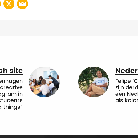
sh site
Neder
penhagen
Felipe ‘
 creative
zijn de
ogram in
een Ned
students
als kolo
 things”