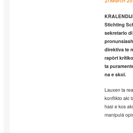
21 March 20
KRALENDIJK 
Stichting S
sekretario d
pronunsiash
direktiva te
rapòrt kríti
ta purament
na e skol.
Lauxen ta rea
konflikto aki 
hasi e kos ak
manipulá opin