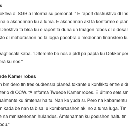
s
rektiva di SGB a informá su personal. “ E rapòrt destruktivo di 
 na e akshonnan ku a tuma. E akshonnan aki ta konforme e plan
irektiva ta bisa ku e rapòrt ta duna un imágen robes di e des
to di mehorashon no ta logra pasobra e medionan finansiero ku 
agt esaki kaba. “Diferente be nos a pidi pa papia ku Dekker per
erá ku nos.”
ede Kamer robes
 binidero tin tres oudiensia planeá tokante e konflikto entre e di
sterio di OCW. “A informá Tweede Kamer robes. E último seis s
ualmente ku ámtenar haltu. Nan ke yuda si. Pero na kabamentu 
kada be nan ta bisa: e kombersashon aki no a tuma luga. Tin u
 na ministerionan hulandes. Ámtenarnan ku posishon haltu tin
bou.”