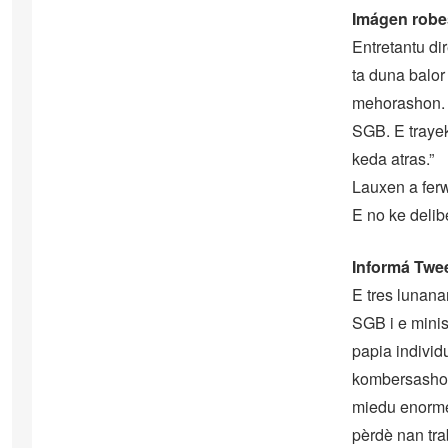
Imágen robe
Entretantu di
ta duna balor
mehorashon. D
SGB. E trayek
keda atras.”
Lauxen a ferw
E no ke delib
Informá Twe
E tres lunanan
SGB i e mini
papia individ
kombersashon 
miedu enorme
pèrdè nan tra