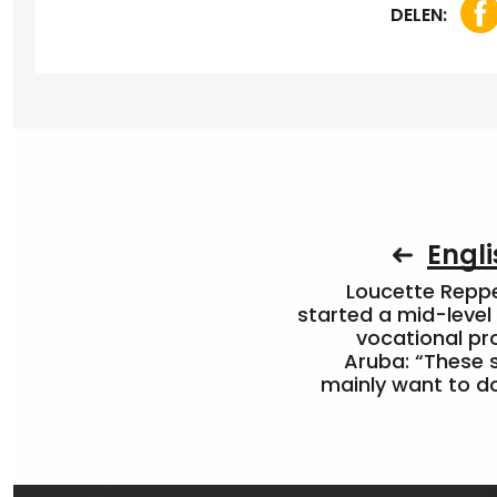
DELEN:
Engli
Loucette Rep
started a mid-level
vocational pr
Aruba: “These 
mainly want to do