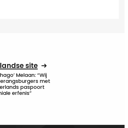
landse site
Chago’ Melaan: “Wij
rderangsburgers met
erlands paspoort
niale erfenis”