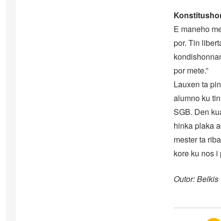
Konstitusho
E maneho mest
por. Tin liber
kondishonnan 
por mete.”
Lauxen ta pin
alumno ku tin
SGB. Den kuat
hinka plaka a
mester ta rib
kore ku nos i
Outor: Belki