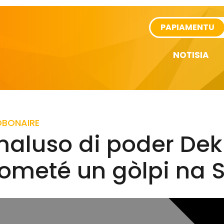
rtikel
PAPIAMENTU
NOTISIA
D
BONAIRE
maluso di poder Dek
kometé un gòlpi na 