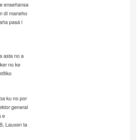
di e enseñansa
an di maneho
aña pasá i
va asta no a
kker no ke
tífiko
ba ku no por
ektor general
á e
B, Lauxen ta