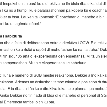
i inspekshon tin pará ku e direktiva no tin bista riba e kalidat 
an i ku no a kumpli ku e palabrashonnan pa koperá ku e coachn
ker ta bisa. Lauxen ta kontestá: “E coachnan di maneho a bini 
ònt ku un agènda dòbel.”
 i sabiduria
a riba e falta di deliberashon entre e direktiva i OCW. E direkti
rmashon ku a risibí e rapòrt di mehorashon ku nan a traha.” De
i tin sigur 35 aña di eksperiensha den enseñansa. Mi ta un sien
n komportashon. Mi tin e eksperiensha i e sabiduria.
 di luna e maneho di SGB mester reakshoná. Dekker a indiká ka
rukshon. Ademas tin diskushon tambe tokante e posishon di dir
ia. E ta riba un liña ku e direktiva tokante e plannan pa mehor
unke Dekker no tin nada di bisa di e maneho di personal di SG
nal Emerencia tambe lo tin ku bai.