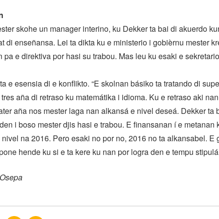
n
er skohe un manager interino, ku Dekker ta bai di akuerdo ku
tat di enseñansa. Lei ta dikta ku e ministerio i gobièrnu mester k
pa e direktiva por hasi su trabou. Mas leu ku esaki e sekretari
ta e esensia di e konflikto. “E skolnan básiko ta tratando di supe
 tres aña di retraso ku matemátika i idioma. Ku e retraso aki nan
er aña nos mester laga nan alkansá e nivel deseá. Dekker ta b
den i boso mester djis hasi e trabou. E finansanan í e metanan
a nivel na 2016. Pero esaki no por no, 2016 no ta alkansabel. E g
 pone hende ku si e ta kere ku nan por logra den e tempu stipulá
s Osepa