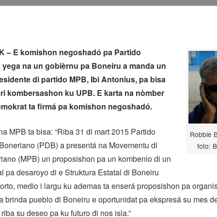
 – E komishon negoshadó pa Partido
 yega na un gobièrnu pa Boneiru a manda un
residente di partido MPB, Ibi Antonius, pa bisa
abri kombersashon ku UPB. E karta na nòmber
Demokrat ta firmá pa komishon negoshadó.
í na MPB ta bisa: “Riba 31 di mart 2015 Partido
Robbie 
Boneriano (PDB) a presentá na Movementu di
foto: 
iano (MPB) un proposishon pa un kombenio di un
al pa desaroyo di e Struktura Estatal di Boneiru
korto, medio i largu ku ademas ta enserá proposishon pa organi
a brinda pueblo di Boneiru e oportunidat pa ekspresá su mes d
o riba su deseo pa ku futuro di nos isla.”