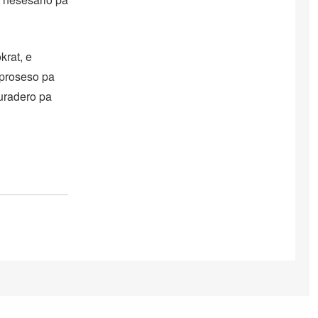
krat, e
 proseso pa
uradero pa