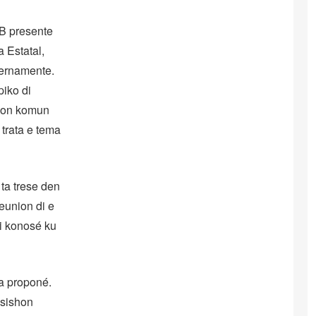
PB presente
 Estatal,
ternamente.
piko di
shon komun
trata e tema
ta trese den
eunion di e
di konosé ku
ta proponé.
osishon