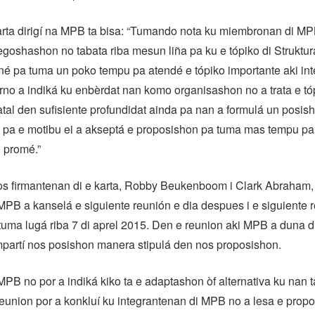
arta dirigí na MPB ta bisa: “Tumando nota ku miembronan di M
goshashon no tabata riba mesun liña pa ku e tópiko di Struktura
é pa tuma un poko tempu pa atendé e tópiko importante aki in
no a indiká ku enbèrdat nan komo organisashon no a trata e tó
atal den sufisiente profundidat ainda pa nan a formulá un posi
 pa e motibu ei a akseptá e proposishon pa tuma mas tempu pa 
 promé.”
os firmantenan di e karta, Robby Beukenboom i Clark Abraham, 
MPB a kanselá e siguiente reunión e dia despues i e siguiente r
tuma lugá riba 7 di aprel 2015. Den e reunion aki MPB a duna 
mpartí nos posishon manera stipulá den nos proposishon.
B no por a indiká kiko ta e adaptashon òf alternativa ku nan 
 reunion por a konkluí ku integrantenan di MPB no a lesa e prop