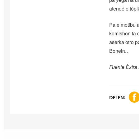
atendé e tópi
Pa e motibu a
komishon ta 
aserka otro p
Boneiru.
Fuente Èxtra
DELEN: