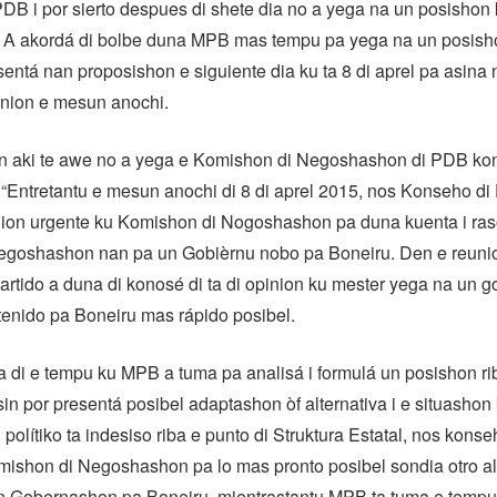
PDB i por sierto despues di shete dia no a yega na un posisho
 A akordá di bolbe duna MPB mas tempu pa yega na un posish
sentá nan proposishon e siguiente dia ku ta 8 di aprel pa asina 
union e mesun anochi.
n aki te awe no a yega e Komishon di Negoshashon di PDB ko
“Entretantu e mesun anochi di 8 di aprel 2015, nos Konseho di 
ion urgente ku Komishon di Nogoshashon pa duna kuenta i ras
negoshashon nan pa un Gobièrnu nobo pa Boneiru. Den e reunio
rtido a duna di konosé di ta di opinion ku mester yega na un 
ontenido pa Boneiru mas rápido posibel.
 di e tempu ku MPB a tuma pa analisá i formulá un posishon ri
in por presentá posibel adaptashon òf alternativa i e situasho
polítiko ta indesiso riba e punto di Struktura Estatal, nos konseh
ishon di Negoshashon pa lo mas pronto posibel sondia otro al
n Gobernashon pa Boneiru, mientrastantu MPB ta tuma e tempu