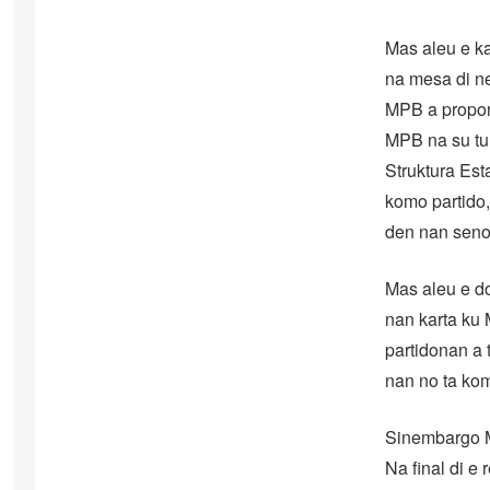
Mas aleu e k
na mesa di ne
MPB a propon
MPB na su tur
Struktura Est
komo partido,
den nan seno
Mas aleu e d
nan karta ku 
partidonan a 
nan no ta ko
Sinembargo MP
Na final di e