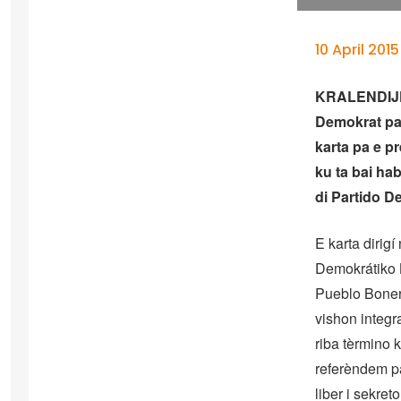
10 April 2015
KRALENDIJK
Demokrat pa
karta pa e p
ku ta bai h
di Partido 
E karta dirig
Demokrátiko 
Pueblo Boner
vishon integr
riba tèrmino 
referèndem p
liber i sekret