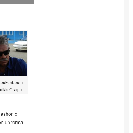
Beukenboom –
Belkis Osepa
sashon di
en un forma