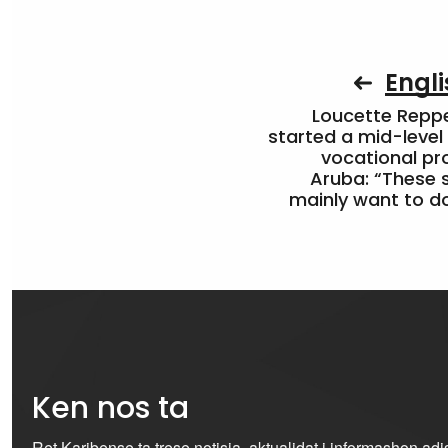
Engli
Loucette Rep
started a mid-level
vocational pr
Aruba: “These 
mainly want to do
Ken nos ta
Ret Karibense ta trese notisia, aktualidat i informashon ad