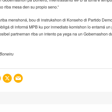
ko riba mesa den su propio seno.”
riba menshoná, bou di instrukshon di Konseho di Partido Demo
obligá di informá MPB ku por inmediato komishon lo entamá un
osibel partnernan riba un intento pa yega na un Gobernashon d
 Boneiru