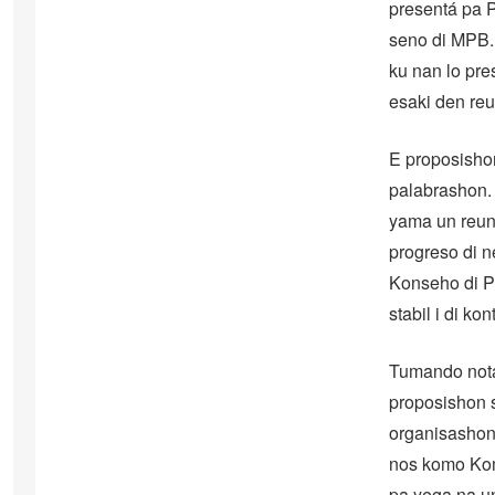
presentá pa 
seno di MPB.
ku nan lo pre
esaki den re
E proposisho
palabrashon. 
yama un reun
progreso di 
Konseho di Pa
stabil i di k
Tumando nota
proposishon s
organisashon 
nos komo Kom
pa yega na u