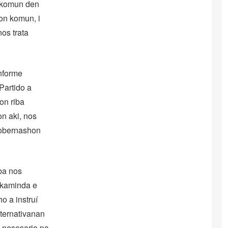
n komun den
on komun, i
nos trata
nforme
Partido a
on riba
n aki, nos
gobernashon
ba nos
n kaminda e
o a instruí
ternativanan
 nesesario pa