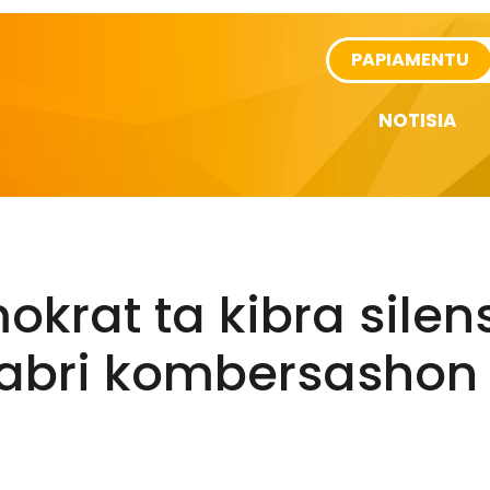
rtikel
PAPIAMENTU
NOTISIA
krat ta kibra silens
habri kombersashon