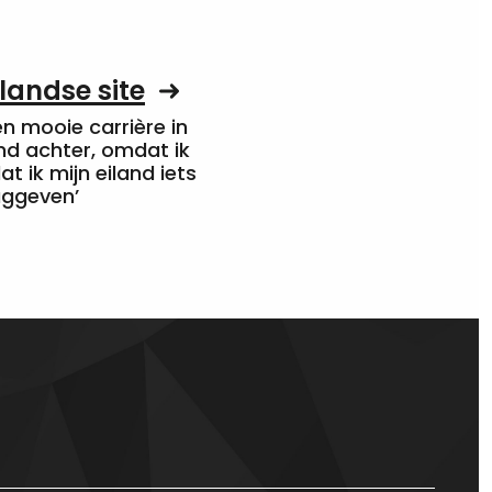
landse site
een mooie carrière in
nd achter, omdat ik
at ik mijn eiland iets
uggeven’