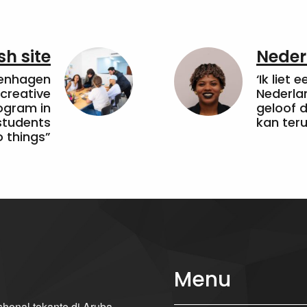
sh site
Neder
penhagen
‘Ik liet 
 creative
Nederla
ogram in
geloof d
students
kan ter
 things”
Menu
ishonal tokante di Aruba,