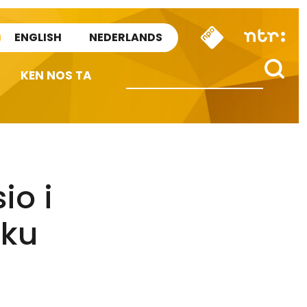
ENGLISH
NEDERLANDS
KEN NOS TA
io i
 ku