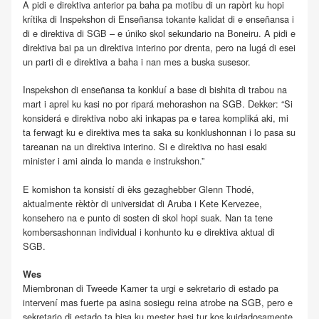
A pidi e direktiva anterior pa baha pa motibu di un rapòrt ku hopi
krítika di Inspekshon di Enseñansa tokante kalidat di e enseñansa i
di e direktiva di SGB – e úniko skol sekundario na Boneiru. A pidi e
direktiva bai pa un direktiva interino por drenta, pero na lugá di esei
un parti di e direktiva a baha i nan mes a buska susesor.
Inspekshon di enseñansa ta konkluí a base di bishita di trabou na
mart i aprel ku kasi no por ripará mehorashon na SGB. Dekker: “Si
konsiderá e direktiva nobo aki inkapas pa e tarea kompliká aki, mi
ta ferwagt ku e direktiva mes ta saka su konklushonnan i lo pasa su
tareanan na un direktiva interino. Si e direktiva no hasi esaki
minister i ami ainda lo manda e instrukshon.”
E komishon ta konsistí di èks gezaghebber Glenn Thodé,
aktualmente rèktòr di universidat di Aruba i Kete Kervezee,
konsehero na e punto di sosten di skol hopi suak. Nan ta tene
kombersashonnan individual i konhunto ku e direktiva aktual di
SGB.
Wes
Miembronan di Tweede Kamer ta urgi e sekretario di estado pa
intervení mas fuerte pa asina sosiegu reina atrobe na SGB, pero e
sekretario di estado ta bisa ku mester hasi tur kos kuidadosamente