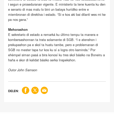
i segun e proseduranan vigente. E ministerio ta tene kuenta ku den
e senario di mas malu lo bini un bataya hurídiko entre e
miembronan di direktiva i estado. “Si e kos aki bai dilanti wes mi ke
pa nos gana.”
Mehorashon
E sekretario di estado a remarká ku último tempu ta manera e
kombersashonnan ta trata solamente di SGB. “I e atenshon i
prekupashon pa e skol ta hustu tambe, pero e problemanan di
SGB no mester tapa tur kos ku sí a logra otro kaminda.” Por
ehèmpel siman pasá a bira konosí ku tres skol básiko na Boneiru a
haña e skor di kalidat básiko serka Inspekshon.
Outor John Samson
DELEN: