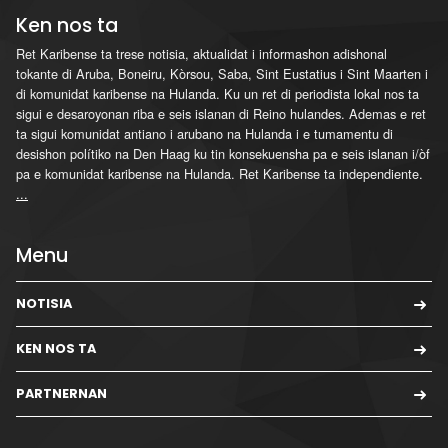
Ken nos ta
Ret Karibense ta trese notisia, aktualidat i informashon adishonal
tokante di Aruba, Boneiru, Kòrsou, Saba, Sint Eustatius i Sint Maarten i
di komunidat karibense na Hulanda. Ku un ret di periodista lokal nos ta
sigui e desaroyonan riba e seis islanan di Reino hulandes. Ademas e ret
ta sigui komunidat antiano i arubano na Hulanda i e tumamentu di
desishon polítiko na Den Haag ku tin konsekuensha pa e seis islanan i/òf
pa e komunidat karibense na Hulanda. Ret Karibense ta independiente.
...
Menu
NOTISIA
KEN NOS TA
PARTNERNAN